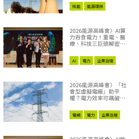
核能
能源環保
2026能源高峰會〉AI算
力吞食電力！重電、醫
療、科技三巨頭解密
「能源轉型2.0」致勝關
鍵
AI
電力
企業治理
2026能源高峰會〉「社
會型虛擬電廠」助平
權？電力效率可飆破
98％？尤努斯、東元端
能源升級解方
電網
電力
企業治理
2026能源高峰會〉AI助