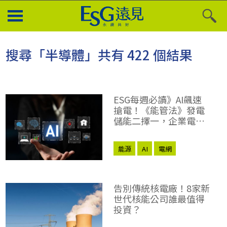
搜尋「半導體」共有 422 個結果
ESG每週必讀》AI飆速
搶電！《能管法》發電
儲能二擇一，企業電網
韌性撐得住嗎？
能源
AI
電網
告別傳統核電廠！8家新
世代核能公司誰最值得
投資？