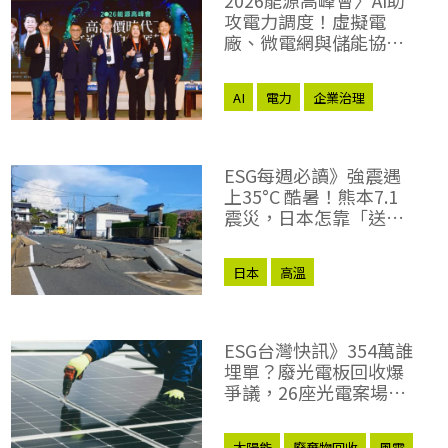
攻電力調度！虛擬電
廠、微電網與儲能協奏
出「能源交響樂」
AI
電力
企業治理
ESG每週必讀》強震遇
上35°C 酷暑！熊本7.1
震災，日本怎靠「送
300台冷氣」翻新複合
式救災？
日本
高溫
ESG台灣快訊》354萬誰
埋單？廢光電板回收爆
爭議，26座光電案場未
繳回收費
太陽能
廢棄物回收
風電