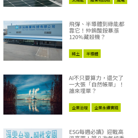
低碳
生態
飛彈、半導體到綠能都
靠它！仲鎢酸銨暴漲
120%藏殺機？
稀土
半導體
AI不只要算力，還欠了
一大張「自然帳單」！
誰來埋單？
企業治理
企業永續實踐
TNFD
ESG每週必讀》迎戰高
溫豪雨！第八次氣候委