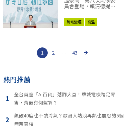
員會登場，賴清德提氣
候韌性三大戰略
氣候變遷
高溫
1
2
...
43
熱門推薦
全台首座「AI百貨」落腳大直！華城電機跨足零
1
售，背後有何盤算？
飆破40度也不裝冷氣？歐洲人熱浪再熱也要忍的5個
2
無奈真相