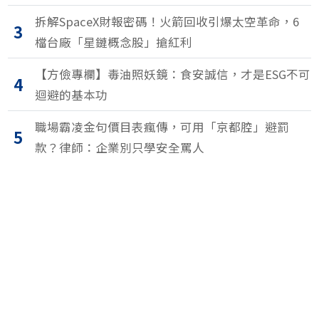
拆解SpaceX財報密碼！火箭回收引爆太空革命，6
3
檔台廠「星鏈概念股」搶紅利
【方儉專欄】毒油照妖鏡：食安誠信，才是ESG不可
4
迴避的基本功
職場霸凌金句價目表瘋傳，可用「京都腔」避罰
5
款？律師：企業別只學安全罵人