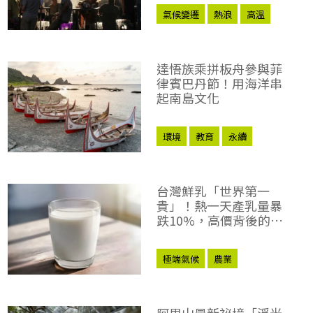
氣候變遷
熱浪
高溫
天然氣
綠電
達悟族乘拼板舟參與菲
律賓巴丹節！用海洋串
起南島文化
環境
教育
永續
台灣鮮乳「世界第一
貴」！熱一天產乳量暴
跌10%，高價背後的４
大硬傷
極端氣候
農業
阿里山最新祕境「浮光