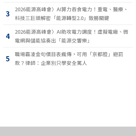
2026能源高峰會〉AI算力吞食電力！重電、醫療、
3
科技三巨頭解密「能源轉型2.0」致勝關鍵
2026能源高峰會〉AI助攻電力調度！虛擬電廠、微
4
電網與儲能協奏出「能源交響樂」
職場霸凌金句價目表瘋傳，可用「京都腔」避罰
5
款？律師：企業別只學安全罵人