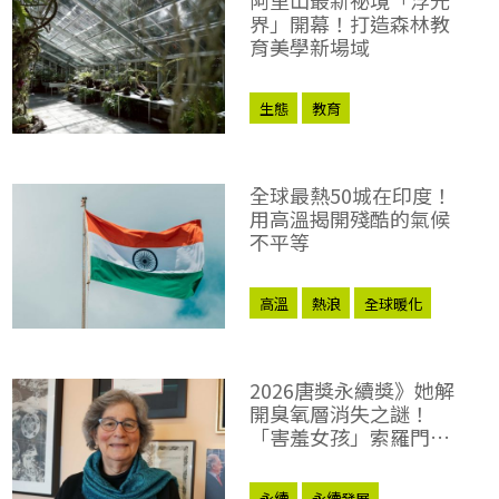
界」開幕！打造森林教
育美學新場域
生態
教育
全球最熱50城在印度！
用高溫揭開殘酷的氣候
不平等
高溫
熱浪
全球暖化
2026唐獎永續獎》她解
開臭氧層消失之謎！
「害羞女孩」索羅門修
復天空的科學傳奇
永續
永續發展