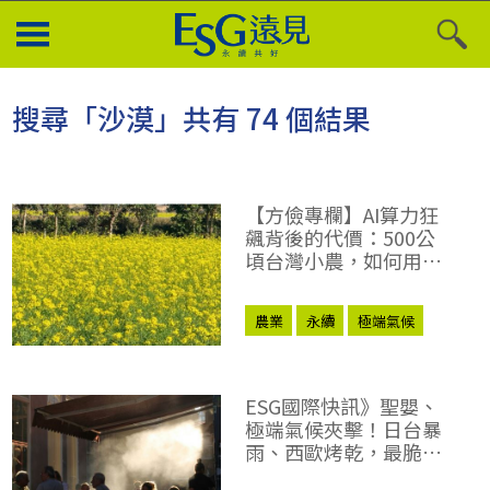
搜尋「沙漠」共有 74 個結果
【方儉專欄】AI算力狂
飆背後的代價：500公
頃台灣小農，如何用泥
土對抗氣候災難？
農業
永續
極端氣候
ESG國際快訊》聖嬰、
極端氣候夾擊！日台暴
雨、西歐烤乾，最脆弱
的夏天來了