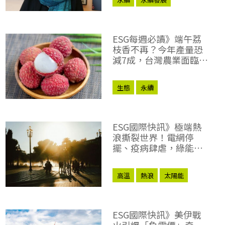
ESG每週必讀》端午荔
枝香不再？今年產量恐
減7成，台灣農業面臨
「沙漠製冰」困境
生態
永續
ESG國際快訊》極端熱
浪撕裂世界！電網停
擺、疫病肆虐，綠能巨
頭都難自保？
高溫
熱浪
太陽能
中國
極端氣候
ESG國際快訊》美伊戰
火引爆「負電價」奇