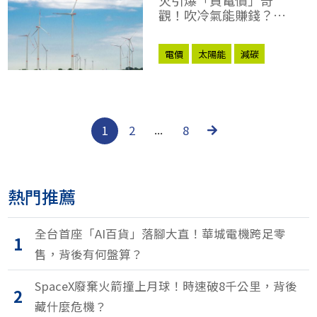
觀！吹冷氣能賺錢？誰
才是最終贏家？
電價
太陽能
減碳
核能
高溫
美伊戰爭
1
2
...
8
熱門推薦
全台首座「AI百貨」落腳大直！華城電機跨足零
1
售，背後有何盤算？
SpaceX廢棄火箭撞上月球！時速破8千公里，背後
2
藏什麼危機？