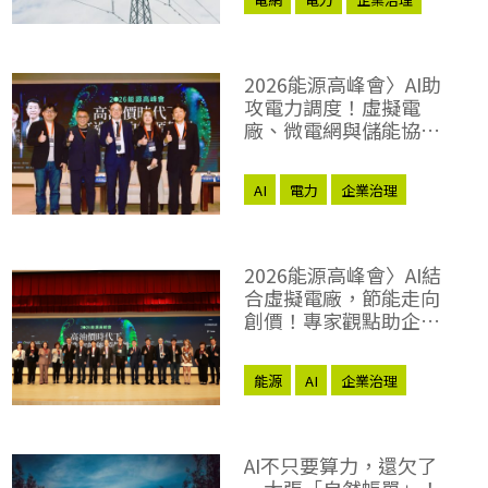
2026能源高峰會〉AI助
攻電力調度！虛擬電
廠、微電網與儲能協奏
出「能源交響樂」
AI
電力
企業治理
2026能源高峰會〉AI結
合虛擬電廠，節能走向
創價！專家觀點助企業
提升能源韌性
能源
AI
企業治理
AI不只要算力，還欠了
一大張「自然帳單」！