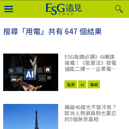
搜尋「用電」共有 647 個結果
ESG每週必讀》AI飆速
搶電！《能管法》發電
儲能二擇一，企業電網
韌性撐得住嗎？
能源
AI
電網
飆破40度也不裝冷氣？
歐洲人熱浪再熱也要忍
的5個無奈真相