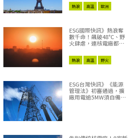
熱浪
高溫
歐洲
氣候變遷
ESG國際快訊》熱浪奪
數千命！飆破48°C、野
火肆虐，連核電廠都被
逼停擺
熱浪
高溫
野火
氣候變遷
ESG台灣快訊》《能源
管理法》初審通過，擴
廠用電逾5MW須自備電
力
告別傳統核電廠！8家新