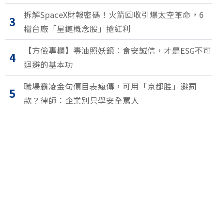
拆解SpaceX財報密碼！火箭回收引爆太空革命，6
3
檔台廠「星鏈概念股」搶紅利
【方儉專欄】毒油照妖鏡：食安誠信，才是ESG不可
4
迴避的基本功
職場霸凌金句價目表瘋傳，可用「京都腔」避罰
5
款？律師：企業別只學安全罵人