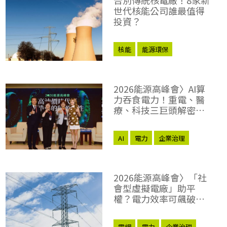
世代核能公司誰最值得
投資？
核能
能源環保
2026能源高峰會〉AI算
力吞食電力！重電、醫
療、科技三巨頭解密
「能源轉型2.0」致勝關
鍵
AI
電力
企業治理
2026能源高峰會〉「社
會型虛擬電廠」助平
權？電力效率可飆破
98％？尤努斯、東元端
能源升級解方
電網
電力
企業治理