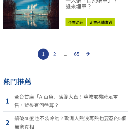
誰來埋單？
企業治理
企業永續實踐
TNFD
1
2
...
65
熱門推薦
全台首座「AI百貨」落腳大直！華城電機跨足零
1
售，背後有何盤算？
飆破40度也不裝冷氣？歐洲人熱浪再熱也要忍的5個
2
無奈真相