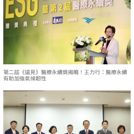
做對」才有真永續
第二屆《遠見》醫療永續獎揭曉！王力行：醫療永續
有助加強氣候韌性