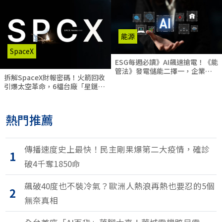
智利鮭魚竟是「高風險海鮮」？揭密食安、生態與勞
權的產業黑幕
能源
SpaceX
ESG每週必讀》AI飆速搶電！《能
管法》發電儲能二擇一，企業電
拆解SpaceX財報密碼！火箭回收
網韌性撐得住嗎？
引爆太空革命，6檔台廠「星鏈概
念股」搶紅利
熱門推薦
傳播速度史上最快！民主剛果爆第二大疫情，確診