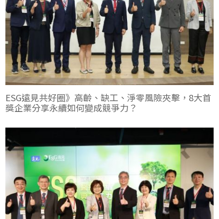
ESG遠見共好圈》高齡、缺工、淨零風險夾擊，8大首
獎企業分享永續如何變成競爭力？