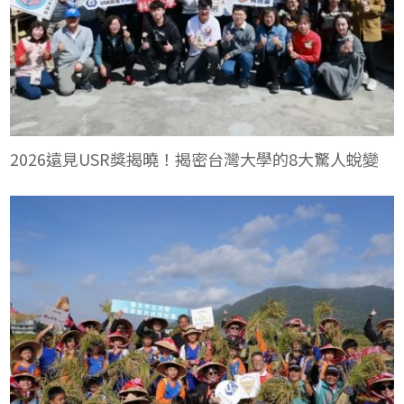
2026遠見USR獎揭曉！揭密台灣大學的8大驚人蛻變