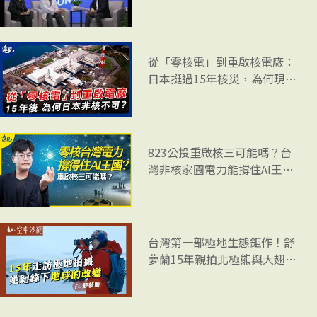
三場論壇以「全球永續遇逆風 ESG新挑戰」為題，由《遠見
雜誌》副社長兼智庫總編輯李建興主持，邀請台積電企業永
續資深副總經理何麗梅、台達品牌長暨台達電子文教基金會
副董事長郭珊珊與文藻外語大學校長莊慧玲，共同剖析面對
【遠見 ON AIR】不只是治病！
中醫大附醫用「數位＋永續」
永續浪潮的策略與行動。
引領未來醫療
從「零核電」到重啟核電廠：
日本挺過15年核災，為何現在
非核不可？｜環球視野 EP. 15
823公投重啟核三可能嗎？台
灣非核家園電力能撐住AI王國
嗎？