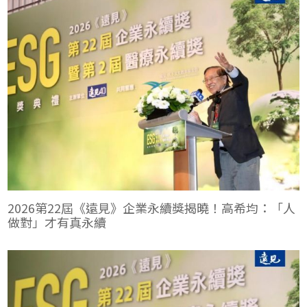
2026年第22屆《遠見》ESG企業永續獎於5月7日舉行贈獎典禮，
今年共吸引142家企業、239件作品參賽，參賽方案涵蓋AI應用、
低碳轉型、循環經濟，以及高齡、移工與職場共融等議題，反映
企業已將永續思維進一步融入經營決策與日常管理。今年永續獎
呈現台灣企業轉型的四個明確方向。
2026第22屆《遠見》企業永續獎揭曉！高希均：「人