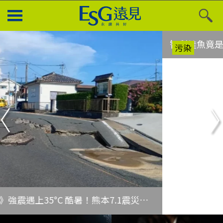
污染
Previous
N