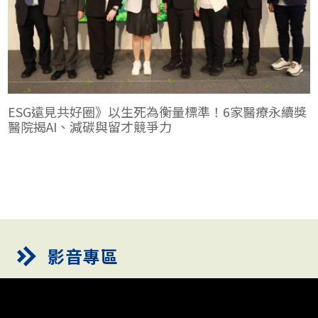
ESG遠見共好圈》以生死為衡量標準！6家醫療永續獎
醫院揭AI、減碳與留才競爭力