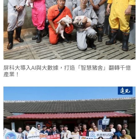
在這場被譽為高教界奧斯卡的盛會中，究竟是誰脫穎而出？
屏科大導入AI與大數據，打造「智慧豬舍」翻轉千億
產業！