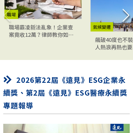
永續關鍵字
職場
職場霸凌新法亂象！企業查
氣候變遷
案竟收12萬？律師教你如何
飆破40度也不
避險
人熱浪再熱也要
真相
2026第22屆《遠見》ESG企業永
續獎、第2屆《遠見》ESG醫療永續獎