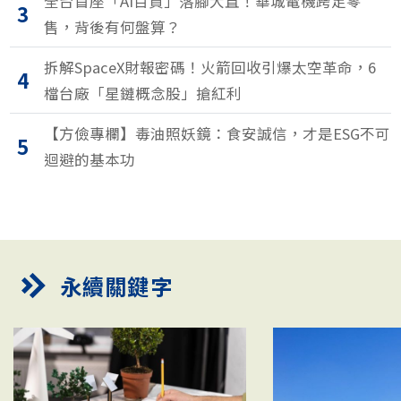
1
破4千奪1850命
飆破40度也不裝冷氣？歐洲人熱浪再熱也要忍的5個
2
無奈真相
全台首座「AI百貨」落腳大直！華城電機跨足零
3
售，背後有何盤算？
拆解SpaceX財報密碼！火箭回收引爆太空革命，6
4
檔台廠「星鏈概念股」搶紅利
【方儉專欄】毒油照妖鏡：食安誠信，才是ESG不可
5
迴避的基本功