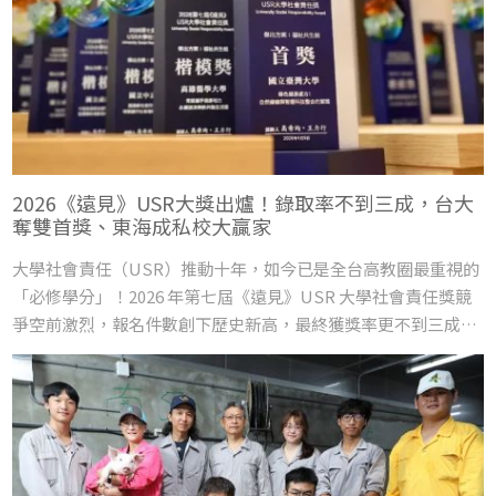
2026《遠見》USR大獎出爐！錄取率不到三成，台大
奪雙首獎、東海成私校大贏家
大學社會責任（USR）推動十年，如今已是全台高教圈最重視的
「必修學分」！2026 年第七屆《遠見》USR 大學社會責任獎競
爭空前激烈，報名件數創下歷史新高，最終獲獎率更不到三成。