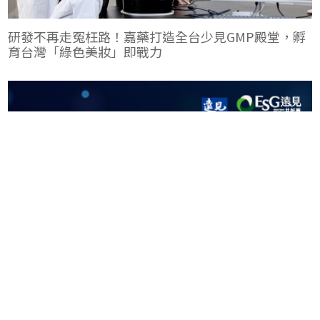
研發不再走冤枉路！嘉藥打造全台少見GMP殿堂，孵
育台灣「綠色美妝」即戰力