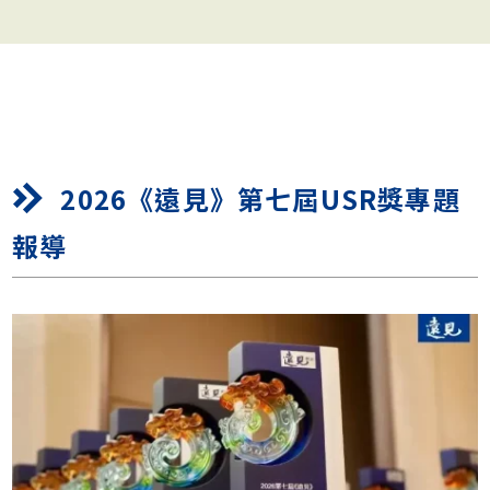
台灣第一部極地生態鉅作！舒
夢蘭15年親拍北極熊與大翅鯨
的真實故事
2026《遠見》第七屆USR獎專題
報導