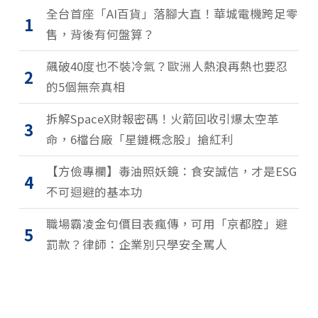
全台首座「AI百貨」落腳大直！華城電機跨足零
1
售，背後有何盤算？
飆破40度也不裝冷氣？歐洲人熱浪再熱也要忍
2
的5個無奈真相
拆解SpaceX財報密碼！火箭回收引爆太空革
3
命，6檔台廠「星鏈概念股」搶紅利
【方儉專欄】毒油照妖鏡：食安誠信，才是ESG
4
不可迴避的基本功
職場霸凌金句價目表瘋傳，可用「京都腔」避
5
罰款？律師：企業別只學安全罵人