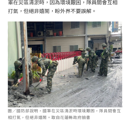
軍在災區清淤時，因為環境艱困，隊員間會互相
打氣，但絕非嬉鬧，盼外界不要誤解。
圖／國防部說明，國軍在災區清淤時環境艱困，隊員間會互
相打氣，但絕非嬉鬧。取自花蓮縣政府臉書