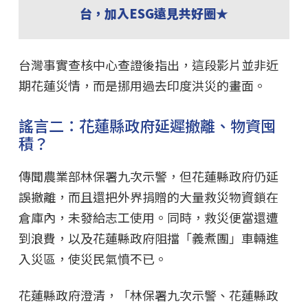
台，加入ESG遠見共好圈★
台灣事實查核中心查證後指出，這段影片並非近
期花蓮災情，而是挪用過去印度洪災的畫面。
謠言二：花蓮縣政府延遲撤離、物資囤
積？
傳聞農業部林保署九次示警，但花蓮縣政府仍延
誤撤離，而且還把外界捐贈的大量救災物資鎖在
倉庫內，未發給志工使用。同時，救災便當還遭
到浪費，以及花蓮縣政府阻擋「義煮團」車輛進
入災區，使災民氣憤不已。
花蓮縣政府澄清，「林保署九次示警、花蓮縣政