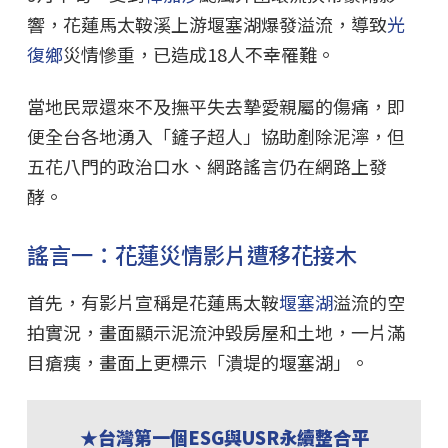
響，花蓮馬太鞍溪上游堰塞湖爆發溢流，導致
光
復鄉
災情慘重，已造成18人不幸罹難。
當地民眾還來不及撫平失去摯愛親屬的傷痛，即
便全台各地湧入「鏟子超人」協助剷除泥濘，但
五花八門的政治口水、網路謠言仍在網路上發
酵。
謠言一：花蓮災情影片遭移花接木
首先，有影片宣稱是花蓮馬太鞍
堰塞湖
溢流的空
拍實況，畫面顯示泥流沖毀房屋和土地，一片滿
目瘡痍，畫面上更標示「潰堤的堰塞湖」。
★台灣第一個ESG與USR永續整合平