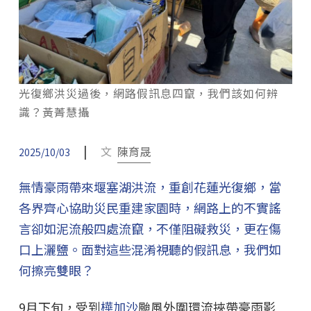
光復鄉洪災過後，網路假訊息四竄，我們該如何辨
識？黃菁慧攝
|
文
陳育晟
2025/10/03
無情豪雨帶來堰塞湖洪流，重創花蓮光復鄉，當
各界齊心協助災民重建家園時，網路上的不實謠
言卻如泥流般四處流竄，不僅阻礙救災，更在傷
口上灑鹽。面對這些混淆視聽的假訊息，我們如
何擦亮雙眼？
9月下旬，受到
樺加沙
颱風外圍環流挾帶豪雨影