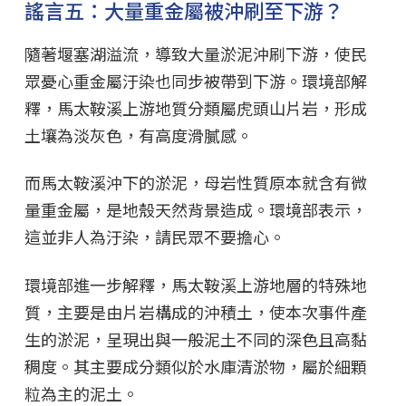
謠言五：大量重金屬被沖刷至下游？
隨著堰塞湖溢流，導致大量淤泥沖刷下游，使民
眾憂心重金屬汙染也同步被帶到下游。環境部解
釋，馬太鞍溪上游地質分類屬虎頭山片岩，形成
土壤為淡灰色，有高度滑膩感。
而馬太鞍溪沖下的淤泥，母岩性質原本就含有微
量重金屬，是地殼天然背景造成。環境部表示，
這並非人為汙染，請民眾不要擔心。
環境部進一步解釋，馬太鞍溪上游地層的特殊地
質，主要是由片岩構成的沖積土，使本次事件產
生的淤泥，呈現出與一般泥土不同的深色且高黏
稠度。其主要成分類似於水庫清淤物，屬於細顆
粒為主的泥土。