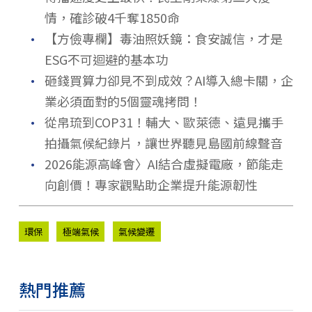
情，確診破4千奪1850命
．
【方儉專欄】毒油照妖鏡：食安誠信，才是
ESG不可迴避的基本功
．
砸錢買算力卻見不到成效？AI導入總卡關，企
業必須面對的5個靈魂拷問！
．
從帛琉到COP31！輔大、歐萊德、遠見攜手
拍攝氣候紀錄片，讓世界聽見島國前線聲音
．
2026能源高峰會〉AI結合虛擬電廠，節能走
向創價！專家觀點助企業提升能源韌性
環保
極端氣候
氣候變遷
熱門推薦