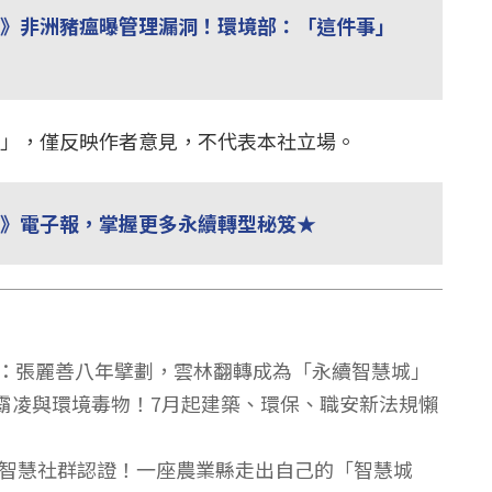
訊》非洲豬瘟曝管理漏洞！環境部：「這件事」
中央社」，僅反映作者意見，不代表本社立場。
見》電子報，掌握更多永續轉型秘笈★
：張麗善八年擘劃，雲林翻轉成為「永續智慧城」
場霸凌與環境毒物！7月起建築、環保、職安新法規懶
，又獲智慧社群認證！一座農業縣走出自己的「智慧城