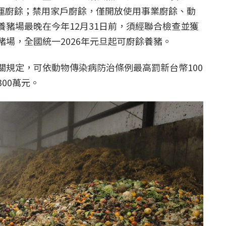
載運廚餘；禁用家戶廚餘，僅開放使用事業廚餘、動
養豬場最晚在今年12月31日前，須經聯合檢查並獲
場，全國統一2026年元旦起可廚餘養豬。
關規定，可依動物傳染病防治條例最高罰新台幣100
00萬元。