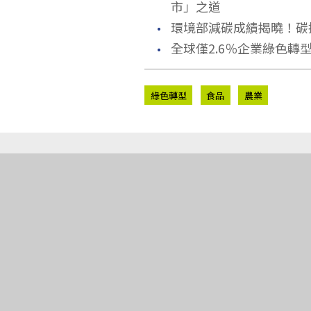
市」之道
．
環境部減碳成績揭曉！碳排
．
全球僅2.6％企業綠色
綠色轉型
食品
農業