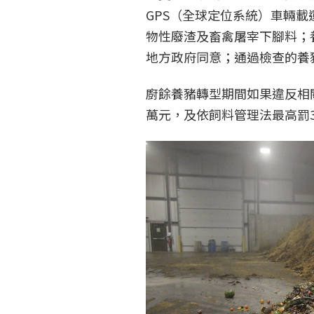
GPS（全球定位系統）車輛
物性廢渣及畜禽屠宰下腳料；
地方政府同意；通過檢查的養豬
廚餘養豬轉型期間如果違反相
萬元，及依飼料管理法最高罰3