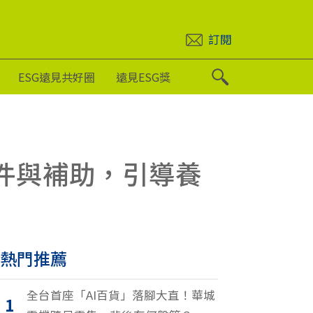
訂閱
ESG遠見共好圈
遠見ESG獎
條件與補助，引導養
熱門推薦
全台首座「AI百貨」落腳大直！華城
1