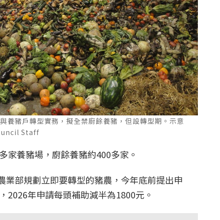
化與養豬戶轉型實務，擬全禁廚餘養豬，但設轉型期。示意
ncil Staff
0多家養豬場，廚餘養豬約400多家。
農業部規劃立即要轉型的豬農，今年底前提出申
，2026年申請每頭補助減半為1800元。