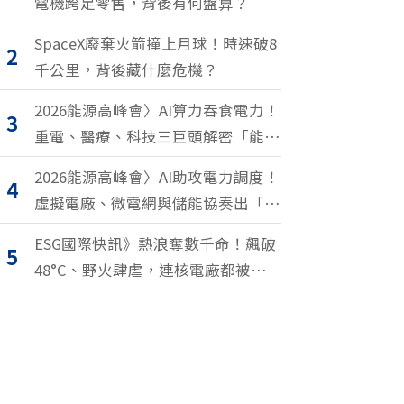
電機跨足零售，背後有何盤算？
SpaceX廢棄火箭撞上月球！時速破8
2
千公里，背後藏什麼危機？
2026能源高峰會〉AI算力吞食電力！
3
重電、醫療、科技三巨頭解密「能源
轉型2.0」致勝關鍵
2026能源高峰會〉AI助攻電力調度！
4
虛擬電廠、微電網與儲能協奏出「能
源交響樂」
ESG國際快訊》熱浪奪數千命！飆破
5
48°C、野火肆虐，連核電廠都被逼停
擺