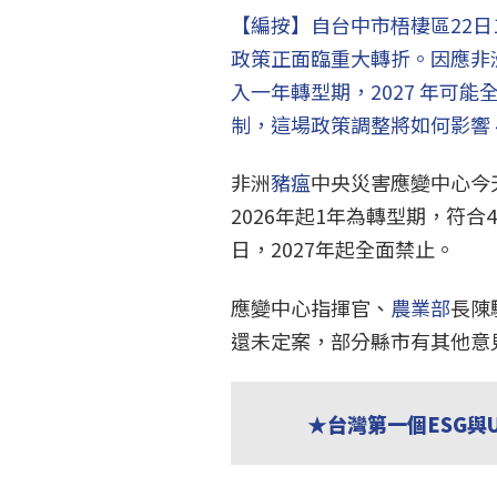
【編按】自台中市梧棲區22
政策正面臨重大轉折。因應非洲
入一年轉型期，2027 年可
制，這場政策調整將如何影響 
非洲
豬瘟
中央災害應變中心今
2026年起1年為轉型期，符合
日，2027年起全面禁止。
應變中心指揮官、
農業部
長陳
還未定案，部分縣市有其他意
★台灣第一個ESG與