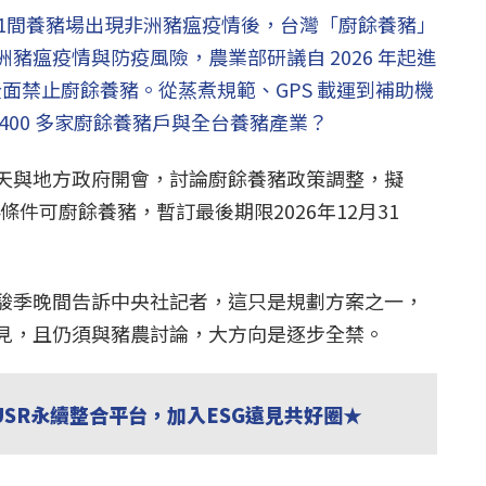
日1間養豬場出現非洲豬瘟疫情後，台灣「廚餘養豬」
豬瘟疫情與防疫風險，農業部研議自 2026 年起進
能全面禁止廚餘養豬。從蒸煮規範、GPS 載運到補助機
400 多家廚餘養豬戶與全台養豬產業？
天與地方政府開會，討論廚餘養豬政策調整，擬
4條件可廚餘養豬，暫訂最後期限2026年12月31
駿季晚間告訴中央社記者，這只是規劃方案之一，
見，且仍須與豬農討論，大方向是逐步全禁。
USR永續整合平台，加入ESG遠見共好圈★