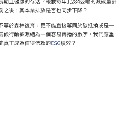
期且健康的存活？報載每年1,284公噸的減碳量計
樹之後，其本業排放是否也同步下降？
不等於森林復育，更不能直接等同於碳抵換或是一
氣候行動被濃縮為一個容易傳播的數字，我們應重
能真正成為值得信賴的
ESG
績效？