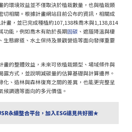
畫的環境效益並不僅取決於植栽數量，也與植栽類
密切相關。根據計畫網站目前公布的資訊，相關成
畫，並已完成種植約107,138株喬木與1,138,814
其功能，例如喬木有助於長期
固碳
、遮蔭降溫與棲
、生態廊道、水土保持及景觀營造等面向發揮重要
計畫的整體效益，未來可依植栽類型、場域條件與
揭露方式，並說明減碳量的估算基礎與計算邊界。
綠化、造林與森林復育之間的差異，也能更完整呈
氣候調適等面向的多元價值。
USR永續整合平台，加入ESG遠見共好圈★