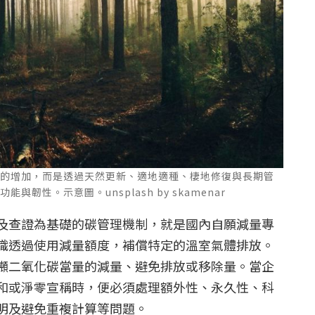
量的增加，而是透過天然更新、適地適種、棲地修復與長期管
韌性。示意圖。unsplash by skamenar
及查證為基礎的碳管理機制，就是國內自願減量專
織透過使用減量額度，補償特定的溫室氣體排放。
噸二氧化碳當量的減量、避免排放或移除量。當企
和或淨零宣稱時，便必須處理額外性、永久性、科
明及避免重複計算等問題。