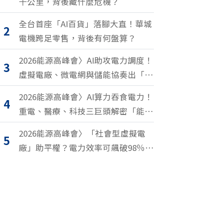
千公里，背後藏什麼危機？
全台首座「AI百貨」落腳大直！華城
2
電機跨足零售，背後有何盤算？
2026能源高峰會〉AI助攻電力調度！
3
虛擬電廠、微電網與儲能協奏出「能
源交響樂」
2026能源高峰會〉AI算力吞食電力！
4
重電、醫療、科技三巨頭解密「能源
轉型2.0」致勝關鍵
2026能源高峰會〉「社會型虛擬電
5
廠」助平權？電力效率可飆破98％？
尤努斯、東元端能源升級解方