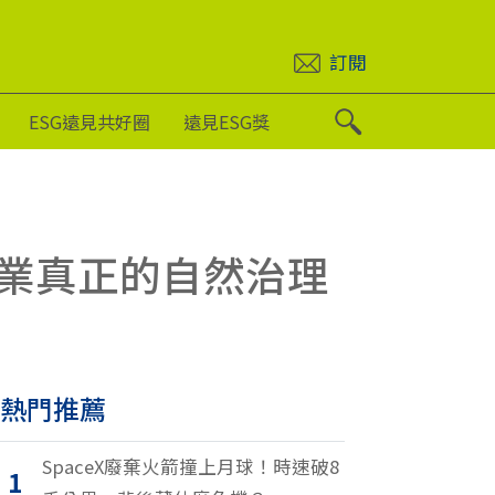
訂閱
ESG遠見共好圈
遠見ESG獎
業真正的自然治理
熱門推薦
SpaceX廢棄火箭撞上月球！時速破8
1