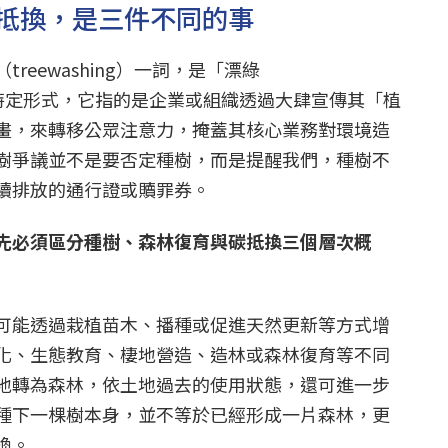
抵換，是三件不同的事
reewashing）一詞，是「漂綠
的一種特定形式，它指的是企業或組織透過大肆宣傳其「植
畫，來轉移公眾注意力，掩蓋其核心業務對環境造
樹爭議並不是要否定種樹，而是提醒我們，種樹不
續排放的通行證或贖罪券。
先必須區分種樹、森林復育與碳抵換三個層次概
可能透過栽植苗木、播種或促進天然更新等方式增
化、生態教育、棲地營造、造林或森林復育等不同
地轉為森林，依土地過去的使用狀態，還可進一步
種下一棵樹本身，並不等於已經形成一片森林，更
換。