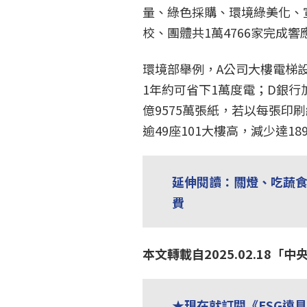
量、綠色採購、環境綠美化、
校、團體共1萬4766家完成響
環境部舉例，A公司大樓電梯設
1年約可省下1萬度電；D銀行
億9575萬張紙，若以每張印
逾49座101大樓高，減少達18
延伸閱讀：關燈、吃蔬食
費
本文轉載自2025.02.18
★現在就訂閱《ESG遠