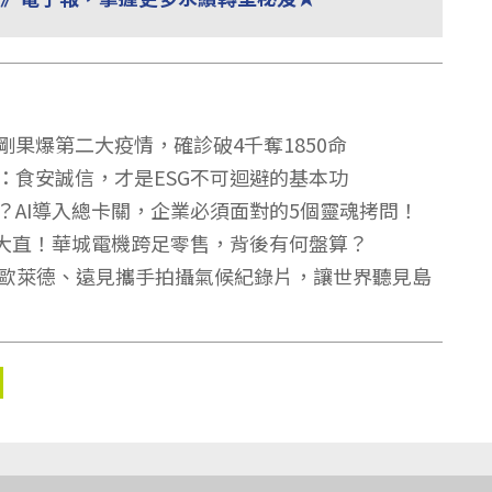
果爆第二大疫情，確診破4千奪1850命
：食安誠信，才是ESG不可迴避的基本功
？AI導入總卡關，企業必須面對的5個靈魂拷問！
腳大直！華城電機跨足零售，背後有何盤算？
大、歐萊德、遠見攜手拍攝氣候紀錄片，讓世界聽見島