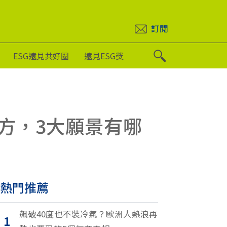
訂閱
ESG遠見共好圈
遠見ESG獎
方，3大願景有哪
熱門推薦
飆破40度也不裝冷氣？歐洲人熱浪再
1