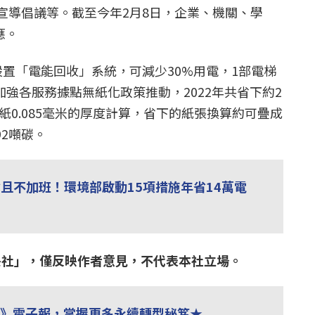
宣導倡議等。截至今年2月8日，企業、機關、學
應。
置「電能回收」系統，可減少30%用電，1部電梯
加強各服務據點無紙化政策推動，2022年共省下約2
刷紙0.085毫米的厚度計算，省下的紙張換算約可疊成
92噸碳。
且不加班！環境部啟動15項措施年省14萬電
「中央社」，僅反映作者意見，不代表本社立場。
見》電子報，掌握更多永續轉型秘笈★