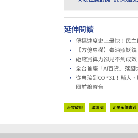
延伸閱讀
．
傳播速度史上最快！民主剛
．
【方儉專欄】毒油照妖鏡
．
砸錢買算力卻見不到成效
．
全台首座「AI百貨」落
．
從帛琉到COP31！輔
國前線聲音
淨零碳排
環境部
企業永續實踐