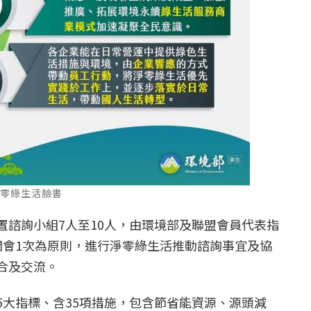
淨零綠生活臉書
置諮詢小組7人至10人，由環境部及聯盟會員代表指
開會1次為原則，進行淨零綠生活推動諮詢事宜及協
合及交流。
5大指標、含35項措施，包含節省能資源、源頭減