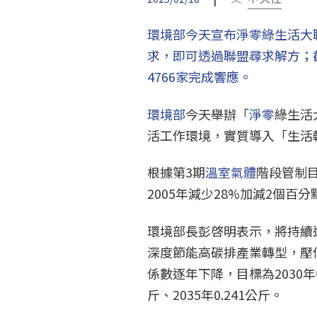
環境部今天宣布淨零綠生活大
求，即可透過聯盟尋求解方；
4766家完成響應。
環境部
今天舉辦「
淨零
綠生活
活工作環境，實質導入「生活
根據第3期
溫室氣體
階段管制目
2005年減少28%加減2個百分
環境部長彭啓明表示，將持續
深度節能高碳排產業轉型，壓低
係數逐年下降，目標為2030年每
斤、2035年0.241公斤。