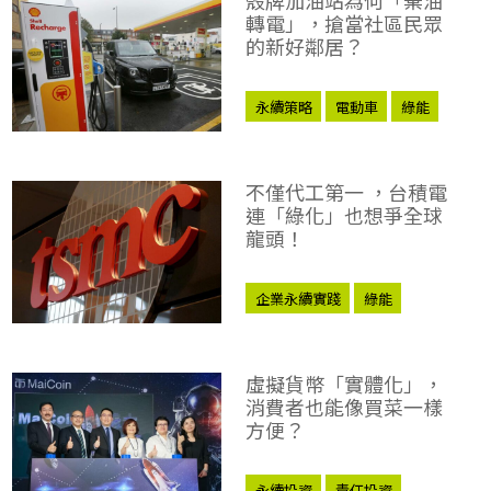
轉電」，搶當社區民眾
的新好鄰居？
永續策略
電動車
綠能
特斯拉
不僅代工第一 ，台積電
連「綠化」也想爭全球
龍頭！
企業永續實踐
綠能
離岸風場
虛擬貨幣「實體化」，
消費者也能像買菜一樣
方便？
永續投資
責任投資