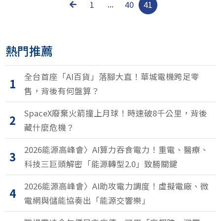
1
...
40
41
熱門推薦
全台首座「AI百貨」落腳大直！華城電機跨足零
1
售，背後有何盤算？
SpaceX廢棄火箭撞上月球！時速破8千公里，背後
2
藏什麼危機？
2026能源高峰會〉AI算力吞食電力！重電、醫療、
3
科技三巨頭解密「能源轉型2.0」致勝關鍵
2026能源高峰會〉AI助攻電力調度！虛擬電廠、微
4
電網與儲能協奏出「能源交響樂」