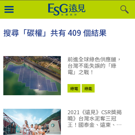
搜尋「碳權」共有 409 個結果
前進全球綠色供應鏈，
台灣不能失誤的「綠
電」之戰！
綠電
綠能
2021《遠見》CSR獎揭
曉》台灣水泥奪三冠
王！國泰金、遠東、永
豐金各擁三獎