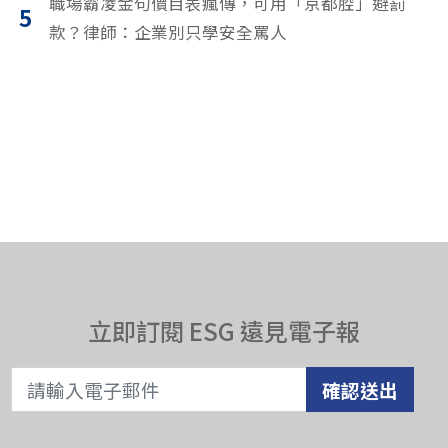
職場霸凌金句價目表瘋傳，可用「京都腔」避罰
5
款？律師：企業別只學安全罵人
立即訂閱 ESG 遠見電子報
確認送出