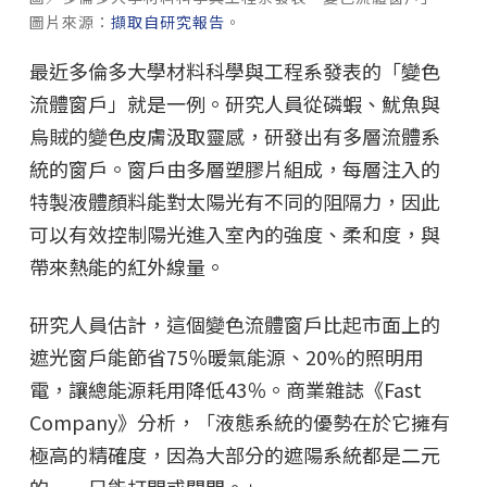
圖片來源：
擷取自研究報告
。
最近多倫多大學材料科學與工程系發表的「變色
流體窗戶」就是一例。研究人員從磷蝦、魷魚與
烏賊的變色皮膚汲取靈感，研發出有多層流體系
統的窗戶。窗戶由多層塑膠片組成，每層注入的
特製液體顏料能對太陽光有不同的阻隔力，因此
可以有效控制陽光進入室內的強度、柔和度，與
帶來熱能的紅外線量。
研究人員估計，這個變色流體窗戶比起市面上的
遮光窗戶能節省75％暖氣能源、20%的照明用
電，讓總能源耗用降低43％。商業雜誌《Fast
Company》分析，「液態系統的優勢在於它擁有
極高的精確度，因為大部分的遮陽系統都是二元
的——只能打開或關閉。」