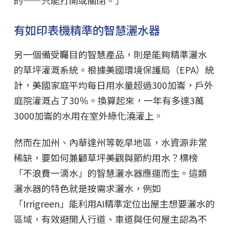
有如印表機精準的智慧灑水器
另一個備受矚目的智慧產品，則是能夠精準灑水
的草坪灌溉系統。根據美國環境保護局（EPA）統
計，美國家庭平均每日用水量超過300加崙，戶外
庭院灌溉占了30％。換算起來，一年有多達3萬
3000加崙的水用在室外綠化澆灌上。
然而在加州、內華達州等乾旱地區，水資源非常
稀缺，要如何兼顧草坪美觀與節約用水？標榜
「不浪費一滴水」的智慧灑水器應運而生。這類
灑水器的特色就是按需求灑水，例如
「Irrigreen」能利用AI精準定位出屋主想要灑水的
區域，有效避開人行道、車道與任何屋主認為不