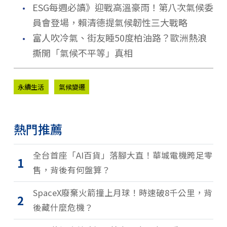
．
ESG每週必讀》迎戰高溫豪雨！第八次氣候委
員會登場，賴清德提氣候韌性三大戰略
．
富人吹冷氣、街友睡50度柏油路？歐洲熱浪
撕開「氣候不平等」真相
永續生活
氣候變遷
熱門推薦
全台首座「AI百貨」落腳大直！華城電機跨足零
1
售，背後有何盤算？
SpaceX廢棄火箭撞上月球！時速破8千公里，背
2
後藏什麼危機？