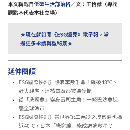
本文轉載自
低碳生活部落格
／文：王怡棻（專欄
觀點不代表本社立場）
★現在就訂閱《ESG遠見》電子報，掌
握更多永續轉型秘笈★
延伸閱讀
．
ESG國際快訊》熱浪奪數千命！飆破48°C、
野火肆虐，連核電廠都被逼停擺
．
從「洗腎魚」變身壽司主角！一條巴沙魚逆
襲全球漁市
．
ESG國際快訊》當世界第二寒冷之城氣溫也逼
近40°C，日本「綠窗簾」能成調適救星？