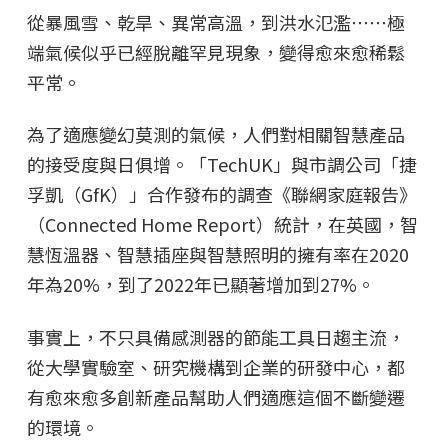
從暴風雪、乾旱、異常高溫，到洪水氾濫⋯⋯極
端氣候似乎已經脫離罕見現象，變得愈來愈稀鬆
平常。
為了適應變幻莫測的氣候，人們對相關智慧產品
的接受度與日俱增。「TechUK」與市調公司「捷
孚凱（GfK）」合作發布的調查《聯網家庭報告》
（Connected Home Report）統計，在英國，智
慧恆溫器、智慧插座與智慧照明的擁有率在2020
年為20%，到了2022年已顯著增加到27%。
事實上，不只具備感測器的節能工具日趨主流，
從大學實驗室、研究機構到企業的研發中心，都
有愈來愈多創新產品幫助人們適應這個不斷變遷
的環境。