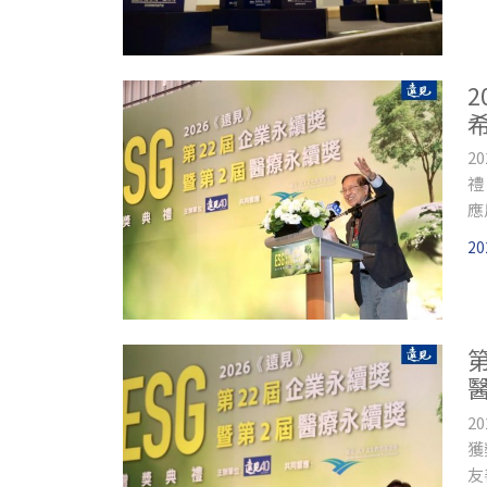
2
禮
應
題
20
見
是
2
獲
友