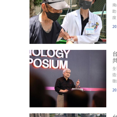
南
助
度
20
全
造
徹
20