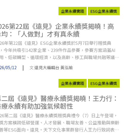
企業永續實踐
ESG企業永續獎
2026第22屆《遠見》企業永續獎揭曉！高
希均：「人做對」才有真永續
026年第22屆《遠見》ESG企業永續獎於5月7日舉行贈獎典
，今年共吸引142家企業、239件作品參賽，參賽方案涵蓋AI
用、低碳轉型、循環經濟，以及高齡、移工與職場共融等議
，反映企業已將永續思維進一步融入經營決策與日常管理。遠
|
26/05/12
文
遠見大編輯台 黃泓瑜
‧天下文化事業群創辦人高希均則提醒，ESG真正重要的不只
亮眼成果，而是企業是否以正確價值與方式推動改變。
企業永續實踐
ESG企業永續獎
第二屆《遠見》醫療永續獎揭曉！王力行：
醫療永續有助加強氣候韌性
026第二屆《遠見》醫療永續獎贈獎典禮今（7）日上午登場，
獎方案橫跨低碳營運、人才發展、職場友善、公益推動與樂齡
善等ESG面向。遠見‧天下文化事業群發行人王力行致詞表