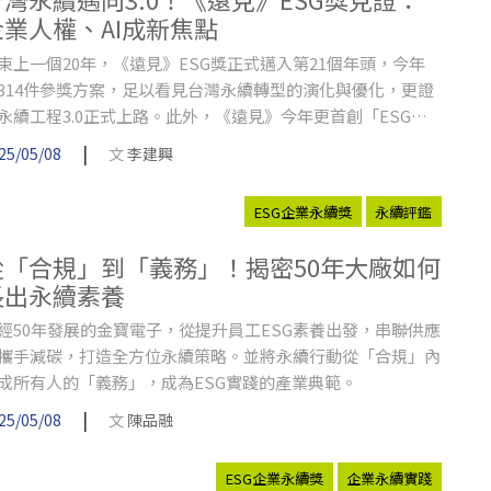
企業人權、AI成新焦點
束上一個20年，《遠見》ESG獎正式邁入第21個年頭，今年
314件參獎方案，足以看見台灣永續轉型的演化與優化，更證
永續工程3.0正式上路。此外，《遠見》今年更首創「ESG醫
永續獎」，將影響力延伸至國內醫療機構，為台灣永續發展締
|
25/05/08
文
李建興
全新里程碑。
ESG企業永續獎
永續評鑑
從「合規」到「義務」！揭密50年大廠如何
長出永續素養
經50年發展的金寶電子，從提升員工ESG素養出發，串聯供應
攜手減碳，打造全方位永續策略。並將永續行動從「合規」內
成所有人的「義務」，成為ESG實踐的產業典範。
|
25/05/08
文
陳品融
ESG企業永續獎
企業永續實踐