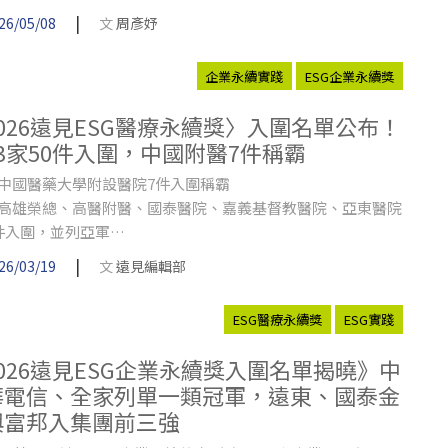
，當國際開始重視醫療衛生系統的氣候韌性，政府也提出「健
|
26/05/08
文
周彥妤
台灣」，醫療永續獎可說恰逢其時。
企業永續實踐
ESG企業永續獎
2026遠見ESG醫療永續獎〉入圍名單公布！
23家50件入圍，中國附醫7件稱霸
中國醫藥大學附設醫院7件入圍稱霸
高雄榮總、高醫附醫、國泰醫院、嘉義基督教醫院、亞東醫院
件入圍，並列亞軍
區域醫院雙強：嘉義基督教醫院4件、柳營奇美醫院3件
|
26/03/19
文
遠見編輯部
地區醫院：岡山醫院、關渡醫院、臺大金山分院，3家入榜
ESG醫療永續獎
ESG實踐
2026遠見ESG企業永續獎入圍名單揭曉》中
華電信、全家列單一類冠軍，遠東、國泰金
與富邦入集團前三強