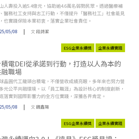
山人壽投入逾5.4億元，協助逾4.6萬名弱勢民眾。透過醫療補
、醫務社工支持與志工行動，不僅提升「醫務社工」社會能見
，也實踐保險本業初衷，落實企業社會責任。
|
25/05/08
文
段詩潔
ESG企業永續獎
企業永續實踐
台積電DEI從承諾到行動，打造以人為本的
共融職場
球晶圓代工龍頭台積電，不僅營收成績亮眼，多年來也努力營
多元公平共融環境。以「員工職涯」為設計核心的制度創新，
底落實到國際影響力的全方位實踐，深獲各界肯定。
|
25/05/08
文
魏鑫陽
ESG企業永續獎
企業永續實踐
台灣永續邁向3.0！《遠見》ESG獎見證：