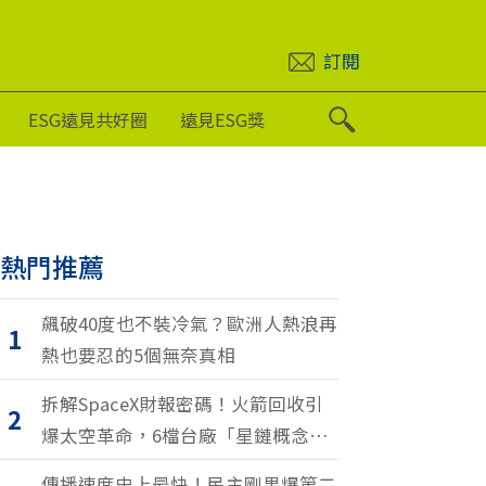
訂閱
ESG遠見共好圈
遠見ESG獎
熱門推薦
飆破40度也不裝冷氣？歐洲人熱浪再
1
熱也要忍的5個無奈真相
拆解SpaceX財報密碼！火箭回收引
2
爆太空革命，6檔台廠「星鏈概念
股」搶紅利
傳播速度史上最快！民主剛果爆第二