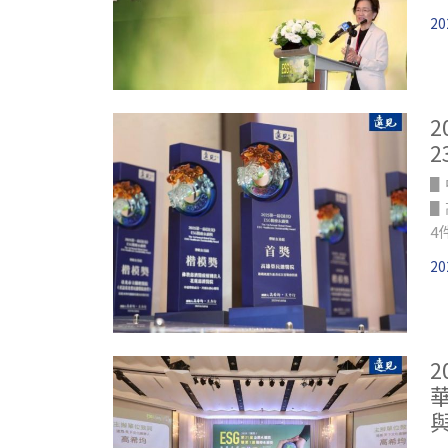
示
20
康
▋
▋
4
▋
20
▋