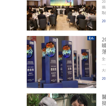
2
選
取
入
20
全
─
大
單
20
洋
選