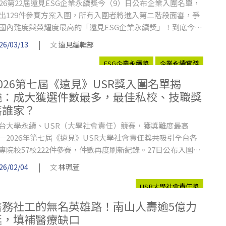
026第22屆遠見ESG企業永續獎今（9）日公布企業入圍名單，
出129件參賽方案入圍，所有入圍者將進入第二階段面審，爭
國內難度與榮耀度最高的「遠見ESG企業永續獎」！到底今年
圍名單說明哪些趨勢？有黑馬？一文揭曉。
|
26/03/13
文
遠見編輯部
ESG企業永續獎
企業永續實踐
2026第七屆《遠見》USR獎入圍名單揭
曉：成大獲選件數最多，最佳私校、技職獎
落誰家？
台大學永續、USR（大學社會責任）競賽，獲獎難度最高
─2026年第七屆《遠見》USR大學社會責任獎共吸引全台各
專院校57校222件參賽，件數再度刷新紀錄。27日公布入圍名
，選出94件進入第二階段複審，入圍前五強學校由成大、海
|
26/02/04
文
林珮萱
、中正、東海、中興出列！94件入圍作品即將於明日參加決
會議，角逐最終榮耀。
USR大學社會責任獎
醫務社工的無名英雄路！南山人壽逾5億力
挺，填補醫療缺口