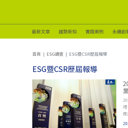
最新文章
趨勢新知
實踐案例
永續創
首頁
ESG調查
ESG暨CSR歷屆報導
ESG暨CSR歷屆報導
2
禮
應
題
20
年