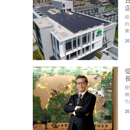
結
的
實
療
20
造
歷
鏈
化
20