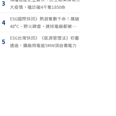
3
大疫情，確診破4千奪1850命
ESG國際快訊》熱浪奪數千命！飆破
4
48°C、野火肆虐，連核電廠都被逼停
擺
ESG台灣快訊》《能源管理法》初審
5
通過，擴廠用電逾5MW須自備電力