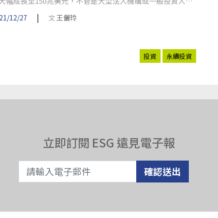
大幅成長至150兆美元，不管是大型法人機構或一般投資人，
對ESG日益重視，大為推升市場熱度。
|
21/12/27
文
王儷玲
投資
永續投資
立即訂閱 ESG 遠見電子報
確認送出