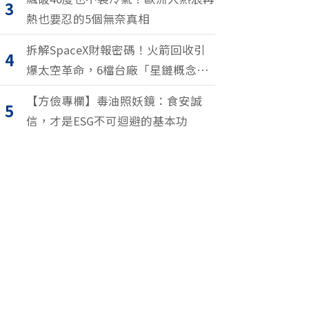
3
熱也要忍的5個無奈真相
拆解SpaceX財報密碼！火箭回收引
4
爆太空革命，6檔台廠「星鏈概念
股」搶紅利
【方儉專欄】毒油照妖鏡：食安誠
5
信，才是ESG不可迴避的基本功