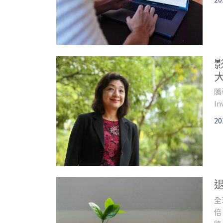
隨
I
20
全
倍