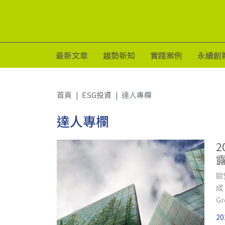
最新文章
趨勢新知
實踐案例
永續創
首頁
ESG投資
達人專欄
達人專欄
歐
成
G
術
20
正