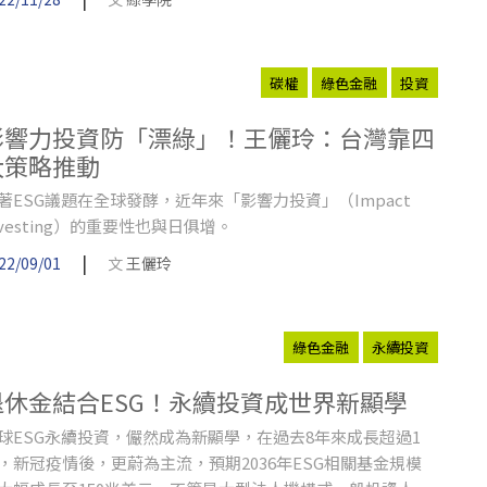
碳權
綠色金融
投資
影響力投資防「漂綠」！王儷玲：台灣靠四
大策略推動
著ESG議題在全球發酵，近年來「影響力投資」（Impact
nvesting）的重要性也與日俱增。
|
22/09/01
文
王儷玲
綠色金融
永續投資
退休金結合ESG！永續投資成世界新顯學
球ESG永續投資，儼然成為新顯學，在過去8年來成長超過1
，新冠疫情後，更蔚為主流，預期2036年ESG相關基金規模