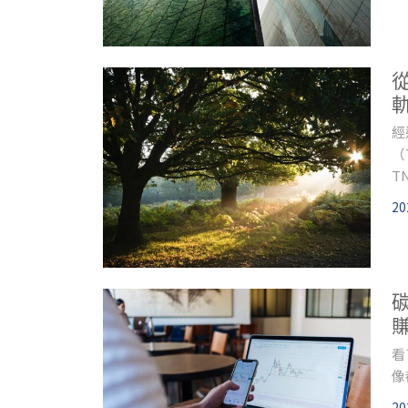
轉
經
（T
T
露（
20
T
自
賺
看
像
20