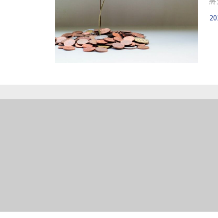
將
都
20