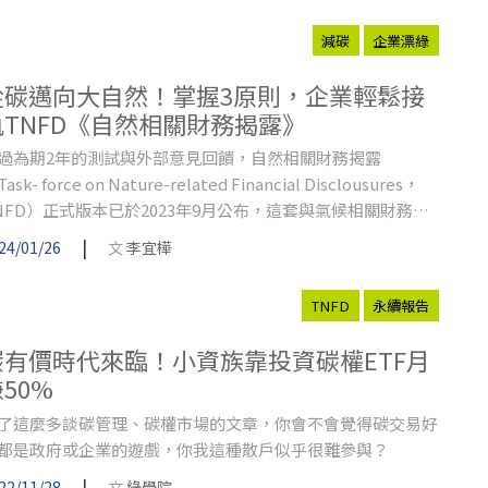
化為國家法律。
減碳
企業漂綠
從碳邁向大自然！掌握3原則，企業輕鬆接
軌TNFD《自然相關財務揭露》
過為期2年的測試與外部意見回饋，自然相關財務揭露
ask- force on Nature-related Financial Disclousures，
NFD）正式版本已於2023年9月公布，這套與氣候相關財務揭
Taskforce on Climate-related Financial Disclosures，
|
24/01/26
文
李宜樺
CFD）有著相似揭露架構的指引，正為資本市場帶來一場新的
然議題揭露革新。
TNFD
永續報告
碳有價時代來臨！小資族靠投資碳權ETF月
50%
了這麼多談碳管理、碳權市場的文章，你會不會覺得碳交易好
都是政府或企業的遊戲，你我這種散戶似乎很難參與？
|
22/11/28
文
綠學院