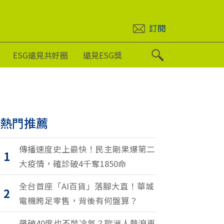
訂閱
ESG遠見共好圈
遠見ESG獎
熱門推薦
傳播速度史上最快！民主剛果爆第二
1
大疫情，確診破4千奪1850命
全台首座「AI百貨」落腳大直！華城
2
電機跨足零售，背後有何盤算？
飆破40度也不裝冷氣？歐洲人熱浪再