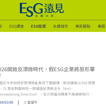
新
ESG調查
ESG投資
永續城市
專家觀點
專題
2026開啟反漂綠時代，假ESG企業將原形畢
露
盟在今年初終於對漂綠亂象投下震撼彈，歐洲議會以 593 票贊
、21 票反對壓倒性一致通過反漂綠法令（Anti-
reenwashing Directive），全力保護消費者不再被綠色行銷
語或不具第三方公平驗證的產品訊息所誤導，並協助人們做出
|
24/02/06
文
葛望平
確的購買選擇，同時歐盟成員國必須在2026年以前將此指令