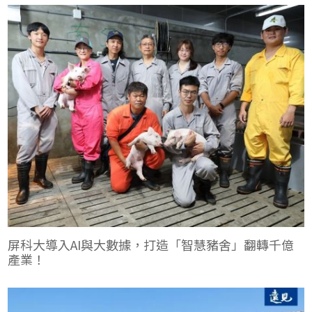
在這場被譽為高教界奧斯卡的盛會中，究竟是誰脫穎而出？
屏科大導入AI與大數據，打造「智慧豬舍」翻轉千億
產業！