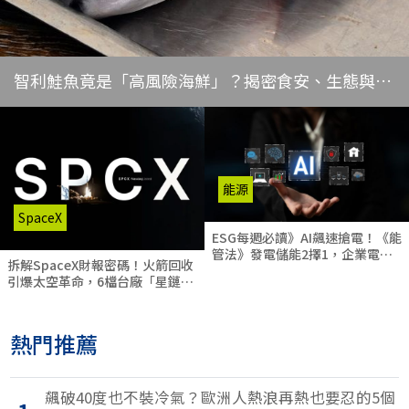
智利鮭魚竟是「高風險海鮮」？揭密食安、生態與勞
權的產業黑幕
能源
SpaceX
ESG每週必讀》AI飆速搶電！《能
管法》發電儲能2擇1，企業電網
拆解SpaceX財報密碼！火箭回收
撐得住？
引爆太空革命，6檔台廠「星鏈概
念股」搶紅利
熱門推薦
飆破40度也不裝冷氣？歐洲人熱浪再熱也要忍的5個