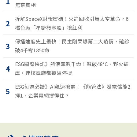
1
無奈真相
拆解SpaceX財報密碼！火箭回收引爆太空革命，6
2
檔台廠「星鏈概念股」搶紅利
傳播速度史上最快！民主剛果爆第二大疫情，確診
3
破4千奪1850命
ESG國際快訊》熱浪奪數千命！飆破48°C、野火肆
4
虐，連核電廠都被逼停擺
ESG每週必讀》AI飆速搶電！《能管法》發電儲能2
5
擇1，企業電網撐得住？