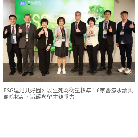
ESG遠見共好圈》以生死為衡量標準！6家醫療永續獎
醫院揭AI、減碳與留才競爭力