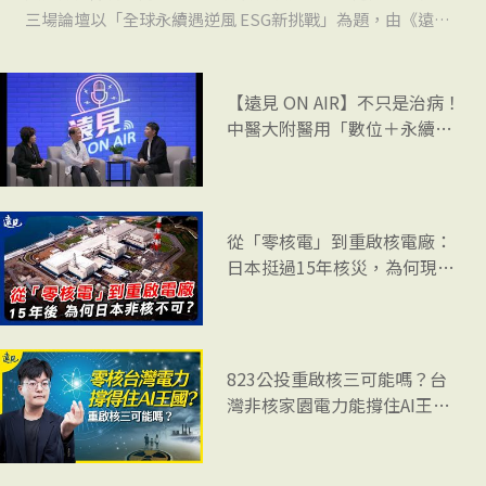
三場論壇以「全球永續遇逆風 ESG新挑戰」為題，由《遠見
雜誌》副社長兼智庫總編輯李建興主持，邀請台積電企業永
續資深副總經理何麗梅、台達品牌長暨台達電子文教基金會
副董事長郭珊珊與文藻外語大學校長莊慧玲，共同剖析面對
【遠見 ON AIR】不只是治病！
中醫大附醫用「數位＋永續」
永續浪潮的策略與行動。
引領未來醫療
從「零核電」到重啟核電廠：
日本挺過15年核災，為何現在
非核不可？｜環球視野 EP. 15
823公投重啟核三可能嗎？台
灣非核家園電力能撐住AI王國
嗎？