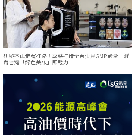
研發不再走冤枉路！嘉藥打造全台少見GMP殿堂，孵
育台灣「綠色美妝」即戰力