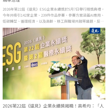
2026年第22屆《遠見》ESG企業永續獎於5月7日舉行贈獎典禮，
今年共吸引142家企業、239件作品參賽，參賽方案涵蓋AI應用、
低碳轉型、循環經濟，以及高齡、移工與職場共融等議題，反映
企業已將永續思維進一步融入經營決策與日常管理。今年永續獎
呈現台灣企業轉型的四個明確方向。
2026第22屆《遠見》企業永續獎揭曉！高希均：「人