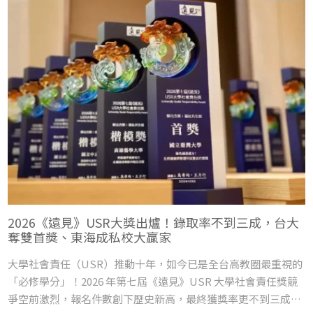
2026《遠見》USR大獎出爐！錄取率不到三成，台大
奪雙首獎、東海成私校大贏家
大學社會責任（USR）推動十年，如今已是全台高教圈最重視的
「必修學分」！2026 年第七屆《遠見》USR 大學社會責任獎競
爭空前激烈，報名件數創下歷史新高，最終獲獎率更不到三成。