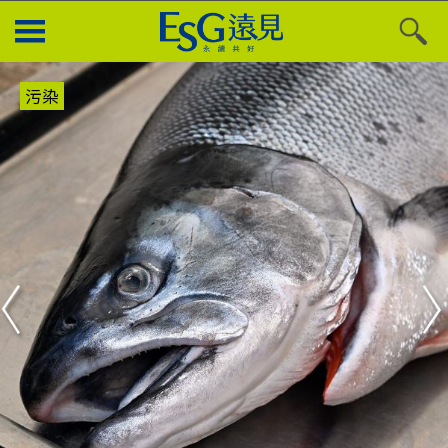
污染
Previous
N