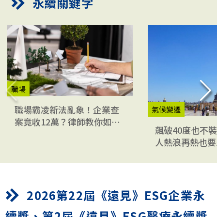
永續關鍵字
職場
職場霸凌新法亂象！企業查
氣候變遷
案竟收12萬？律師教你如何
飆破40度也不
避險
人熱浪再熱也要
真相
2026第22屆《遠見》ESG企業永
續獎、第2屆《遠見》ESG醫療永續獎