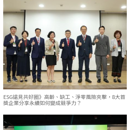
ESG遠見共好圈》高齡、缺工、淨零風險夾擊，8大首
獎企業分享永續如何變成競爭力？