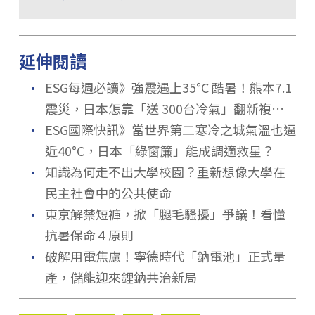
延伸閱讀
．
ESG每週必讀》強震遇上35°C 酷暑！熊本7.1
震災，日本怎靠「送 300台冷氣」翻新複合
．
式救災？
ESG國際快訊》當世界第二寒冷之城氣溫也逼
近40°C，日本「綠窗簾」能成調適救星？
．
知識為何走不出大學校園？重新想像大學在
民主社會中的公共使命
．
東京解禁短褲，掀「腿毛騷擾」爭議！看懂
抗暑保命４原則
．
破解用電焦慮！寧德時代「鈉電池」正式量
產，儲能迎來鋰鈉共治新局