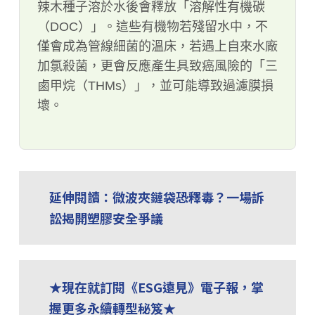
辣木種子溶於水後會釋放「溶解性有機碳
（DOC）」。這些有機物若殘留水中，不
僅會成為管線細菌的溫床，若遇上自來水廠
加氯殺菌，更會反應產生具致癌風險的「三
鹵甲烷（THMs）」，並可能導致過濾膜損
壞。
延伸閱讀：微波夾鏈袋恐釋毒？一場訴
訟揭開塑膠安全爭議
★現在就訂閱《ESG遠見》電子報，掌
握更多永續轉型秘笈★