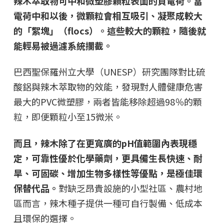
辣木萃取物可中和微塑膠顆粒表面的負電荷。當
電荷中和以後，微顆粒會相互吸引、凝聚成較大
的「絮塊」（flocs）。這些較大的顆粒，隨後就
能輕易被過濾系統攔截。
巴西聖保羅州立大學（UNESP）研究團隊對比硫
酸鋁與辣木萃取物的效能，發現對人體健康危害
最大的PVC微塑膠，兩者皆能移除超過98％的顆
粒，即便顆粒小至15微米。
而且，辣木除了在更寬廣的pH值範圍內表現穩
定，可靠性優於化學藥劑，更具備生長快速、耐
旱、可固碳、增加生物多樣性等優點，是極佳環
保替代品。
對缺乏昂貴設施的小型社區、農村地
區而言，辣木種子提供一種可自行製備、低成本
且環保的選擇。