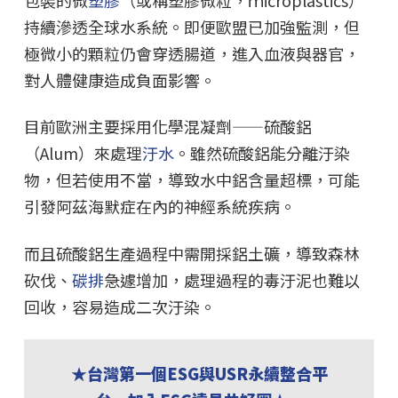
持續滲透全球水系統。即便歐盟已加強監測，但
極微小的顆粒仍會穿透腸道，進入血液與器官，
對人體健康造成負面影響。
目前歐洲主要採用化學混凝劑——硫酸鋁
（Alum）來處理
汙水
。雖然硫酸鋁能分離汙染
物，但若使用不當，導致水中鋁含量超標，可能
引發阿茲海默症在內的神經系統疾病。
而且硫酸鋁生產過程中需開採鋁土礦，導致森林
砍伐、
碳排
急遽增加，處理過程的毒汙泥也難以
回收，容易造成二次汙染。
★台灣第一個ESG與USR永續整合平