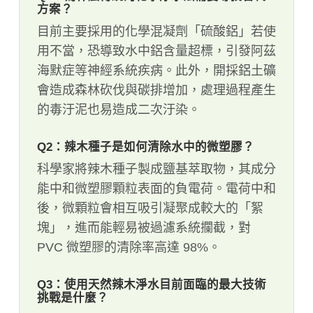
方案？
目前主要採用的化學混凝劑「硫酸鋁」若使
用不當，恐導致水中鋁含量超標，引發阿茲
海默症等神經系統疾病。此外，開採鋁土礦
會造成森林砍伐與碳排增加，處理過程產生
的毒汙泥也易造成二次汙染。
Q2：辣木種子是如何清除水中的微塑膠？
科學家將辣木種子製成鹽基萃取物，其成分
能中和微塑膠顆粒表面的負電荷。電荷中和
後，微顆粒會相互吸引凝聚成較大的「絮
塊」，進而能輕易被過濾系統攔截，對
PVC 微塑膠的清除率高達 98%。
Q3：使用天然辣木淨水目前面臨的最大技術
挑戰是什麼？