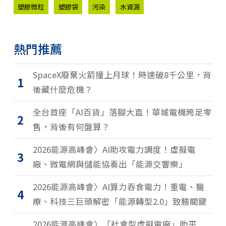
塑膠微粒
塑膠袋
污染
水資源
熱門推薦
SpaceX廢棄火箭撞上月球！時速破8千公里，背
1
後藏什麼危機？
全台首座「AI百貨」落腳大直！華城電機跨足零
2
售，背後有何盤算？
2026能源高峰會〉AI助攻電力調度！虛擬電
3
廠、微電網與儲能協奏出「能源交響樂」
2026能源高峰會〉AI算力吞食電力！重電、醫
4
療、科技三巨頭解密「能源轉型2.0」致勝關鍵
2026能源高峰會〉「社會型虛擬電廠」助平