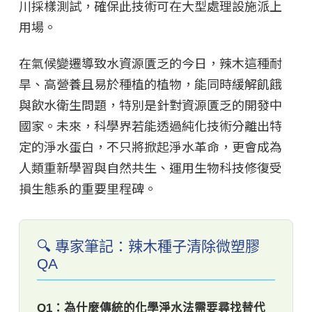
川採樣測試，確保此技術可在大型處理設施派上
用場。
在氣候變遷導致水資源匱乏的今日，辣木這種耐
旱、高營養且易於種植的植物，能同時緩解飢餓
與飲水衛生問題，特別是針對資源匱乏的開發中
國家。未來，科學界若能透過純化技術分離出特
定的淨水蛋白，不只將掀起淨水革命，更會成為
人類重新學習與自然共生、運用生物科技修復受
損生態系的重要里程碑。
🔍 專家筆記：辣木種子清除微塑膠
QA
Q1：為什麼傳統的化學淨水法需要尋找替代