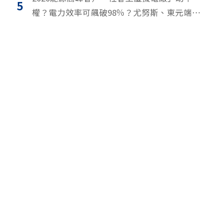
5
權？電力效率可飆破98％？尤努斯、東元端能
源升級解方