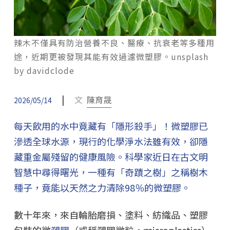
辣木不僅具有防治營養不良、醫療、抗衰老等多種用
途，近期更被發現其能有效過濾微塑膠。unsplash
by davidclode
|
文
陳育晟
2026/05/14
每天飲用的水中竟藏有「隱形殺手」！微塑膠已
滲透全球水源，現行的化學淨水法雖有效，卻隱
藏重金屬殘留的健康風險。科學家近日在古文明
智慧中尋得曙光，一種有「奇蹟之樹」之稱樹木
種子，竟能以天然之力清除98％的微塑膠。
數十年來，來自輪胎磨損、塗料、紡織品、塑膠
包裝的微
塑膠
（或稱塑膠微粒，ｍicroplastics）