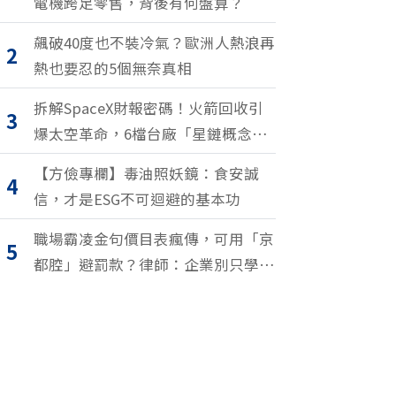
電機跨足零售，背後有何盤算？
飆破40度也不裝冷氣？歐洲人熱浪再
2
熱也要忍的5個無奈真相
拆解SpaceX財報密碼！火箭回收引
3
爆太空革命，6檔台廠「星鏈概念
股」搶紅利
【方儉專欄】毒油照妖鏡：食安誠
4
信，才是ESG不可迴避的基本功
職場霸凌金句價目表瘋傳，可用「京
5
都腔」避罰款？律師：企業別只學安
全罵人