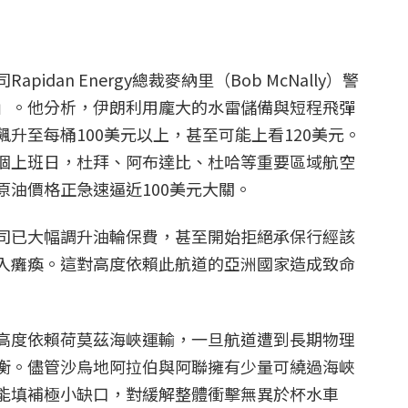
idan Energy總裁麥納里（Bob McNally）警
」。他分析，伊朗利用龐大的水雷儲備與短程飛彈
升至每桶100美元以上，甚至可能上看120美元。
個上班日，杜拜、阿布達比、杜哈等重要區域航空
原油價格正急速逼近100美元大關。
司已大幅調升油輪保費，甚至開始拒絕承保行經該
入癱瘓。這對高度依賴此航道的亞洲國家造成致命
高度依賴荷莫茲海峽運輸，一旦航道遭到長期物理
衡。儘管沙烏地阿拉伯與阿聯擁有少量可繞過海峽
能填補極小缺口，對緩解整體衝擊無異於杯水車