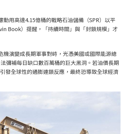
動用高達4.15億桶的戰略石油儲備（SPR）以平
in Book）提醒，「持續時間」與「封鎖規模」才
危機演變成長期軍事對峙，光憑美國或國際能源總
本無法彌補每日缺口數百萬桶的巨大黑洞。若油價長期
，將引發全球性的通膨連鎖反應，最終恐導致全球經濟