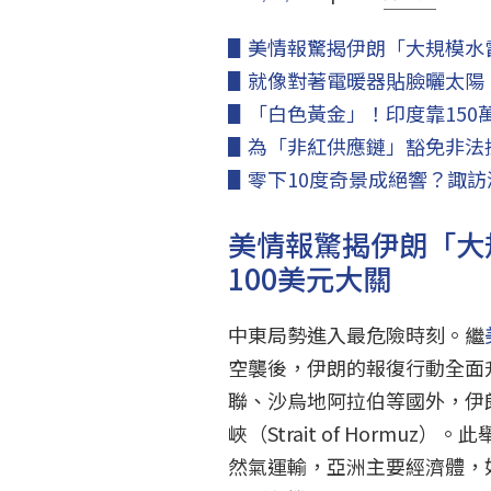
▋美情報驚揭伊朗「大規模水
▋就像對著電暖器貼臉曬太陽！
▋「白色黃金」！印度靠15
▋為「非紅供應鏈」豁免非法
▋零下10度奇景成絕響？諏訪
美情報驚揭伊朗「大
100美元大關
中東局勢進入最危險時刻。繼
空襲後，伊朗的報復行動全面
聯、沙烏地阿拉伯等國外，伊
峽（Strait of Hormuz
然氣運輸，亞洲主要經濟體，