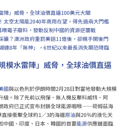
雷陣」威脅，全球油價直逼100美元大關
太空太陽能2040年商用在望，得先過兩大門檻
0萬噸電子廢料，發動反制中國的資源逆襲戰
採礦？澳洲政府重罰美鋁11億後，卻親手開後門
湖連8年「無神」，6世紀以來最長消失期恐降臨
規模水雷陣」威脅，全球油價直逼
美國
與以色列於伊朗時間2月28日對當地發動大規模
升級。除了先前以飛彈、無人機反擊科威特、阿
朗政府已正式宣布封鎖全球能源咽喉——荷姆茲海
）。此舉直接衝擊全球約1／3的海運
原油
與20％的液化天
如中國、印度、日本、韓國的首要
能源
供應鏈面臨