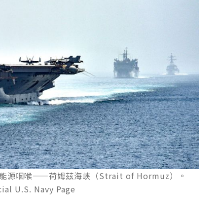
喉——荷姆茲海峽（Strait of Hormuz）。
ial U.S. Navy Page