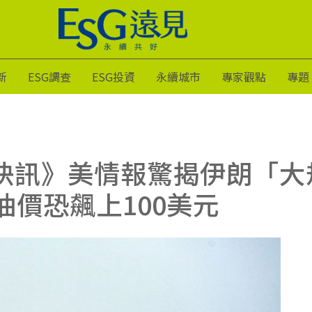
新
ESG調查
ESG投資
永續城市
專家觀點
專題
際快訊》美情報驚揭伊朗「
油價恐飆上100美元