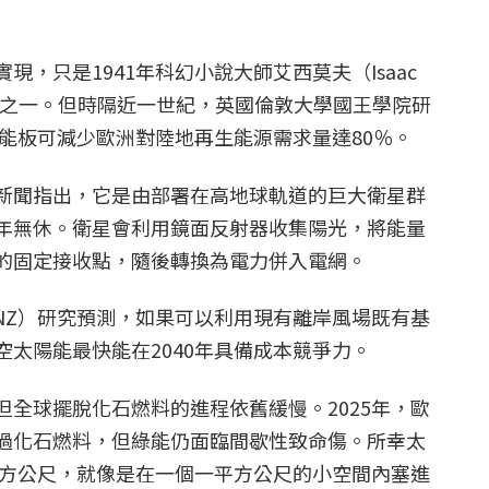
，只是1941年科幻小說大師艾西莫夫（Isaac
元素之一。但時隔近一世紀，英國倫敦大學國王學院研
陽能板可減少歐洲對陸地再生能源需求量達80％。
新聞指出，它是由部署在高地球軌道的巨大衛星群
年無休。衛星會利用鏡面反射器收集陽光，將能量
的固定接收點，隨後轉換為電力併入電網。
SNZ）研究預測，如果可以利用現有離岸風場既有基
太陽能最快能在2040年具備成本競爭力。
但全球擺脫化石燃料的進程依舊緩慢。2025年，歐
過化石燃料，但綠能仍面臨間歇性致命傷。所幸太
／平方公尺，就像是在一個一平方公尺的小空間內塞進