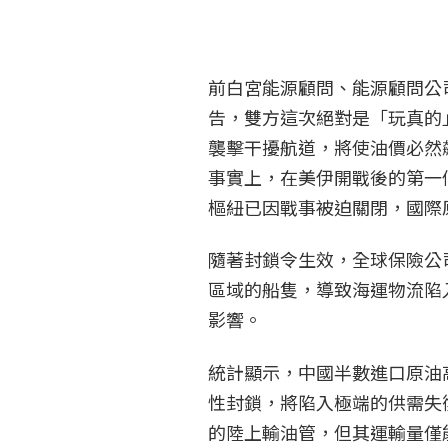
前白宮能源顧問、能源顧問公司Rap
告，雙方這次絕對是「玩真的
襲擊干擾航道，將使油價必然飆
事實上，在美伊開戰後的第一
樞紐已因戰事被迫關閉，國際
隨著封鎖令生效，全球保險公
區域的船隻，導致海運物流陷
影響。
統計顯示，中國半數進口原油
性封鎖，將陷入極端的供需失
的陸上輸油管，但其運輸量僅