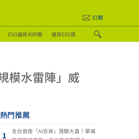
訂閱
ESG遠見共好圈
遠見ESG獎
大規模水雷陣」威
熱門推薦
全台首座「AI百貨」落腳大直！華城
1