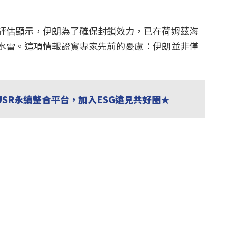
評估顯示，伊朗為了確保封鎖效力，已在荷姆茲海
水雷。這項情報證實專家先前的憂慮：伊朗並非僅
USR永續整合平台，加入ESG遠見共好圈★