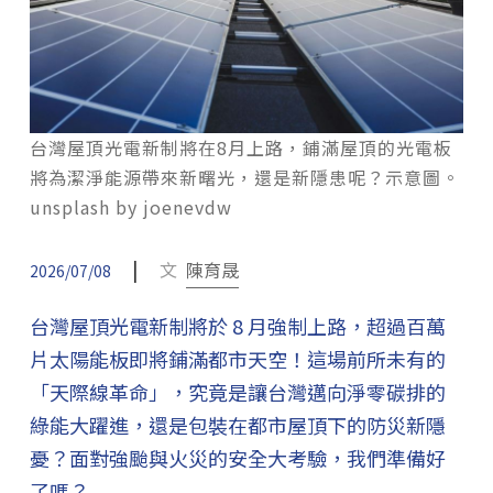
台灣屋頂光電新制將在8月上路，鋪滿屋頂的光電板
將為潔淨能源帶來新曙光，還是新隱患呢？示意圖。
unsplash by joenevdw
|
文
陳育晟
2026/07/08
台灣屋頂光電新制將於 8 月強制上路，超過百萬
片太陽能板即將鋪滿都市天空！這場前所未有的
「天際線革命」，究竟是讓台灣邁向淨零碳排的
綠能大躍進，還是包裝在都市屋頂下的防災新隱
憂？面對強颱與火災的安全大考驗，我們準備好
了嗎？