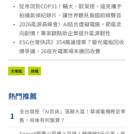
．
從帛琉到COP31！輔大、歐萊德、遠見攜手
拍攝氣候紀錄片，讓世界聽見島國前線聲音
．
2026能源高峰會〉AI結合虛擬電廠，節能走
向創價！專家觀點助企業提升能源韌性
．
ESG台灣快訊》354萬誰埋單？廢光電板回收
爆爭議，26座光電案場未繳回收費
太陽能
綠電
熱門推薦
全台首座「AI百貨」落腳大直！華城電機跨足零
1
售，背後有何盤算？
SpaceX廢棄火箭撞上月球！時速破8千公里，背