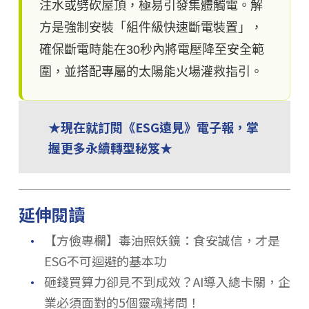
注水或劈砍屋頂，極易引發集體觸電。解
方是強制安裝「組件級快速斷電裝置」，
確保斷電時能在30秒內將電壓降至安全範
圍，並搭配專屬的太陽能火場灌救指引。
★現在就訂閱《ESG遠見》電子報，掌
握更多永續轉型秘笈★
延伸閱讀
．
【方儉專欄】毒油照妖鏡：食安誠信，才是
ESG不可迴避的基本功
．
砸錢買算力卻見不到成效？AI導入總卡關，企
業必須面對的5個靈魂拷問！