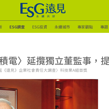
新
ESG調查
ESG投資
永續城市
專家觀點
專題
積電〉延攬獨立董監事，
屆《遠見》企業社會責任大調查〉科技業A組首獎