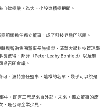
來自律極嚴，為大、小股東積極把關。
事
菲奧莉娜擔任獨立董事，成了科技界熱門話題。
即將與智融集團董事長施振榮、清華大學科技管理學
．邦菲（Peter Leahy Bonfield）以及麻
同桌召開會議。
麥可．波特擔任監事，這樣的名單，幾乎可以說是
席董事中，即有三席是來自外部，未來，獨立董事的席
次，是台灣企業少見。