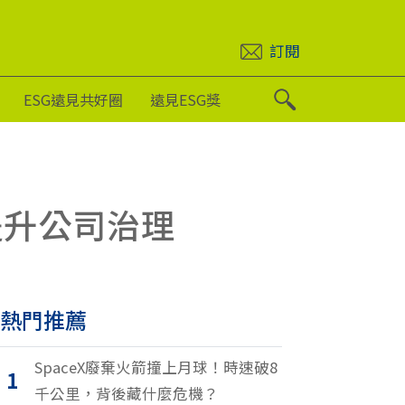
訂閱
ESG遠見共好圈
遠見ESG獎
提升公司治理
熱門推薦
SpaceX廢棄火箭撞上月球！時速破8
1
千公里，背後藏什麼危機？