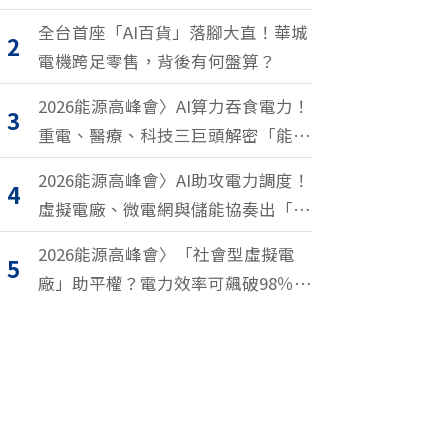
全台首座「AI百貨」落腳大直！華城
2
電機跨足零售，背後有何盤算？
2026能源高峰會〉AI算力吞食電力！
3
重電、醫療、科技三巨頭解密「能源
轉型2.0」致勝關鍵
2026能源高峰會〉AI助攻電力調度！
4
虛擬電廠、微電網與儲能協奏出「能
源交響樂」
2026能源高峰會〉「社會型虛擬電
5
廠」助平權？電力效率可飆破98％？
尤努斯、東元端能源升級解方