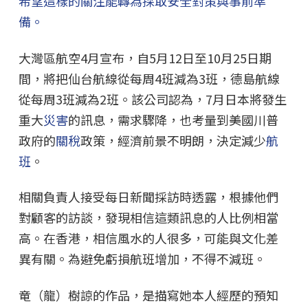
希望這樣的關注能轉為採取安全對策與事前準
備。
大灣區航空4月宣布，自5月12日至10月25日期
間，將把仙台航線從每周4班減為3班，德島航線
從每周3班減為2班。該公司認為，7月日本將發生
重大
災害
的訊息，需求驟降，也考量到美國川普
政府的
關稅
政策，經濟前景不明朗，決定減少
航
班
。
相關負責人接受每日新聞採訪時透露，根據他們
對顧客的訪談，發現相信這類訊息的人比例相當
高。在香港，相信風水的人很多，可能與文化差
異有關。為避免虧損航班增加，不得不減班。
竜（龍）樹諒的作品，是描寫她本人經歷的預知