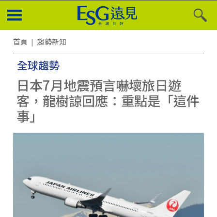
首頁
趨勢新知
全球趨勢
日本7月地震預言嚇壞旅日遊
客，龍樹諒回應：重點是「這件
事」