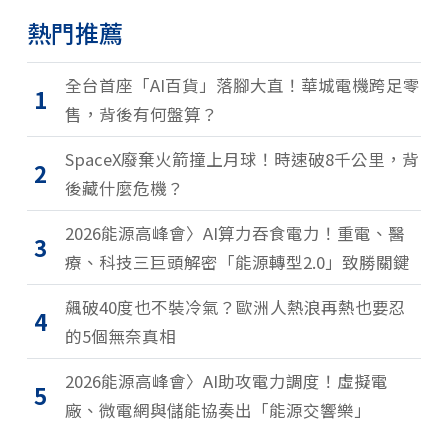
熱門推薦
全台首座「AI百貨」落腳大直！華城電機跨足零
1
售，背後有何盤算？
SpaceX廢棄火箭撞上月球！時速破8千公里，背
2
後藏什麼危機？
2026能源高峰會〉AI算力吞食電力！重電、醫
3
療、科技三巨頭解密「能源轉型2.0」致勝關鍵
飆破40度也不裝冷氣？歐洲人熱浪再熱也要忍
4
的5個無奈真相
2026能源高峰會〉AI助攻電力調度！虛擬電
5
廠、微電網與儲能協奏出「能源交響樂」