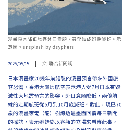
漫畫預言降低旅客赴日意願，甚至造成班機減班。示
意圖。unsplash by dsyphers
|
文
聯合新聞網
2025/05/15
日本漫畫家20幾年前繪製的漫畫預言帶來外國旅
客恐慌，香港大灣區航空表示港人受7月日本有毀
滅性大地震預言的影響，赴日意願降低，兩條航
線的定期航班從5月到10月底減班。對此，現已70
歲的漫畫家竜（龍）樹諒透過畫面回覆每日新聞
的採訪，表示她始終以客觀的立場來看待此事，