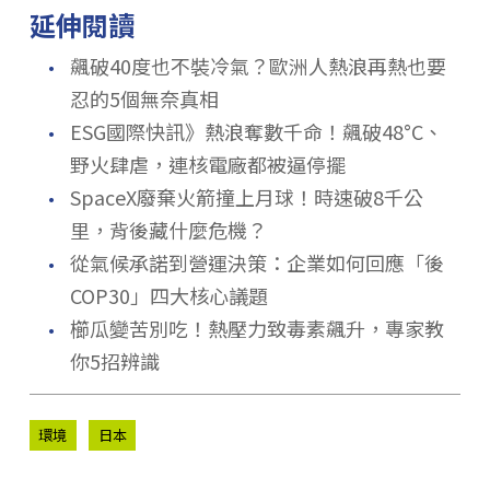
延伸閱讀
．
飆破40度也不裝冷氣？歐洲人熱浪再熱也要
忍的5個無奈真相
．
ESG國際快訊》熱浪奪數千命！飆破48°C、
野火肆虐，連核電廠都被逼停擺
．
SpaceX廢棄火箭撞上月球！時速破8千公
里，背後藏什麼危機？
．
從氣候承諾到營運決策：企業如何回應「後
COP30」四大核心議題
．
櫛瓜變苦別吃！熱壓力致毒素飆升，專家教
你5招辨識
環境
日本