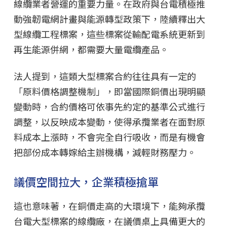
線纜業者營運的重要力量。在政府與台電積極推
動強韌電網計畫與能源轉型政策下，陸續釋出大
型線纜工程標案，這些標案從輸配電系統更新到
再生能源併網，都需要大量電纜產品。
法人提到，這類大型標案合約往往具有一定的
「原料價格調整機制」，即當國際銅價出現明顯
變動時，合約價格可依事先約定的基準公式進行
調整，以反映成本變動，使得承攬業者在面對原
料成本上漲時，不會完全自行吸收，而是有機會
把部份成本轉嫁給主辦機構，減輕財務壓力。
議價空間拉大，企業積極搶單
這也意味著，在銅價走高的大環境下，能夠承攬
台電大型標案的線纜廠，在議價桌上具備更大的