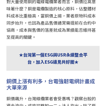
對大量使用銅的電線電纜業者而言，銅價拉高意
味著什麼？銅是電纜製造的核心原料，佔整體材
料成本比重極高，當銅價上揚，業者原物料成本
同步抬升，也因為產品售價通常需提前在合約中
協商，成本與售價的落差就成為業績能否維持甚
至提高的關鍵。
★台灣第一個ESG與USR永續整合平
台，加入ESG遠見共好圈★
銅價上漲有利多，台電強韌電網計畫成
大單來源
銅價飆升，台灣線纜業者會受惠嗎？觀察台股的
資金流向，或許可略知一二。法人指出，除了原