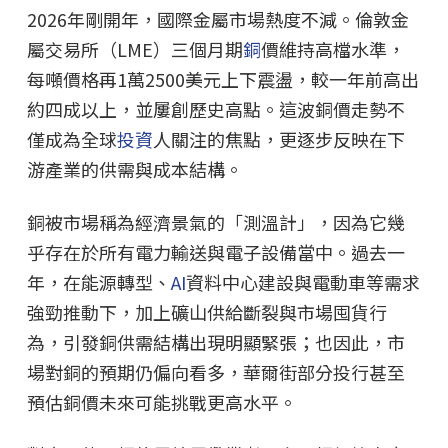
2026年剛開年，國際金屬市場熱度不減。倫敦金
屬交易所（LME）三個月期
銅
價維持高檔水準，
每噸價格再1萬2500美元上下震盪，較一年前高出
約四成以上，並屢創歷史高點。這波銅價走勢不
僅成為全球
投資
人關注的焦點，更逐步反映在下
游產業的供需與成本結構。
銅被市場稱為經濟景氣的「測溫計」，因為它幾
乎存在於所有電力輸送與電子設備當中。過去一
年，在能源轉型、
AI
資料中心建設與電動車等需求
強勁推動下，加上礦山供給斷裂與市場囤貨行
為，引發銅供需結構出現明顯緊張；也因此，市
場對銅的預期仍偏向看多，華爾街部分投行甚至
預估銅價未來可能挑戰更高水平。