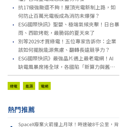
．
抗17級強颱還不夠！屋頂光電新制上路，如
何防止百萬光電板成為消防未爆彈？
．
ESG國際快訊》聖嬰、極端氣候夾擊！日台暴
雨、西歐烤乾，最脆弱的夏天來了
．
別等2029才買綠電！五位專家告訴你：企業
該如何擺脫能源焦慮、翻轉長遠競爭力？
．
ESG國際快訊》最強晶片遇上最老電網！AI
缺電風暴席捲全球，各國陷「新算力與舊能
源」拉鋸戰
綠電
能源
電網
熱門推薦
SpaceX廢棄火箭撞上月球！時速破8千公里，背