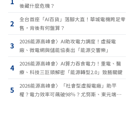
1
後藏什麼危機？
全台首座「AI百貨」落腳大直！華城電機跨足零
2
售，背後有何盤算？
2026能源高峰會〉AI助攻電力調度！虛擬電
3
廠、微電網與儲能協奏出「能源交響樂」
2026能源高峰會〉AI算力吞食電力！重電、醫
4
療、科技三巨頭解密「能源轉型2.0」致勝關鍵
2026能源高峰會〉「社會型虛擬電廠」助平
5
權？電力效率可飆破98％？尤努斯、東元端能
源升級解方