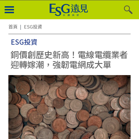
首頁
ESG投資
ESG投資
銅價創歷史新高！電線電纜業者
迎轉嫁潮，強韌電網成大單