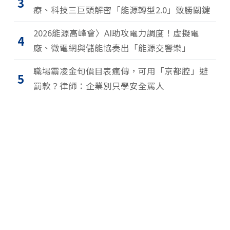
3
療、科技三巨頭解密「能源轉型2.0」致勝關鍵
2026能源高峰會〉AI助攻電力調度！虛擬電
4
廠、微電網與儲能協奏出「能源交響樂」
職場霸凌金句價目表瘋傳，可用「京都腔」避
5
罰款？律師：企業別只學安全罵人