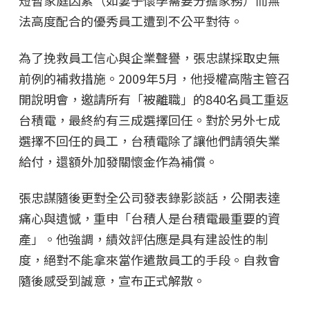
短暫家庭因素（如妻子懷孕需要分擔家務）而無
法高度配合的優秀員工遭到不公平對待。
為了挽救員工信心與企業聲譽，張忠謀採取史無
前例的補救措施。2009年5月，他授權高階主管召
開說明會，邀請所有「被離職」的840名員工重返
台積電，最終約有三成選擇回任。對於另外七成
選擇不回任的員工，台積電除了讓他們請領失業
給付，還額外加發關懷金作為補償。
張忠謀隨後更對全公司發表錄影談話，公開表達
痛心與遺憾，重申「台積人是台積電最重要的資
產」。他強調，績效評估應是具有建設性的制
度，絕對不能拿來當作遣散員工的手段。自救會
隨後感受到誠意，宣布正式解散。