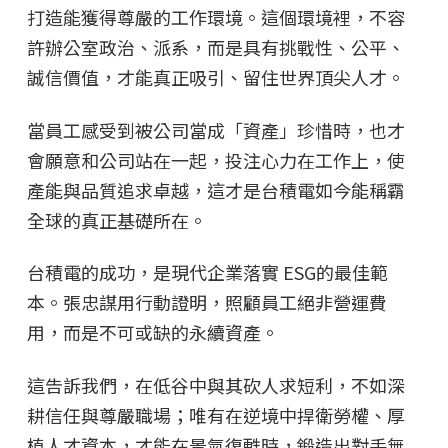
打造能獲得尊嚴的工作環境。這個環境裡，不容
許辦公室政治、派系，而是具有挑戰性、公平、
誠信價值，才能真正吸引、留住世界頂尖人才。
當員工感受到被公司當成「資產」珍惜時，也才
會願意和公司站在一起，投注心力在工作上，使
產能與品質追求卓越，這才是台積電如今能稱霸
全球的真正基礎所在。
台積電的成功，是現代企業落實 ESG的最佳範
本。張忠謀用行動證明，照顧員工絕非營運費
用，而是不可或缺的永續資產。
這告訴我們，在低谷中與其砍人求短利，不如深
耕信任與尊嚴職場；唯有在逆境中捍衛勞權、厚
植人才資本，才能在景氣復甦時，鍛造出對手無