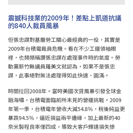
震撼科技業的2009年！差點上凱道抗議
的840人裁員風暴
但張忠謀對基層勞工關心最經典的一役，其實是
2009年台積電裁員危機。看在不少工運領袖眼
裡，也頻頻稱讚張忠謀在處理事件時的氣度。勞
動黨新竹縣議員羅美文就認為，如果不是張忠
謀，此事絕對無法處理得如此快速、圓滿。
時間拉回2008年。當時美國次貸風暴引發全球金
融海嘯，台積電面臨前所未見的營運挑戰。2009
年第一季，台積電年營收大減54.8％，稅後純益更
暴跌94.5％，逼近損益兩平邊緣，加上最新的40
奈米製程良率僅四成，導致大客戶輝達損失慘