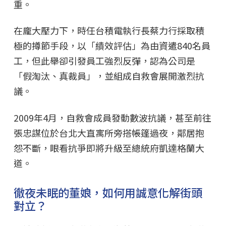
重。
在龐大壓力下，時任台積電執行長蔡力行採取積
極的撙節手段，以「績效評估」為由資遣840名員
工，但此舉卻引發員工強烈反彈，認為公司是
「假淘汰、真裁員」，並組成自救會展開激烈抗
議。
2009年4月，自救會成員發動數波抗議，甚至前往
張忠謀位於台北大直寓所旁搭帳篷過夜，鄰居抱
怨不斷，眼看抗爭即將升級至總統府凱達格蘭大
道。
徹夜未眠的董娘，如何用誠意化解街頭
對立？