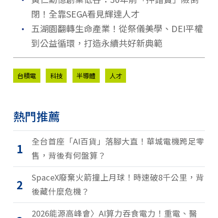
閉！全靠SEGA看見輝達人才
．
五湖園翻轉生命產業！從祭儀美學、DEI平權
到公益循環，打造永續共好新典範
台積電
科技
半導體
人才
熱門推薦
全台首座「AI百貨」落腳大直！華城電機跨足零
1
售，背後有何盤算？
SpaceX廢棄火箭撞上月球！時速破8千公里，背
2
後藏什麼危機？
2026能源高峰會〉AI算力吞食電力！重電、醫