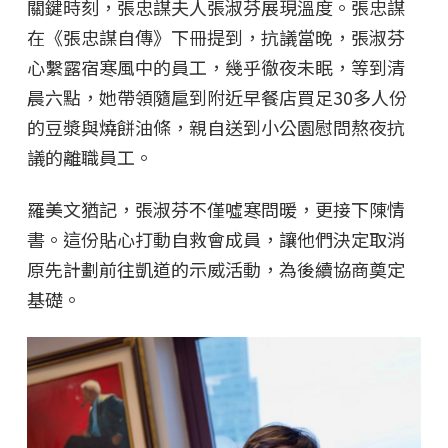
關鍵時刻，張忠謀夫人張淑芬展現溫度。張忠謀
在《張忠謀自傳》下冊提到，抗議當晚，張淑芬
心繫露宿寒風中的員工，幾乎徹夜未眠，等到清
晨六點，她帶領隨扈到附近早餐店買足30多人份
的豆漿與燒餅油條，親自送到小公園慰問熬夜抗
議的離職員工。
羅美文猶記，張淑芬不僅噓寒問暖，更接下陳情
書。這份貼心打動自救會成員，讓他們決定取消
原先計劃前往凱道的示威活動，為後續協商奠定
基礎。