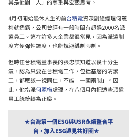
其是他對「人」的尊重與宏觀思考。
4月初開始退休人生的前
台積電
資深副總經理何麗
梅就透露，公司曾經有一段時間有超過2000名派
遣員工。這在許多大企業都很常見，因為派遣制
度方便彈性調度，也能規避編制限制。
但時任台積電董事長的張忠謀知道以後十分生
氣，認為只要在台積電工作，包括基層的清潔
工，都應該一視同仁，不能「一國兩制」。因
此，他指派
何麗梅
處理，在八個月內把這些派遣
員工統統轉為正職。
★台灣第一個ESG與USR永續整合平
台，加入ESG遠見共好圈★