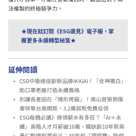
法複製的終極競爭力。
★現在就訂閱《ESG遠見》電子報，掌
握更多永續轉型秘笈★
延伸閱讀
．
CSD中衛總座創新品牌IKIGAI！「女神獨白」
助口罩老廠打造永續風格
．
別讓長者困在「隱形烤箱」！南山首張熱傷
害保單台南開跑，3.2萬弱勢免費投保
．
ESG每週必讀》綠領薪水有多狂？「AI＋永
續」高階人才月薪破10萬，職缺創10年新高
．
黃仁勳憶創業低谷：30年前「押錯寶」險倒