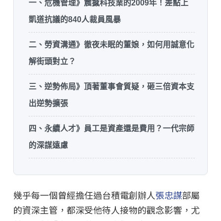
一、危機管理》震撼科技業的2009年！差點上
凱道抗議的840人裁員風暴
二、勞資溝通》徹夜未眠的董娘，如何用誠意化
解街頭對立？
三、逆勢佈局》頂著董事會質疑，砸三倍資本支
出逆勢擴張
四、永續人才》員工是資產還是費用？一代宗師
的深謀遠慮
幾乎每一個曾經擔任過台積電創辦人
張忠謀
部屬
的資深主管，都深受他待人接物的觀念影響，尤