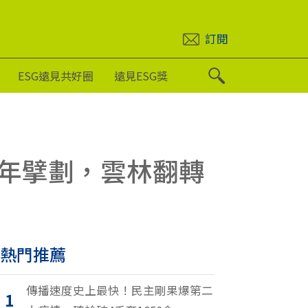
訂閱
ESG遠見共好圈
遠見ESG獎
年擘劃，雲林翻轉
熱門推薦
傳播速度史上最快！民主剛果爆第二
1