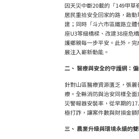
因天災中斷20載的「149甲
居民重拾安全回家的路，啟動
建；同時「斗六市區鐵路立體
座U3等級橋樑、改建38座危橋
護鄉親每一步平安。此外，完
展注入嶄新動能。
二、
醫療與安全的守護網：偏
針對山區醫療資源匱乏，張麗
療。全縣消防與治安同樣全面
災警報器安裝率，從早期的17.
極打詐，讓案件數與財損金額
三、
農業升級與環境永續的雙