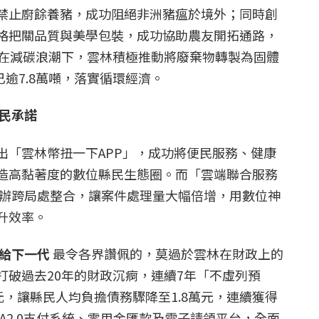
禁止廚餘養豬，成功阻絕非洲豬瘟於境外；同時創
格把關品質與美學包裝，成功協助農友開拓通路，
。在減碳浪潮下，雲林積極推動將廢棄物轉製為固體
已逾7.8萬噸，落實循環經濟。
民承諾
出「雲林幣扭一下APP」，成功將便民服務、健康
造高黏著度的數位縣民生態圈。而「雲端聯合服務
上申辦跨局處整合，讓案件處理量大幅倍增，用數位神
升效率。
給下一代
最令各界讚佩的，莫過於雲林在財政上的
打破過去20年的財政沉痾，連續7年「不虛列預
元，讓縣民人均負擔債務驟降至1.8萬元，連續獲得
A2.0支付系統、零用金匯款及電子請領平台，全面