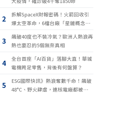
大疫情，確診破4千奪1850命
拆解SpaceX財報密碼！火箭回收引
2
爆太空革命，6檔台廠「星鏈概念
股」搶紅利
飆破40度也不裝冷氣？歐洲人熱浪再
3
熱也要忍的5個無奈真相
全台首座「AI百貨」落腳大直！華城
4
電機跨足零售，背後有何盤算？
ESG國際快訊》熱浪奪數千命！飆破
5
48°C、野火肆虐，連核電廠都被逼停
擺