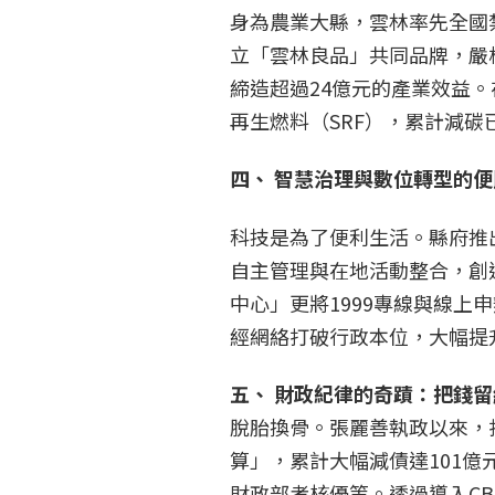
身為農業大縣，雲林率先全國
立「雲林良品」共同品牌，嚴
締造超過24億元的產業效益
再生燃料（SRF），累計減碳
四、
智慧治理與數位轉型的便
科技是為了便利生活。縣府推
自主管理與在地活動整合，創
中心」更將1999專線與線
經網絡打破行政本位，大幅提
五、
財政紀律的奇蹟：把錢留
脫胎換骨。張麗善執政以來，
算」，累計大幅減債達101億
財政部考核優等。透過導入CB