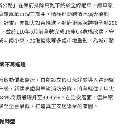
草嶺公路」在縣府排除萬難下終於全線通車，讓草嶺
草嶺風華再現三部曲，積極推動跨清水溪大橋興
化計畫」亦如火如荼推進。縣府更鐵腕體檢全縣296
，並於110年5月前全數完成16座U4危橋改建，守
成斗南小東、北港糖廠等多處市地重劃，為城市發
鄉不再遙遠
善啟動偏鄉醫療，首創設立假日急診並導入巡迴醫
升級，新建高鐵與草嶺消防分隊，將全縣住宅用火
84%奇蹟般躍升至99.95%。在治安層面，雲林積
降至全台最低，打造真正安居樂業的家園。
軸轉型