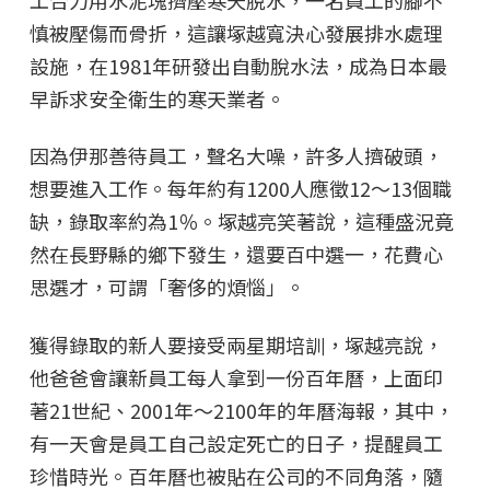
慎被壓傷而骨折，這讓塚越寬決心發展排水處理
設施，在1981年研發出自動脫水法，成為日本最
早訴求安全衛生的寒天業者。
因為伊那善待員工，聲名大噪，許多人擠破頭，
想要進入工作。每年約有1200人應徵12～13個職
缺，錄取率約為1％。塚越亮笑著說，這種盛況竟
然在長野縣的鄉下發生，還要百中選一，花費心
思選才，可謂「奢侈的煩惱」。
獲得錄取的新人要接受兩星期培訓，塚越亮說，
他爸爸會讓新員工每人拿到一份百年曆，上面印
著21世紀、2001年～2100年的年曆海報，其中，
有一天會是員工自己設定死亡的日子，提醒員工
珍惜時光。百年曆也被貼在公司的不同角落，隨