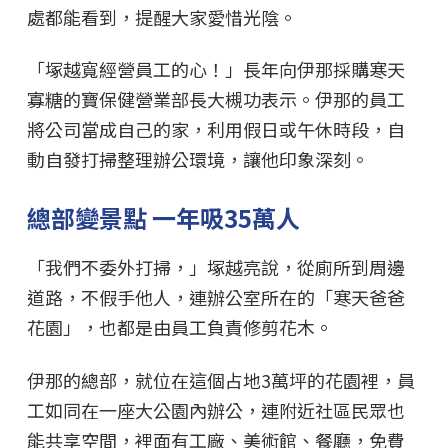
處都能看到，提醒大家愛惜光陰。
「塚越寬經營員工的心！」長年向伊那採購寒天
寡糖的寶保健營業部長大槻功表示。伊那的員工
將公司當成自己的家，利用假日或午休時段，自
動自發打掃整理辦公環境，讓他印象深刻。
總部變景點 一年吸35萬人
「我們不委外打掃，」塚越亮說，從廁所到周邊
道路，不假手他人，連辦公室所在的「寒天爸爸
花園」，也都是由員工負責修剪花木。
伊那的總部，就位在這個占地3萬坪的花園裡，員
工如同在一座大公園內辦公，連附近社區民眾也
能共享空間，裡面有工廠、美術館、餐廳，免費