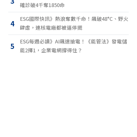
3
確診破4千奪1850命
ESG國際快訊》熱浪奪數千命！飆破48°C、野火
4
肆虐，連核電廠都被逼停擺
ESG每週必讀》AI飆速搶電！《能管法》發電儲
5
能2擇1，企業電網撐得住？