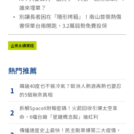
誰來埋單？
．
別讓長者困在「隱形烤箱」！南山首張熱傷
害保單台南開跑，3.2萬弱勢免費投保
企業永續實踐
熱門推薦
飆破40度也不裝冷氣？歐洲人熱浪再熱也要忍
1
的5個無奈真相
拆解SpaceX財報密碼！火箭回收引爆太空革
2
命，6檔台廠「星鏈概念股」搶紅利
傳播速度史上最快！民主剛果爆第二大疫情，