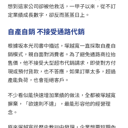
想到這家公司卻被他救活，一甲子以來，從不訂
定業績成長數字，卻反而蒸蒸日上。
自產自銷 不接受通路代銷
根據坂本光司書中描述，塚越寬一直採取自產自
銷模式，親自面對消費者。為了避免通路商拉抬
售價，他不接受大型超市代銷請求，即使對方付
現或預付貨款，也不答應，如果訂單太多，超過
產能負荷，也會拒絕客戶。
不少看似能快速增加業績的做法，全都被塚越寬
摒棄，「欲速則不達」，最能形容他的經營理
念。
原來塚越寬從歷史教訓中發現，企業想要短期內