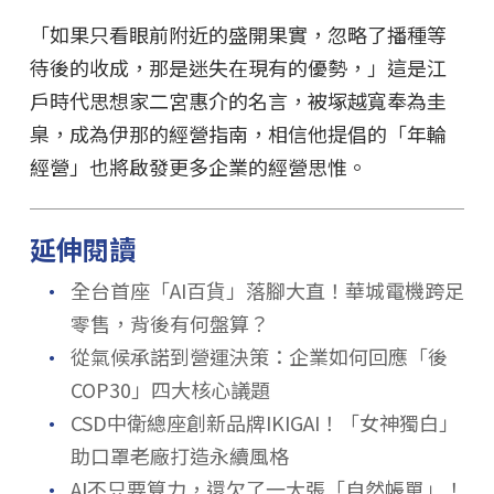
「如果只看眼前附近的盛開果實，忽略了播種等
待後的收成，那是迷失在現有的優勢，」這是江
戶時代思想家二宮惠介的名言，被塚越寬奉為圭
臬，成為伊那的經營指南，相信他提倡的「年輪
經營」也將啟發更多企業的經營思惟。
延伸閱讀
．
全台首座「AI百貨」落腳大直！華城電機跨足
零售，背後有何盤算？
．
從氣候承諾到營運決策：企業如何回應「後
COP30」四大核心議題
．
CSD中衛總座創新品牌IKIGAI！「女神獨白」
助口罩老廠打造永續風格
．
AI不只要算力，還欠了一大張「自然帳單」！