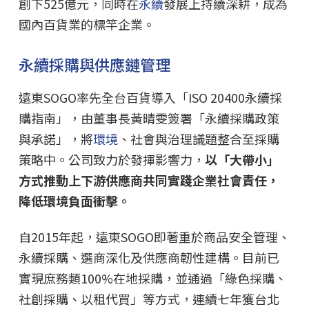
創下525億元，同時在
永續
發展上持續深耕，成為
國內百貨業的標竿企業。
永續採購與供應鏈管理
遠東SOGO率先全台百貨導入「ISO 20400永續採
購指南」，由董事長黃晴雯簽署「永續採購政策
與承諾」，將
環境
、社會與治理議題整合至採購
策略中。公司致力於發揮影響力，
以「大帶小」
方式推動上下游供應商共同實踐企業社會責任，
降低環境負面衝擊。
自2015年起，遠東SOGO即著重於商品安全管理、
永續採購、選商深化及供應商韌性建構。目前已
實現庶務類100%在地採購，並通過「綠色採購、
社創採購、以租代買」等方式，連續七年獲台北