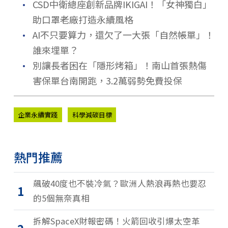
．
CSD中衛總座創新品牌IKIGAI！「女神獨白」
助口罩老廠打造永續風格
．
AI不只要算力，還欠了一大張「自然帳單」！
誰來埋單？
．
別讓長者困在「隱形烤箱」！南山首張熱傷
害保單台南開跑，3.2萬弱勢免費投保
企業永續實踐
科學減碳目標
熱門推薦
飆破40度也不裝冷氣？歐洲人熱浪再熱也要忍
1
的5個無奈真相
拆解SpaceX財報密碼！火箭回收引爆太空革