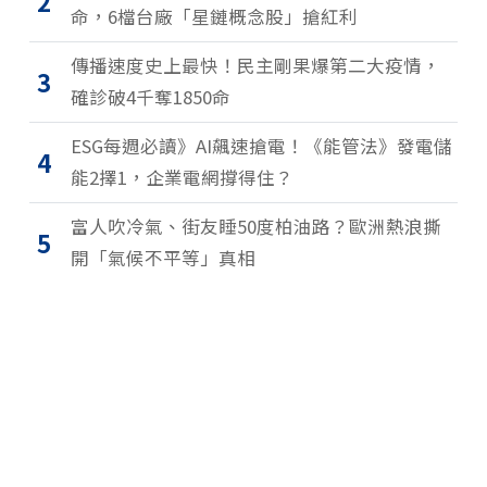
2
命，6檔台廠「星鏈概念股」搶紅利
傳播速度史上最快！民主剛果爆第二大疫情，
3
確診破4千奪1850命
ESG每週必讀》AI飆速搶電！《能管法》發電儲
4
能2擇1，企業電網撐得住？
富人吹冷氣、街友睡50度柏油路？歐洲熱浪撕
5
開「氣候不平等」真相