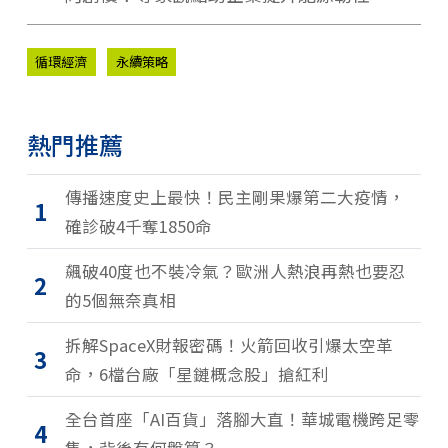
循環經濟
永續策略
熱門推薦
傳播速度史上最快！民主剛果爆第二大疫情，
1
確診破4千奪1850命
飆破40度也不裝冷氣？歐洲人熱浪再熱也要忍
2
的5個無奈真相
拆解SpaceX財報密碼！火箭回收引爆太空革
3
命，6檔台廠「星鏈概念股」搶紅利
全台首座「AI百貨」落腳大直！華城電機跨足零
4
售，背後有何盤算？