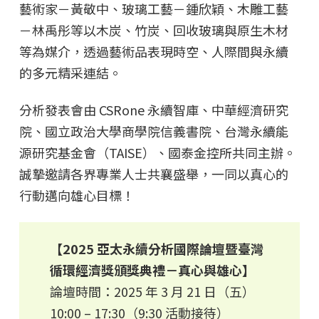
藝術家－黃敬中、玻璃工藝－鍾欣穎、木雕工藝
－林禹彤等以木炭、竹炭、回收玻璃與原生木材
等為媒介，透過藝術品表現時空、人際間與永續
的多元精采連結。
分析發表會由 CSRone 永續智庫、中華經濟研究
院、國立政治大學商學院信義書院、台灣永續能
源研究基金會（TAISE）、國泰金控所共同主辦。
誠摯邀請各界專業人士共襄盛舉，一同以真心的
行動邁向雄心目標！
【2025 亞太永續分析國際論壇暨​臺灣
循環經濟獎頒獎典禮－真心與雄心】
論壇時間：2025 年 3 月 21 日（五）
10:00 – 17:30（9:30 活動接待）