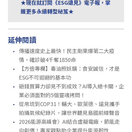
★現在就訂閱《ESG遠見》電子報，掌
握更多永續轉型秘笈★
延伸閱讀
．
傳播速度史上最快！民主剛果爆第二大疫
情，確診破4千奪1850命
．
【方儉專欄】毒油照妖鏡：食安誠信，才是
ESG不可迴避的基本功
．
砸錢買算力卻見不到成效？AI導入總卡關，企
業必須面對的5個靈魂拷問！
．
從帛琉到COP31！輔大、歐萊德、遠見攜手
拍攝氣候紀錄片，讓世界聽見島國前線聲音
．
2026能源高峰會〉AI結合虛擬電廠，節能走
向創價！專家觀點助企業提升能源韌性