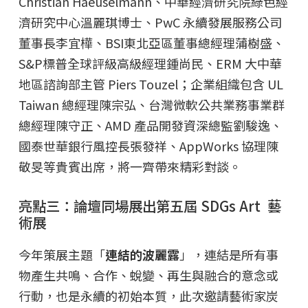
Christian Haeuselmann、中華經濟研究院綠色經
濟研究中心溫麗琪博士、PwC 永續發展服務公司
董事長李宜樺、BSI東北亞區董事總經理蒲樹盛、
S&P標普全球評級高級經理鍾尚民、ERM 大中華
地區諮詢部主管 Piers Touzel；企業組織包含 UL
Taiwan 總經理陳宗弘、台灣微軟公共業務事業群
總經理陳守正、AMD 產品開發資深總監劉駿逸、
國泰世華銀行風控長張發祥、AppWorks 協理陳
敬旻等貴賓出席，將一齊帶來精彩對談。
亮點三：論壇同場展出第五屆 SDGs Art 藝
術展
今年策展主題「
連結的波麗露
」，連結是所有事
物產生共鳴、合作、蛻變、再生與融合的意念或
行動，也是永續的初始本質，此次邀請藝術家炭