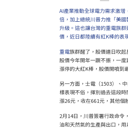
AI產業推動全球電力需求激增，
倍，加上總統川普力推「美國
升級。這也讓台灣的重電族群
價，近日都陸續有紅K棒的表
重電
族群醒了，股價連日吹起
股價今年開年一蹶不振，一度
漲停的大紅K棒，股價開噴到最
另一方面，士電（1503）、中興
樣表現不俗，揮別過去這段時
漲26元，收在661元，其他
2月14日，川普簽署行政命令
油和天然氣的生產與出口，用