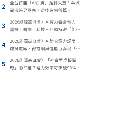
全台首座「AI百貨」落腳大直！華城
2
電機跨足零售，背後有何盤算？
2026能源高峰會〉AI算力吞食電力！
3
重電、醫療、科技三巨頭解密「能源
轉型2.0」致勝關鍵
2026能源高峰會〉AI助攻電力調度！
4
虛擬電廠、微電網與儲能協奏出「能
源交響樂」
2026能源高峰會〉「社會型虛擬電
5
廠」助平權？電力效率可飆破98％？
尤努斯、東元端能源升級解方