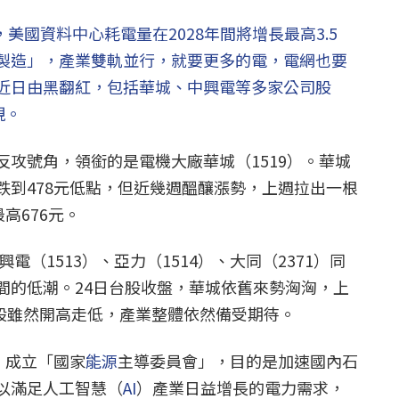
美國資料中心耗電量在2028年間將增長最高3.5
製造」，產業雙軌並行，就要更多的電，電網也要
近日由黑翻紅，包括華城、中興電等多家公司股
現。
反攻號角，領銜的是電機大廠華城（1519）。華城
跌到478元低點，但近幾週醞釀漲勢，上週拉出一根
高676元。
電（1513）、亞力（1514）、大同（2371）同
間的低潮。24日台股收盤，華城依舊來勢洶洶，上
個股雖然開高走低，產業整體依然備受期待。
，成立「國家
能源
主導委員會」，目的是加速國內石
以滿足人工智慧（
AI
）產業日益增長的電力需求，