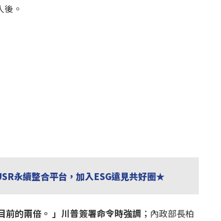
人後。
USR永續整合平台，加入ESG遠見共好圈★
目前的兩倍。 」川普簽署命令時強調
；內政部長柏