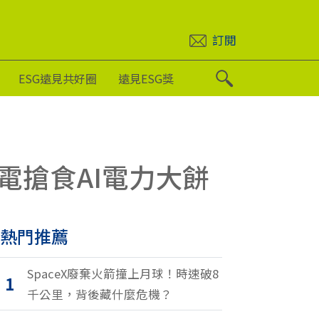
訂閱
ESG遠見共好圈
遠見ESG獎
電搶食AI電力大餅
熱門推薦
SpaceX廢棄火箭撞上月球！時速破8
1
千公里，背後藏什麼危機？