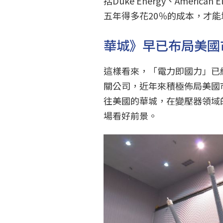
括Duke Energy、American
五年得多花20％的成本，才
華城》早已布局美國
這樣看來，「電力即國力」已
關公司，近年來積極佈局美國市
往美國的華城，在變壓器領域
場看好前景。