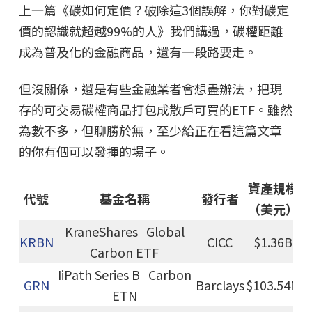
上一篇《碳如何定價？破除這3個誤解，你對碳定
價的認識就超越99%的人》我們講過，碳權距離
成為普及化的金融商品，還有一段路要走。
但沒關係，還是有些金融業者會想盡辦法，把現
存的可交易碳權商品打包成散戶可買的ETF。雖然
為數不多，但聊勝於無，至少給正在看這篇文章
的你有個可以發揮的場子。
資產規模
代號
基金名稱
發行者
（美元）
KraneShares Global
KRBN
CICC
$1.36B
Carbon ETF
IiPath Series B Carbon
GRN
Barclays
$103.54M
ETN