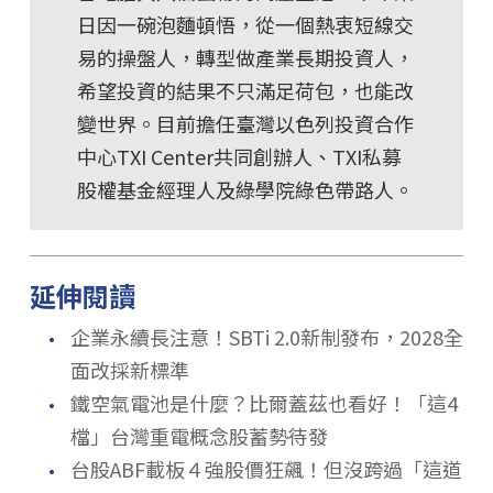
日因一碗泡麵頓悟，從一個熱衷短線交
易的操盤人，轉型做產業長期投資人，
希望投資的結果不只滿足荷包，也能改
變世界。目前擔任臺灣以色列投資合作
中心TXI Center共同創辦人、TXI私募
股權基金經理人及綠學院綠色帶路人。
延伸閱讀
．
企業永續長注意！SBTi 2.0新制發布，2028全
面改採新標準
．
鐵空氣電池是什麼？比爾蓋茲也看好！「這4
檔」台灣重電概念股蓄勢待發
．
台股ABF載板４強股價狂飆！但沒跨過「這道