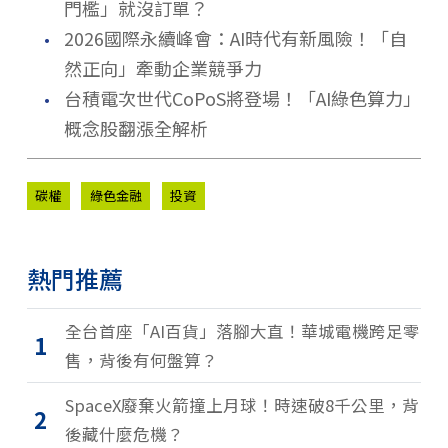
門檻」就沒訂單？
．
2026國際永續峰會：AI時代有新風險！「自
然正向」牽動企業競爭力
．
台積電次世代CoPoS將登場！「AI綠色算力」
概念股翻漲全解析
碳權
綠色金融
投資
熱門推薦
全台首座「AI百貨」落腳大直！華城電機跨足零
1
售，背後有何盤算？
SpaceX廢棄火箭撞上月球！時速破8千公里，背
2
後藏什麼危機？