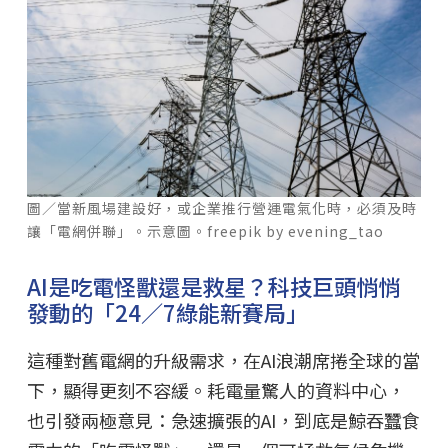
圖／當新風場建設好，或企業推行營運電氣化時，必須及時
讓「電網併聯」。示意圖。freepik by evening_tao
AI是吃電怪獸還是救星？科技巨頭悄悄
發動的「24／7綠能新賽局」
這種對舊電網的升級需求，在AI浪潮席捲全球的當
下，顯得更刻不容緩。耗電量驚人的資料中心，
也引發兩極意見：急速擴張的AI，到底是鯨吞蠶食