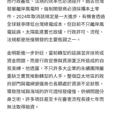
而行政審批、法規的效率也必須提升。過去台灣
發展離岸風電時，強制開發商必須採購本土零
件，2024年取消該規定是一大進步，有機會透過
全球競爭降低台灣綠電成本，但目前不只離岸風
電延誤，太陽能建置也放緩，行政許可、流程、
法規都是拖慢開發的主要瓶頸之一。
金明斯進一步針砭，當前轉型的延誤並非技術或
資金問題，而是行政官僚與資源匱乏所造成的自
我束縛。他透露，不只許多大企業的永續團隊嚴
重缺乏實質推動轉型的人手，整個亞太地區的政
府部門與電網營運商也長期處於資源不足狀態，
導致陸域與海域的許可證核發緩慢、併網問題分
身乏術，許多項目甚至卡在審查流程長達七年而
無法取得融資。