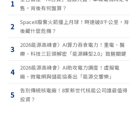
1
售，背後有何盤算？
SpaceX廢棄火箭撞上月球！時速破8千公里，背
2
後藏什麼危機？
2026能源高峰會〉AI算力吞食電力！重電、醫
3
療、科技三巨頭解密「能源轉型2.0」致勝關鍵
2026能源高峰會〉AI助攻電力調度！虛擬電
4
廠、微電網與儲能協奏出「能源交響樂」
告別傳統核電廠！8家新世代核能公司誰最值得
5
投資？