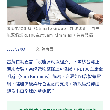
國際氣候組織（Climate Group）能源總監、再生
能源倡議RE100主席Sam Kimmins。黃菁慧攝
|
文
陳育晟
2026/07/03
當黃仁勳直言「沒能源就沒經濟」，零核台灣正
迎來考驗。當綠電吃緊碰上AI怪獸，RE100主席金
明斯（Sam Kimmins）解密，台灣如何靠智慧電
網、儲能突破與綠色金融的支持，將孤島劣勢翻
轉為出口全球的新典範？