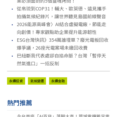
業必須面對的5個靈魂拷問！
．
從帛琉到COP31！輔大、歐萊德、遠見攜手
拍攝氣候紀錄片，讓世界聽見島國前線聲音
．
2026能源高峰會〉AI結合虛擬電廠，節能走
向創價！專家觀點助企業提升能源韌性
．
ESG台灣快訊》354萬誰埋單？廢光電板回收
爆爭議，26座光電案場未繳回收費
．
巴紐斷我代表處卻自掐命脈？台灣「暫停天
然氣進口」一招反制
永續投資
氣候變遷
永續金融
熱門推薦
全台首座「AI百貨」落腳大直！華城電機跨足零