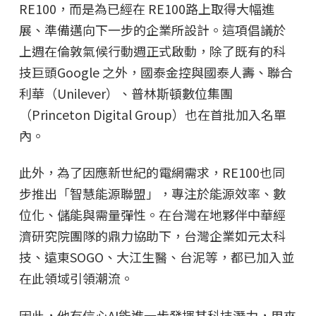
RE100，而是為已經在 RE100路上取得大幅進
展、準備邁向下一步的企業所設計。這項倡議於
上週在倫敦氣候行動週正式啟動，除了既有的科
技巨頭Google 之外，國泰金控與國泰人壽、聯合
利華（Unilever）、普林斯頓數位集團
（Princeton Digital Group）也在首批加入名單
內。
此外，為了因應新世紀的電網需求，RE100也同
步推出「智慧能源聯盟」，專注於能源效率、數
位化、儲能與需量彈性。在台灣在地夥伴中華經
濟研究院團隊的鼎力協助下，台灣企業如元太科
技、遠東SOGO、大江生醫、台泥等，都已加入並
在此領域引領潮流。
因此，他有信心AI能進一步發揮其科技潛力，用來