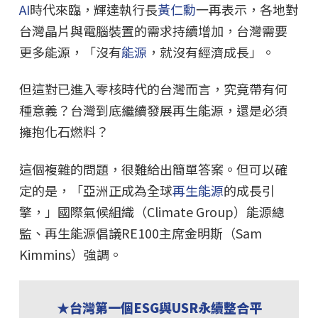
AI
時代來臨，輝達執行長
黃仁勳
一再表示，各地對
台灣晶片與電腦裝置的需求持續增加，台灣需要
更多能源，「沒有
能源
，就沒有經濟成長」。
但這對已進入零核時代的台灣而言，究竟帶有何
種意義？台灣到底繼續發展再生能源，還是必須
擁抱化石燃料？
這個複雜的問題，很難給出簡單答案。但可以確
定的是，「亞洲正成為全球
再生能源
的成長引
擎，」國際氣候組織（Climate Group）能源總
監、再生能源倡議RE100主席金明斯（Sam
Kimmins）強調。
★台灣第一個ESG與USR永續整合平