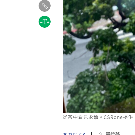
從茶中看見永續。CSRone提供
|
文
嚴德芬
2022/12/28