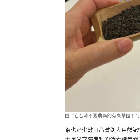
圖／在台灣不灑農藥的有機茶園不到1
茶也是少數可品嘗到大自然記
十足又充滿典雅的清光緒年間