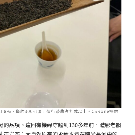
.8%，僅約300公頃，慣行茶農占九成以上。CSRone提供
憶的品項。這回有機緣穿越到130多年前，體驗老韻
武夷岩茶；大自然原有的永續本質在時光長河中的