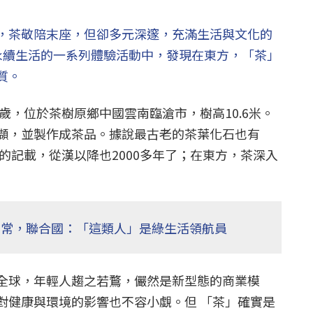
，茶敬陪末座，但卻多元深邃，充滿生活與文化的
索永續生活的一系列體驗活動中，發現在東方，「茶」
質。
多歲，位於茶樹原鄉中國雲南臨滄市，樹高10.6米。
擷，並製作成茶品。據說最古老的茶葉化石也有
茶的記載，從漢以降也2000多年了；在東方，茶深入
日常，聯合國：「這類人」是綠生活領航員
全球，年輕人趨之若鶩，儼然是新型態的商業模
對健康與環境的影響也不容小覷。但 「茶」確實是