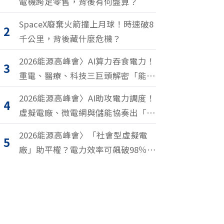
電機跨足零售，背後有何盤算？
SpaceX廢棄火箭撞上月球！時速破8
2
千公里，背後藏什麼危機？
2026能源高峰會〉AI算力吞食電力！
3
重電、醫療、科技三巨頭解密「能源
轉型2.0」致勝關鍵
2026能源高峰會〉AI助攻電力調度！
4
虛擬電廠、微電網與儲能協奏出「能
源交響樂」
2026能源高峰會〉「社會型虛擬電
5
廠」助平權？電力效率可飆破98％？
尤努斯、東元端能源升級解方