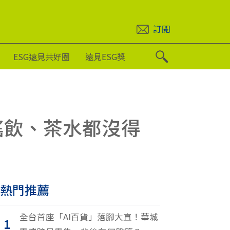
訂閱
ESG遠見共好圈
遠見ESG獎
搖飲、茶水都沒得
熱門推薦
全台首座「AI百貨」落腳大直！華城
1