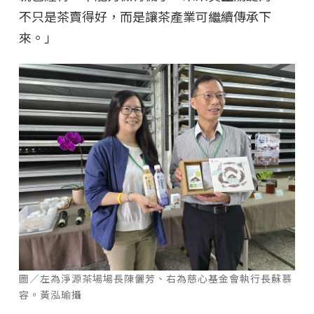
不只是茶賣得好，而是讓茶產業可繼續傳承下
來。」
圖／左為淨源茶場場長陳儷芳、右為慈心基金會執行長蘇慕
容。黃泓瑜攝