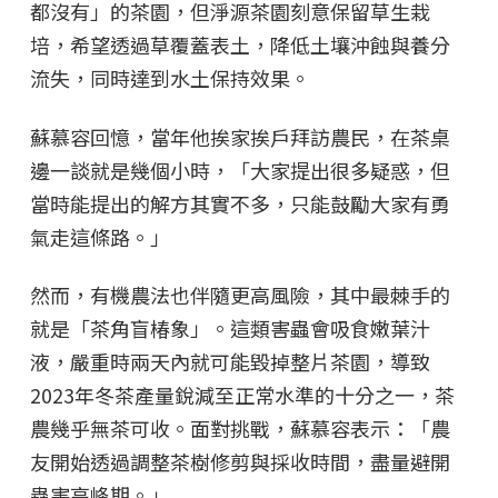
都沒有」的茶園，但淨源茶園刻意保留草生栽
培，希望透過草覆蓋表土，降低土壤沖蝕與養分
流失，同時達到水土保持效果。
蘇慕容回憶，當年他挨家挨戶拜訪農民，在茶桌
邊一談就是幾個小時，「大家提出很多疑惑，但
當時能提出的解方其實不多，只能鼓勵大家有勇
氣走這條路。」
然而，有機農法也伴隨更高風險，其中最棘手的
就是「茶角盲椿象」。這類害蟲會吸食嫩葉汁
液，嚴重時兩天內就可能毀掉整片茶園，導致
2023年冬茶產量銳減至正常水準的十分之一，茶
農幾乎無茶可收。面對挑戰，蘇慕容表示：「農
友開始透過調整茶樹修剪與採收時間，盡量避開
蟲害高峰期。」