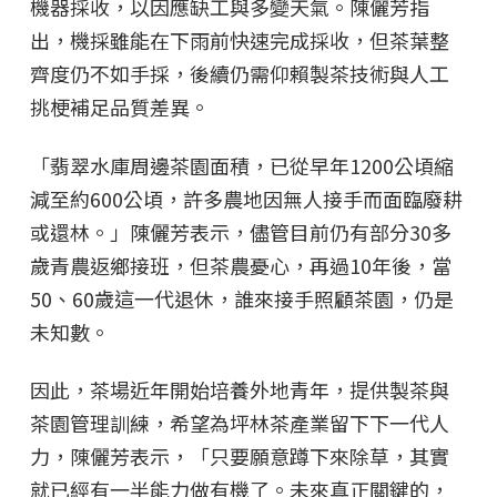
機器採收，以因應缺工與多變天氣。陳儷芳指
出，機採雖能在下雨前快速完成採收，但茶葉整
齊度仍不如手採，後續仍需仰賴製茶技術與人工
挑梗補足品質差異。
「翡翠水庫周邊茶園面積，已從早年1200公頃縮
減至約600公頃，許多農地因無人接手而面臨廢耕
或還林。」陳儷芳表示，儘管目前仍有部分30多
歲青農返鄉接班，但茶農憂心，再過10年後，當
50、60歲這一代退休，誰來接手照顧茶園，仍是
未知數。
因此，茶場近年開始培養外地青年，提供製茶與
茶園管理訓練，希望為坪林茶產業留下下一代人
力，陳儷芳表示，「只要願意蹲下來除草，其實
就已經有一半能力做有機了。未來真正關鍵的，