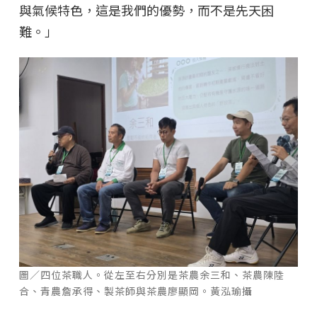
與氣候特色，這是我們的優勢，而不是先天困
難。」
圖／四位茶職人。從左至右分別是茶農余三和、茶農陳陸
合、青農詹承得、製茶師與茶農廖顯岡。黃泓瑜攝