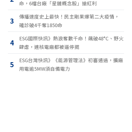
命，6檔台廠「星鏈概念股」搶紅利
傳播速度史上最快！民主剛果爆第二大疫情，
3
確診破4千奪1850命
ESG國際快訊》熱浪奪數千命！飆破48°C、野火
4
肆虐，連核電廠都被逼停擺
ESG台灣快訊》《能源管理法》初審通過，擴廠
5
用電逾5MW須自備電力