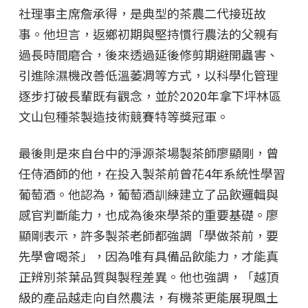
社理事主席詹承得，是典型的茶農二代接班故
事。他坦言，返鄉初期與堅持慣行農法的父親有
過長時間磨合，後來透過延後修剪期避開蟲害、
引進除濕機改善低溫萎凋等方式，以科學化管理
逐步打破長輩既有觀念，並於2020年拿下坪林區
文山包種茶製造技術競賽特等獎冠軍。
最後則是來自台中的淨源茶場製茶師廖顯剛，曾
任侍酒師的他，在投入製茶前曾花4年系統性學習
葡萄酒。他認為，葡萄酒訓練建立了品飲邏輯與
感官判斷能力，也成為後來學茶的重要基礎。廖
顯剛表示，許多製茶老師都強調「學做茶前，要
先學會喝茶」，因為唯有具備品飲能力，才能真
正辨別茶葉品質與製程差異。他也強調，「越頂
級的產品越走向自然農法，有機茶更能展現風土