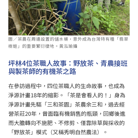
圖／茶農在周邊設置的儲水桶，意外成為台灣特有種「翡翠
樹蛙」的重要繁衍棲地。黃泓瑜攝
坪林4位茶職人故事：野放茶、青農接班
與製茶師的有機茶之路
在參訪過程中，四位茶職人的生命故事，也成為
淨源計畫18年的縮影。「茶是會看人的！」身為
淨源計畫先驅「三和茶園」茶農余三和，過去經
營茶莊20年，曾面臨有機銷售的瓶頸，回鄉後進
而大膽轉向不施肥、不修剪、僅靠除草與採收的
「野放茶」模式（又稱秀明自然農法）。