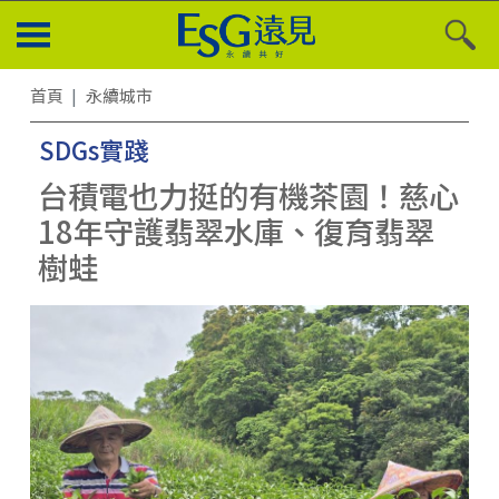
首頁
永續城市
SDGs實踐
台積電也力挺的有機茶園！慈心
18年守護翡翠水庫、復育翡翠
樹蛙