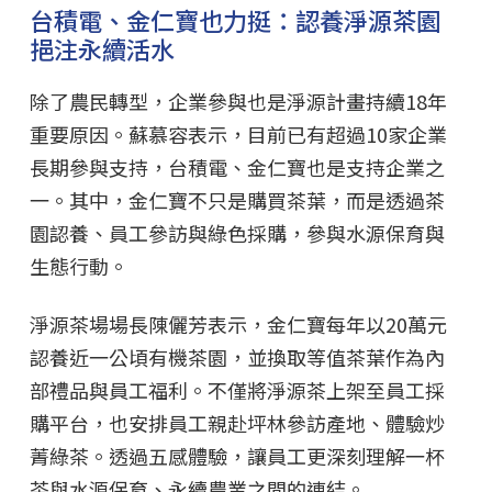
台積電、金仁寶也力挺：認養淨源茶園
挹注永續活水
除了農民轉型，企業參與也是淨源計畫持續18年
重要原因。蘇慕容表示，目前已有超過10家企業
長期參與支持，台積電、金仁寶也是支持企業之
一。其中，金仁寶不只是購買茶葉，而是透過茶
園認養、員工參訪與綠色採購，參與水源保育與
生態行動。
淨源茶場場長陳儷芳表示，金仁寶每年以20萬元
認養近一公頃有機茶園，並換取等值茶葉作為內
部禮品與員工福利。不僅將淨源茶上架至員工採
購平台，也安排員工親赴坪林參訪產地、體驗炒
菁綠茶。透過五感體驗，讓員工更深刻理解一杯
茶與水源保育、永續農業之間的連結。