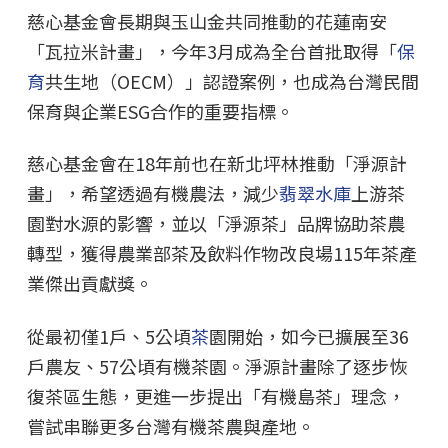
慈心基金會長期與玉山金共同推動的花蓮南安
「瓦拉米計畫」，今年3月成為全台首批取得「
保
育
共生地（OECM）」認證案例，也成為台灣民間
保育與企業ESG合作的重要指標。
慈心基金會在18年前也在新北坪林推動「淨源計
畫」，希望透過有機農法，減少
翡翠水庫
上游茶
園對水源的影響，並以「淨源茶」品牌協助茶農
轉型，獲得農業部茶及飲料作物改良場115年茶產
業傑出貢獻獎。
從最初僅1戶、5公頃
茶
園開始，如今已擴展至36
戶農友、57公頃有機茶園。淨源計畫除了逐步恢
復茶區生態，更進一步提出「有機島茶」理念，
嘗試串聯更多台灣有機茶農與產地。