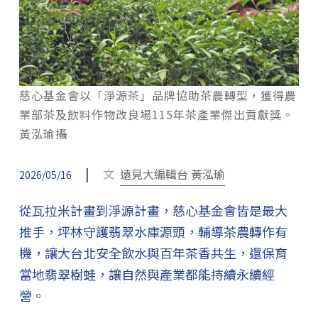
慈心基金會以「淨源茶」品牌協助茶農轉型，獲得農
業部茶及飲料作物改良場115年茶產業傑出貢獻獎。
黃泓瑜攝
|
文
遠見大編輯台 黃泓瑜
2026/05/16
從瓦拉米計畫到淨源計畫，慈心基金會皆是最大
推手，坪林守護翡翠水庫源頭，輔導茶農轉作有
機，讓大台北安全飲水與百年茶香共生，還保育
當地翡翠樹蛙，讓自然與產業都能持續永續經
營。