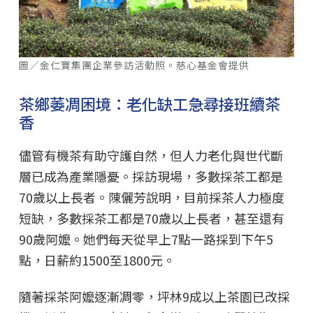
圖／金仁寶集團企業參訪活動照。慈心基金會提供
茶鄉萎凋困境：老化缺工急尋接班續茶
香
儘管有機茶有助守護自然，但人力老化與世代斷
層已成為產業隱憂。採訪現場，多數採茶工都是
70歲以上長者。陳儷芳說明，目前採茶人力極度
短缺，多數採茶工都是70歲以上長者，甚至還有
90歲阿嬤。她們每天從早上7點一路採到下午5
點，日薪約1500至1800元。
隨著採茶阿嬤逐漸凋零，坪林9成以上茶園已改採