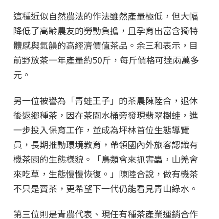
這種近似自然農法的作法雖然產量極低，但大幅
降低了高齡農友的勞動負擔，且孕育出富含獨特
體感與氣韻的高經濟價值茶品。余三和表示，目
前野放茶一年產量約50斤，每斤價格可達兩萬多
元。
另一位被譽為「青蛙王子」的茶農陳陸合，退休
後返鄉種茶，因在茶園水桶旁發現翡翠樹蛙，進
一步投入保育工作，並成為坪林首位生態導覽
員，長期推動環境教育，帶領國內外旅客認識有
機茶園的生態樣貌。「鳥類會來抓害蟲，山羌會
來吃草，生態慢慢恢復。」陳陸合說，做有機茶
不只是賣茶，更希望下一代仍能看見青山綠水。
第三位則是青農代表、現任有種茶產業運銷合作