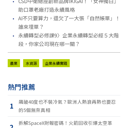
．
CSD中衛總座創新品牌IKIGAI！「女神獨白」
助口罩老廠打造永續風格
．
AI不只要算力，還欠了一大張「自然帳單」！
誰來埋單？
．
永續轉型必修課9〉企業永續轉型必經５大階
段，你家公司現在哪一關？
農業
水資源
企業永續實踐
熱門推薦
飆破40度也不裝冷氣？歐洲人熱浪再熱也要忍
1
的5個無奈真相
拆解SpaceX財報密碼！火箭回收引爆太空革
2