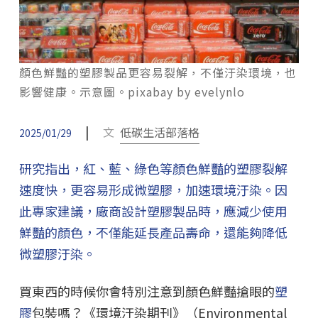
顏色鮮豔的塑膠製品更容易裂解，不僅汙染環境，也
影響健康。示意圖。pixabay by evelynlo
|
文
低碳生活部落格
2025/01/29
研究指出，紅、藍、綠色等顏色鮮豔的塑膠裂解
速度快，更容易形成微塑膠，加速環境汙染。因
此專家建議，廠商設計塑膠製品時，應減少使用
鮮豔的顏色，不僅能延長產品壽命，還能夠降低
微塑膠汙染。
買東西的時候你會特別注意到顏色鮮豔搶眼的
塑
膠
包裝嗎？《環境汙染期刊》（Environmental