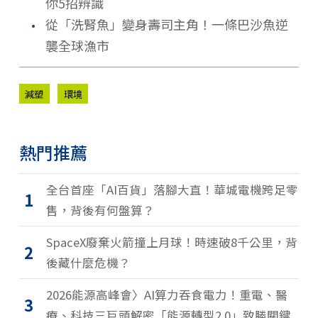
你5招辨識
．
從「洗腎魚」變身壽司主角！一條巴沙魚逆
襲全球漁市
減塑
環境
熱門推薦
全台首座「AI百貨」落腳大直！華城電機跨足零
1
售，背後有何盤算？
SpaceX廢棄火箭撞上月球！時速破8千公里，背
2
後藏什麼危機？
2026能源高峰會〉AI算力吞食電力！重電、醫
3
療、科技三巨頭解密「能源轉型2.0」致勝關鍵