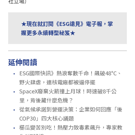
社立場）
★現在就訂閱《ESG遠見》電子報，掌
握更多永續轉型秘笈★
延伸閱讀
．
ESG國際快訊》熱浪奪數千命！飆破48°C、
野火肆虐，連核電廠都被逼停擺
．
SpaceX廢棄火箭撞上月球！時速破8千公
里，背後藏什麼危機？
．
從氣候承諾到營運決策：企業如何回應「後
COP30」四大核心議題
．
櫛瓜變苦別吃！熱壓力致毒素飆升，專家教