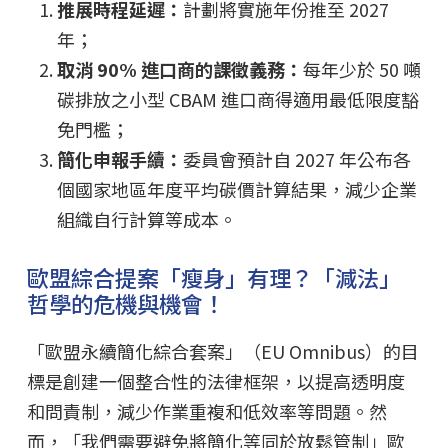
推展時程延遲：
計劃將實施年份推至 2027
年；
取消 90% 進口商的課徵義務：
每年少於 50 噸
碳排放之小型 CBAM 進口商得適用最低限度豁
免門檻；
簡化申報手續：
委員會預計自 2027 年公布各
個國家地區年度平均碳價計算結果，減少企業
組織自行計算等成本。
歐盟綜合提案「瘦身」有理？「減法」
哲學的危機與機會！
「歐盟永續簡化綜合套案」（EU Omnibus）的目
標是創建一個整合性的法律框架，以提高透明度
和問責制，減少作業重複和低效率等問題。然
而，「我們需要避免將簡化等同於放鬆管制」歐