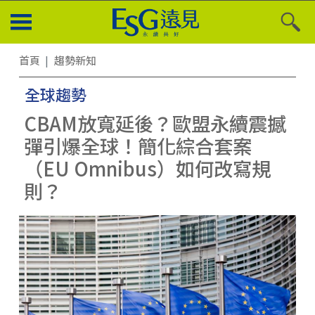
首頁
趨勢新知
全球趨勢
CBAM放寬延後？歐盟永續震撼
彈引爆全球！簡化綜合套案
（EU Omnibus）如何改寫規
則？