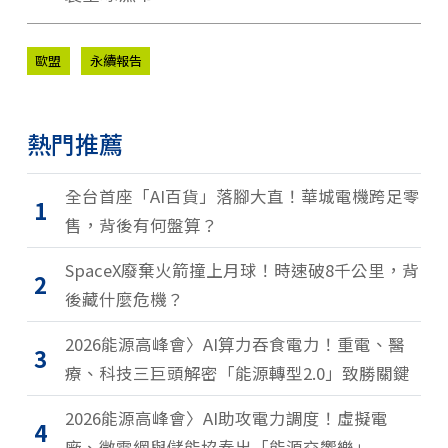
歐盟
永續報告
熱門推薦
全台首座「AI百貨」落腳大直！華城電機跨足零
1
售，背後有何盤算？
SpaceX廢棄火箭撞上月球！時速破8千公里，背
2
後藏什麼危機？
2026能源高峰會〉AI算力吞食電力！重電、醫
3
療、科技三巨頭解密「能源轉型2.0」致勝關鍵
2026能源高峰會〉AI助攻電力調度！虛擬電
4
廠、微電網與儲能協奏出「能源交響樂」