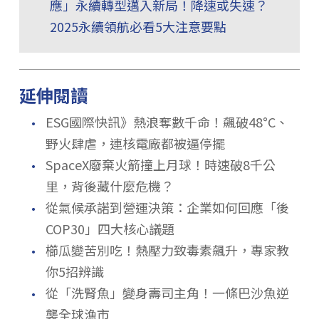
應」永續轉型邁入新局！降速或失速？
2025永續領航必看5大注意要點
延伸閱讀
．
ESG國際快訊》熱浪奪數千命！飆破48°C、
野火肆虐，連核電廠都被逼停擺
．
SpaceX廢棄火箭撞上月球！時速破8千公
里，背後藏什麼危機？
．
從氣候承諾到營運決策：企業如何回應「後
COP30」四大核心議題
．
櫛瓜變苦別吃！熱壓力致毒素飆升，專家教
你5招辨識
．
從「洗腎魚」變身壽司主角！一條巴沙魚逆
襲全球漁市