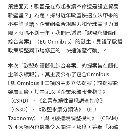
策雙面刃！歐盟是在掀起永續革命還是設立貿易
新壁壘？」為題，探討近年歐盟快速立法帶來的
不平等爭議、企業組織合規壓力和全球競爭力風
險。時隔不到一年，我們已透過「歐盟永續簡化
綜合套案」（EU Omnibus）的誕生，見證了歐盟
政策調整與市場修正的「快速減壓行動」。
本次「歐盟永續簡化綜合套案」的提案旨在簡化
企業永續報告，其主要公布了包含Omnibus
I 與 Omnibus II 二項的主要立法提案；該提案影
響層面廣，其中尤以《企業永續報告指令》
（CSRD）、《企業永續性盡職調查指令》
（CS3D）、《歐盟永續分類法》（EU
Taxonomy），與《碳邊境調整機制》（CBAM）
等 4 大項內容最為令人關注。那麼，這顆「永續