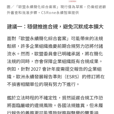
圖／「歐盟永續簡化綜合套案」現行僅為草案，仍需經過額
外審查和批准步驟。CSRone永續智庫提供
建議一：穩健推進合規，避免沉默成本擴大
面對「歐盟永續簡化綜合套案」可能帶來的法規
鬆綁，許多企業組織擔憂前期合規努力恐將付諸
流水。然而，歐盟委員會已明確承諾，將在簡化
法規的同時，亦會保障企業組織既有合規成果。
例如，針對 2027 會計年度需提交報告的企業組
織，歐洲永續發展報告準則（ESRS）的修訂將在
不損害相關單位的現有努力下進行。
鑑於立法時程的不確定性，貿然延遲合規工作恐
將面臨嚴峻的違規風險。各國法規雖異，但未履
行報告的義務更可能導致財務與聲譽的雙重損