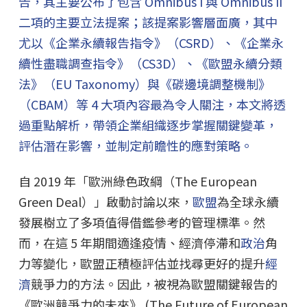
告，其主要公布了包含 Omnibus I 與 Omnibus II
二項的主要立法提案；該提案影響層面廣，其中
尤以《企業永續報告指令》（CSRD）、《企業永
續性盡職調查指令》（CS3D）、《歐盟永續分類
法》（EU Taxonomy）與《碳邊境調整機制》
（CBAM）等 4 大項內容最為令人關注，本文將透
過重點解析，帶領企業組織逐步掌握關鍵變革，
評估潛在影響，並制定前瞻性的應對策略。
自 2019 年「歐洲綠色政綱（The European
Green Deal）」啟動討論以來，
歐盟
為全球永續
發展樹立了多項值得借鑑參考的管理標準。然
而，在這 5 年期間適逢疫情、經濟停滯和
政治
角
力等變化，歐盟正積極評估並找尋更好的提升
經
濟
競爭力的方法。因此，被視為歐盟關鍵報告的
《歐洲競爭力的未來》 (The Future of European