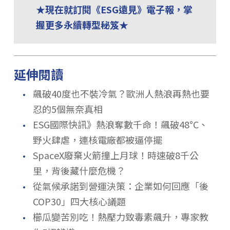
★現在就訂閱《ESG遠見》電子報，掌
握更多永續轉型秘笈★
延伸閱讀
．
飆破40度也不裝冷氣？歐洲人熱浪再熱也要
忍的5個無奈真相
．
ESG國際快訊》熱浪奪數千命！飆破48°C、
野火肆虐，連核電廠都被逼停擺
．
SpaceX廢棄火箭撞上月球！時速破8千公
里，背後藏什麼危機？
．
從氣候承諾到營運決策：企業如何回應「後
COP30」四大核心議題
．
櫛瓜變苦別吃！熱壓力致毒素飆升，專家教