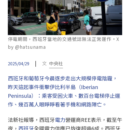
停電期間，西班牙當地的交通號誌無法正常運作。X
by @hatsunama
|
文
中央社
2025/04/29
西班牙和葡萄牙今晨逐步走出大規模停電陰霾，
昨天這起事件衝擊伊比利半島（Iberian
Peninsula）：乘客受困火車、數百台電梯停止運
作、幾百萬人眼睜睜看著手機和網路陣亡。
法新社報導，西班牙
電力
營運商REE表示，截至午
夜，
西班牙
全國電力供應已恢復超過6成。西班牙