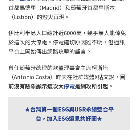
首都馬德里（Madrid）和葡萄牙首都里斯本
（Lisbon）的燈火再現。
伊比利半島人口總計近6000萬，幾乎無人能倖免
於這次的大停電。停電確切原因雖不明，但通訊
平台上開始傳出網路攻擊的謠言。
曾任葡萄牙總理的歐盟理事會主席柯斯塔
（Antonio Costa）昨天在社群媒體X貼文說，
目
前沒有跡象顯示這次大
停電
是網攻所引起。
★台灣第一個ESG與USR永續整合平
台，加入ESG遠見共好圈★