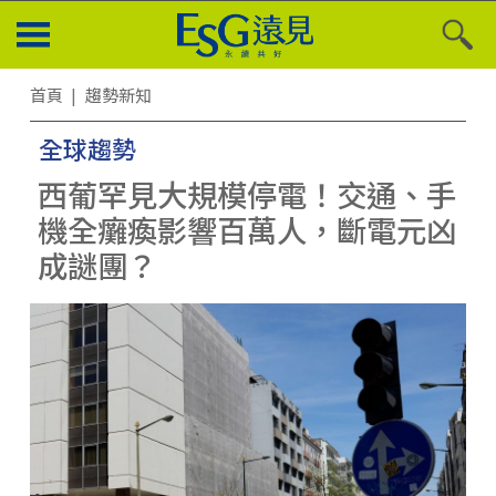
首頁
趨勢新知
全球趨勢
西葡罕見大規模停電！交通、手
機全癱瘓影響百萬人，斷電元凶
成謎團？