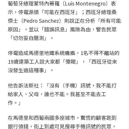
葡萄牙總理蒙特內哥羅（Luis Montenegro）表
示，停電源頭「可能在西班牙」；西班牙總理桑
傑士（Pedro Sanchez）則說正在分析「所有可能
原因」，並以「錯誤訊息」風險為由，警告民眾
「切勿妄自臆測」。
停電造成馬德里地鐵系統癱瘓，1名不得不離站的
19歲建築工人說大家都「傻眼」，「西班牙從來
沒發生過這種事」。
他告訴法新社：「沒有（手機）訊號，我不能打
給家人、父母，誰也不能。我甚至不能去工
作。」
在馬德里和西葡兩國多座城市，驚慌的顧客跑到
銀行領錢，街上到處可見搜尋手機訊號的民眾，