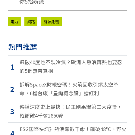
你5招辨識
電力
網路
能源危機
熱門推薦
飆破40度也不裝冷氣？歐洲人熱浪再熱也要忍
1
的5個無奈真相
拆解SpaceX財報密碼！火箭回收引爆太空革
2
命，6檔台廠「星鏈概念股」搶紅利
傳播速度史上最快！民主剛果爆第二大疫情，
3
確診破4千奪1850命
ESG國際快訊》熱浪奪數千命！飆破48°C、野火
4