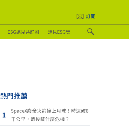
訂閱
ESG遠見共好圈
遠見ESG獎
熱門推薦
SpaceX廢棄火箭撞上月球！時速破8
1
千公里，背後藏什麼危機？