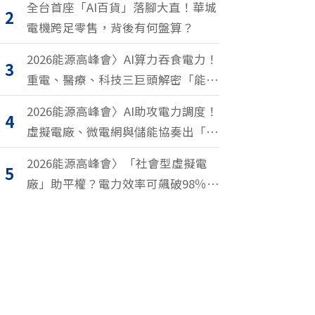
全台首座「AI百貨」落腳大直！華城
2
電機跨足零售，背後有何盤算？
2026能源高峰會〉AI算力吞食電力！
3
重電、醫療、科技三巨頭解密「能源
轉型2.0」致勝關鍵
2026能源高峰會〉AI助攻電力調度！
4
虛擬電廠、微電網與儲能協奏出「能
源交響樂」
2026能源高峰會〉「社會型虛擬電
5
廠」助平權？電力效率可飆破98％？
尤努斯、東元端能源升級解方