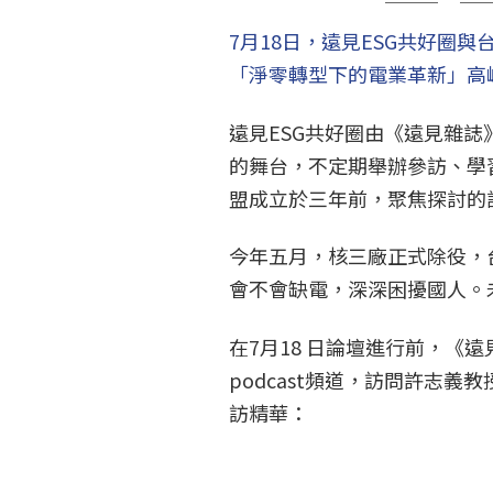
7月18日，遠見ESG共好圈
「淨零轉型下的電業革新」高
遠見ESG共好圈由《遠見雜
的舞台，不定期舉辦參訪、學
盟成立於三年前，聚焦探討的
今年五月，核三廠正式除役，
會不會缺電，深深困擾國人。
在7月18 日論壇進行前，《遠
podcast頻道，訪問許志
訪精華：