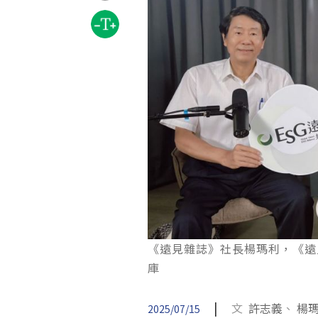
《遠見雜誌》社長楊瑪利，《遠見o
庫
|
文
許志義
、
楊
2025/07/15