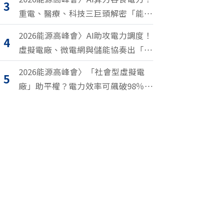
3
重電、醫療、科技三巨頭解密「能源
轉型2.0」致勝關鍵
2026能源高峰會〉AI助攻電力調度！
4
虛擬電廠、微電網與儲能協奏出「能
源交響樂」
2026能源高峰會〉「社會型虛擬電
5
廠」助平權？電力效率可飆破98％？
尤努斯、東元端能源升級解方