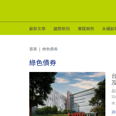
最新文章
趨勢新知
實踐案例
永續創
首頁
綠色債券
綠色債券
晶
司
本
20