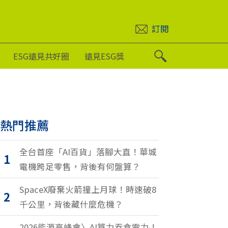
訂閱
ESG遠見共好圈
遠見ESG獎
熱門推薦
全台首座「AI百貨」落腳大直！華城
1
電機跨足零售，背後有何盤算？
SpaceX廢棄火箭撞上月球！時速破8
2
千公里，背後藏什麼危機？
2026能源高峰會〉AI算力吞食電力！