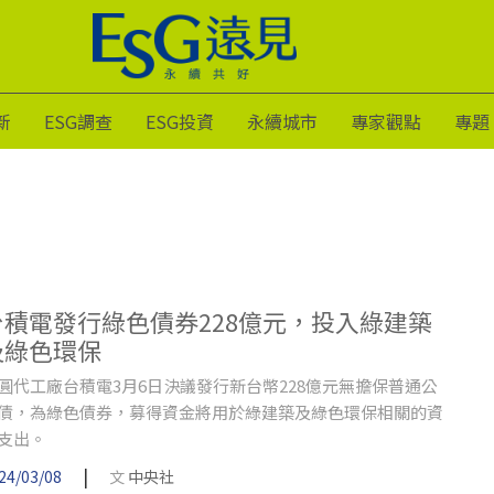
新
ESG調查
ESG投資
永續城市
專家觀點
專題
台積電發行綠色債券228億元，投入綠建築
及綠色環保
圓代工廠台積電3月6日決議發行新台幣228億元無擔保普通公
債，為綠色債券，募得資金將用於綠建築及綠色環保相關的資
支出。
|
24/03/08
文
中央社