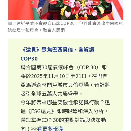
圖／習近平雖不會親自出席COP30，但可能會派出中國國務
院總理李強與會。取自人民網
《遠見》聚焦巴西貝倫・全解讀
COP30
聯合國第30屆氣候峰會（COP 30）即
將於2025年11月10日至21日，在巴西
亞馬遜森林門戶城市貝倫登場，預計將
吸引全球五萬人共襄盛舉。
今年將帶來哪些突破性承諾與行動？透
過《ESG遠見》即時報導和深入分析，
帶您掌握COP 30的重點討論與決策動
向！>>
看更多報導