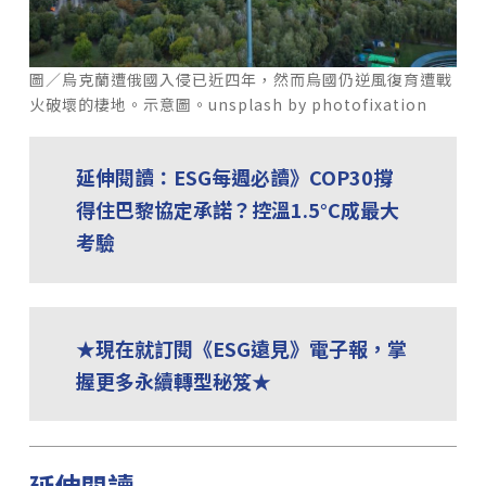
圖／烏克蘭遭俄國入侵已近四年，然而烏國仍逆風復育遭戰
火破壞的棲地。示意圖。unsplash by photofixation
延伸閱讀：ESG每週必讀》COP30撐
得住巴黎協定承諾？控溫1.5°C成最大
考驗
★現在就訂閱《ESG遠見》電子報，掌
握更多永續轉型秘笈★
延伸閱讀