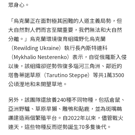
眾身心。
「烏克蘭正在面對極其困難的人道主義局勢，但
大自然對人們而言至關重要，我們無法和大自然
分離。」烏克蘭環境復育組織野化烏克蘭
（Rewilding Ukraine）執行長內斯特連科
（Mykhalio Nesterenko）表示，自從俄羅斯入侵
以後，該組織卻逆勢恢復多瑙河三角洲、鄰近的
塔魯蒂諾草原（Tarutino Steppe）等共1萬3500
公頃溼地和未開墾草地。
另外，該團隊還放養240種不同物種，包括倉鼠、
亞洲野驢、草原旱獺、雕鴞和黇鹿，並為斑嘴鵜
鶘建造兩個繁殖平台。自2022年以來，儘管戰火
連天，這些物種反而逆勢誕生70多隻後代。