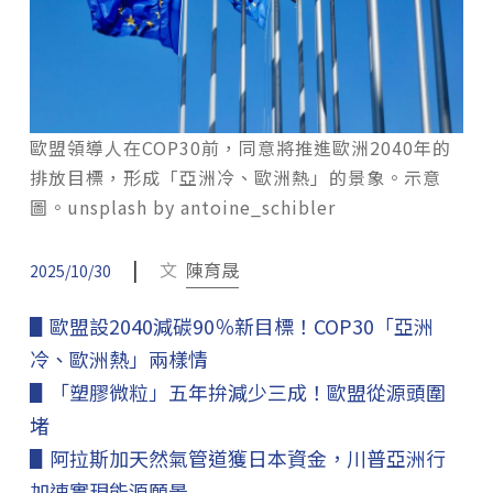
歐盟領導人在COP30前，同意將推進歐洲2040年的
排放目標，形成「亞洲冷、歐洲熱」的景象。示意
圖。unsplash by antoine_schibler
|
文
陳育晟
2025/10/30
▋歐盟設2040減碳90％新目標！COP30「亞洲
冷、歐洲熱」兩樣情
▋「塑膠微粒」五年拚減少三成！歐盟從源頭圍
堵
▋阿拉斯加天然氣管道獲日本資金，川普亞洲行
加速實現能源願景