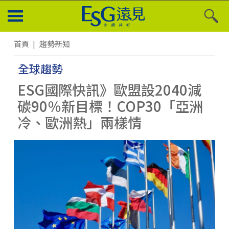
首頁
趨勢新知
全球趨勢
ESG國際快訊》歐盟設2040減
碳90％新目標！COP30「亞洲
冷、歐洲熱」兩樣情