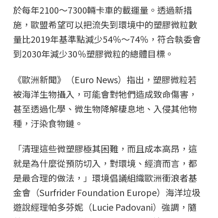
於每年2100～7300輛卡車的載運量。透過新措
施，歐盟希望可以把流失到環境中的塑膠微粒數
量比2019年基準點減少54％～74％，符合執委會
到2030年減少30％塑膠微粒的總體目標。
《歐洲新聞》（Euro News）指出，塑膠微粒若
被海洋生物攝入，可能會對牠們造成致命傷害，
甚至透過化學、微生物降解棲息地、入侵其他物
種，汙染食物鏈。
「清理這些微塑膠極其困難，而且成本高昂，這
就是為什麼從預防切入，對環境、經濟而言，都
是最合理的做法，」環境倡議組織歐洲衝浪者基
金會（Surfrider Foundation Europe）海洋垃圾
遊說經理帕多芬妮（Lucie Padovani）強調，隨