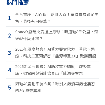
熱門推薦
全台首座「AI百貨」落腳大直！華城電機跨足零
1
售，背後有何盤算？
SpaceX廢棄火箭撞上月球！時速破8千公里，背
2
後藏什麼危機？
2026能源高峰會〉AI算力吞食電力！重電、醫
3
療、科技三巨頭解密「能源轉型2.0」致勝關鍵
2026能源高峰會〉AI助攻電力調度！虛擬電
4
廠、微電網與儲能協奏出「能源交響樂」
飆破40度也不裝冷氣？歐洲人熱浪再熱也要忍
5
的5個無奈真相