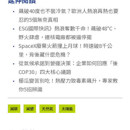
．
飆破40度也不裝冷氣？歐洲人熱浪再熱也要
忍的5個無奈真相
．
ESG國際快訊》熱浪奪數千命！飆破48°C、
野火肆虐，連核電廠都被逼停擺
．
SpaceX廢棄火箭撞上月球！時速破8千公
里，背後藏什麼危機？
．
從氣候承諾到營運決策：企業如何回應「後
COP30」四大核心議題
．
櫛瓜變苦別吃！熱壓力致毒素飆升，專家教
你5招辨識
減碳
減塑
天然氣
太陽能