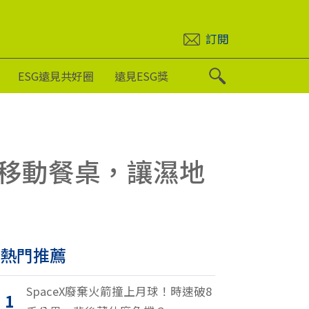
訂閱
ESG遠見共好圈
遠見ESG獎
移動餐桌，讓濕地
熱門推薦
SpaceX廢棄火箭撞上月球！時速破8
1