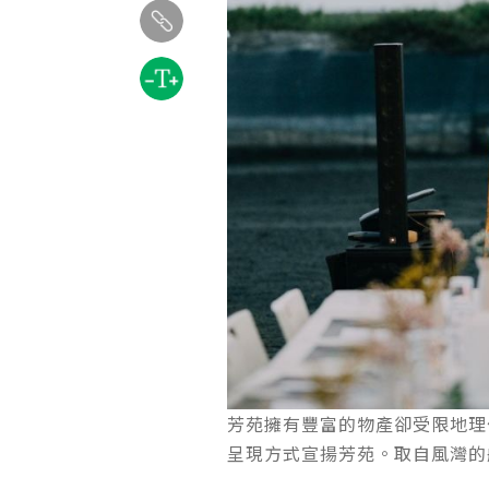
芳苑擁有豐富的物產卻受限地理
呈現方式宣揚芳苑。取自風灣的