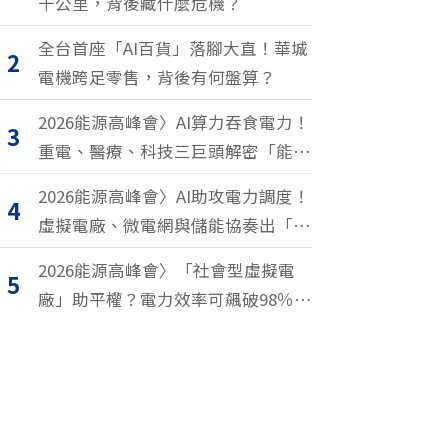
千公里，背後藏什麼危機？
全台首座「AI百貨」落腳大直！華城
2
電機跨足零售，背後有何盤算？
2026能源高峰會〉AI算力吞食電力！
3
重電、醫療、科技三巨頭解密「能源
轉型2.0」致勝關鍵
2026能源高峰會〉AI助攻電力調度！
4
虛擬電廠、微電網與儲能協奏出「能
源交響樂」
2026能源高峰會〉「社會型虛擬電
5
廠」助平權？電力效率可飆破98％？
尤努斯、東元端能源升級解方