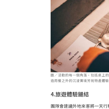
圖／活動的每一個角落，包括桌上
造用餐之外的沉浸實境芳苑物產體驗
4.旅遊體驗鏈結
團隊會建議外地來客將一天行