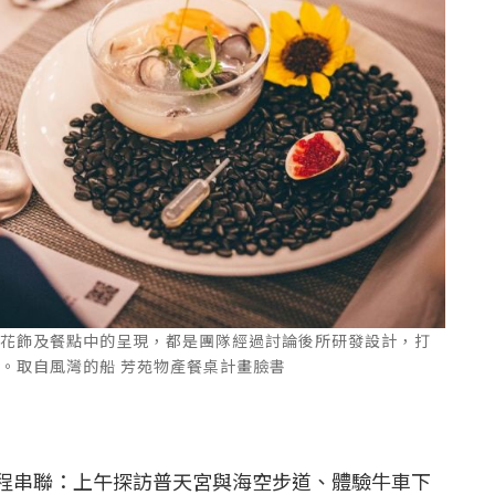
的花飾及餐點中的呈現，都是團隊經過討論後所研發設計，打
。取自風灣的船 芳苑物產餐桌計畫臉書
程串聯：上午探訪普天宮與海空步道、體驗牛車下