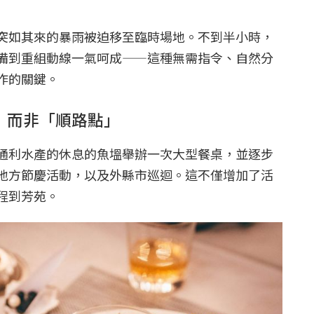
突如其來的暴雨被迫移至臨時場地。不到半小時，
備到重組動線一氣呵成——這種無需指令、自然分
作的關鍵。
」而非「順路點」
通利水產的休息的魚塭舉辦一次大型餐桌，並逐步
地方節慶活動，以及外縣市巡迴。這不僅增加了活
程到芳苑。