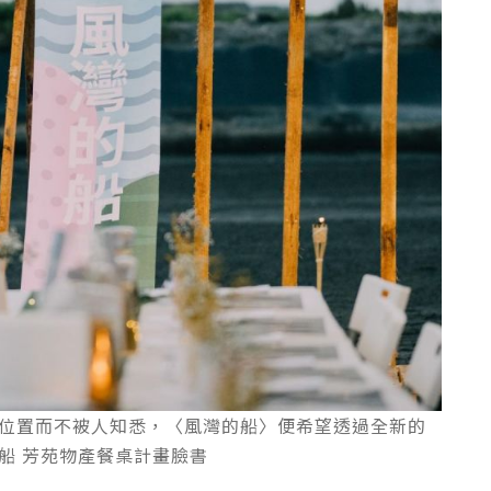
位置而不被人知悉，〈風灣的船〉便希望透過全新的
船 芳苑物產餐桌計畫臉書