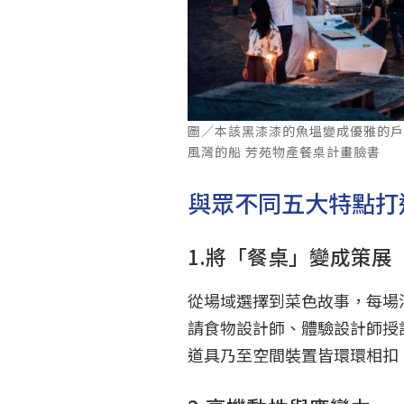
圖／本該黑漆漆的魚塭變成優雅的
風灣的船 芳苑物產餐桌計畫臉書
與眾不同五大特點打
1.將「餐桌」變成策展
從場域選擇到菜色故事，每場
請食物設計師、體驗設計師授
道具乃至空間裝置皆環環相扣