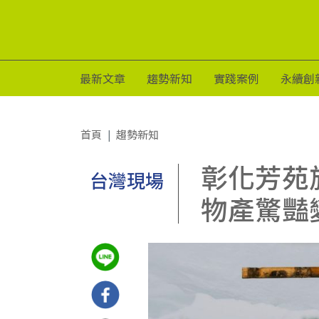
最新文章
趨勢新知
實踐案例
永續創
首頁
趨勢新知
彰化芳苑
台灣現場
物產驚豔