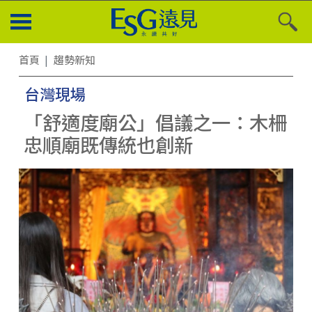
首頁
趨勢新知
台灣現場
「舒適度廟公」倡議之一：木柵
忠順廟既傳統也創新