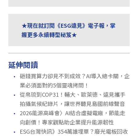
★現在就訂閱《ESG遠見》電子報，掌
握更多永續轉型秘笈★
延伸閱讀
．
砸錢買算力卻見不到成效？AI導入總卡關，企
業必須面對的5個靈魂拷問！
．
從帛琉到COP31！輔大、歐萊德、遠見攜手
拍攝氣候紀錄片，讓世界聽見島國前線聲音
．
2026能源高峰會〉AI結合虛擬電廠，節能走
向創價！專家觀點助企業提升能源韌性
．
ESG台灣快訊》354萬誰埋單？廢光電板回收