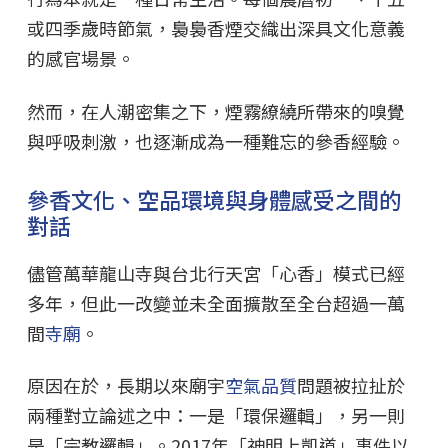
或四季歲時節氣，裊裊香煙交織出深具文化意義
的感官場景。
然而，在人潮密集之下，煙霧繚繞所帶來的嗅覺
與呼吸刺激，也逐漸成為一種難忘的參香經驗。
參香文化、空品環境與身體感受之間的
對話
儘管萬華龍山寺與台北行天宮「心香」模式已經
多年，但此一改變並未全面擴散至全台超過一萬
間
寺廟
。
原因在於，長期以來廟宇
空氣品質
問題被拉扯於
兩種對立論述之中：一是「環保邏輯」，另一則
是「宗教邏輯」。2017年「神明上凱道」事件以