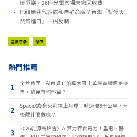
爆爭議，26座光電案場未繳回收費
．
巴紐斷我代表處卻自掐命脈？台灣「暫停天
然氣進口」一招反制
空氣汙染
環保
熱門推薦
全台首座「AI百貨」落腳大直！華城電機跨足零
1
售，背後有何盤算？
SpaceX廢棄火箭撞上月球！時速破8千公里，背
2
後藏什麼危機？
2026能源高峰會〉AI算力吞食電力！重電、醫
3
療、科技三巨頭解密「能源轉型2.0」致勝關鍵