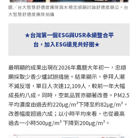
圖／台大智慧舒適度團隊與木柵忠順廟討論舒適度廟公。台
大智慧舒適度團隊拍攝
★台灣第一個ESG與USR永續整合平
台，加入ESG遠見共好圈★
最明顯的成果出現在2026年農曆大年初一，忠順
廟採取少香少爐試辦措施。結果顯示，參拜人潮
不減反增，單日人次達12,109人，較前一年大幅
成長約八成。同時，空氣品質亦顯著改善。PM2.5
平均濃度由過去約220μg/m³下降至約82μg/m³，
改善幅度超過六成；以小時平均來看，也從最高
過去一小時500μg/m³ 下降到200μg/m³。