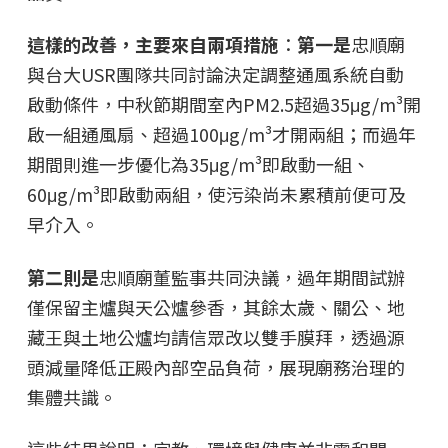
這樣的改善，主要來自兩項措施
：
第一是
忠順廟
與台大USR團隊共同討論決定調整通風系統自動
啟動條件，中秋節期間室內PM2.5超過35μg/m³開
啟一組通風扇、超過100μg/m³才開兩組；而過年
期間則進一步優化為35μg/m³即啟動一組、
60μg/m³即啟動兩組，使污染尚未累積前便可及
早介入。
第二則是
忠順廟董監事共同決議，過年期間試辦
僅保留主爐與天公爐參香，其餘太歲、關公、地
藏王與土地公爐均請信眾改以雙手膜拜，透過源
頭減量降低正殿內部空品負荷，展現廟務治理的
集體共識。