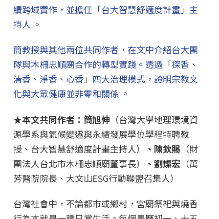
續跨域實作，並擔任「台大智慧舒適度計畫」主
持人 。
簡教授與其他兩位共同作者，在文中介紹台大團
隊與木柵忠順廟合作的轉型實踐。透過「探香、
清香、淨香、心香」四大治理模式，證明宗教文
化與大眾健康並非零和關係 。
★本文共同作者：簡旭伸
（台灣大學地理環境資
源學系與氣候變遷與永續發展學位學程特聘教
授、台大智慧舒適度計畫主持人）
、陳欽賜
（財
團法人台北市木柵忠順廟董事長）
、劉燦宏
（萬
芳醫院院長、大文山ESG行動聯盟召集人）
台灣社會中，不論都市或鄉村，宮廟祭祀與燒香
行為本就是一種日常生活。每個農曆初一、十五