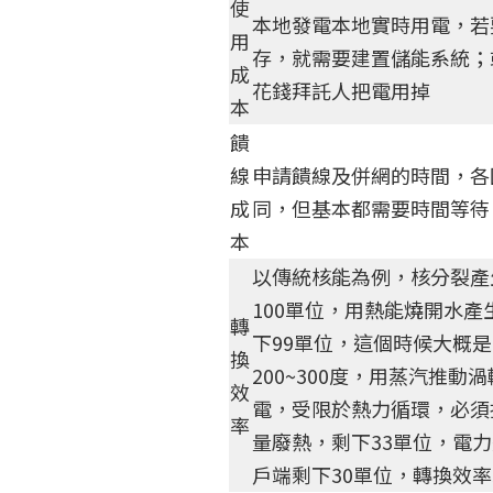
使
本地發電本地實時用電，若
用
存，就需要建置儲能系統；
成
花錢拜託人把電用掉
本
饋
線
申請饋線及併網的時間，各
成
同，但基本都需要時間等待
本
以傳統核能為例，核分裂產
100單位，用熱能燒開水產
轉
下99單位，這個時候大概是
換
200~300度，用蒸汽推動
效
電，受限於熱力循環，必須
率
量廢熱，剩下33單位，電
戶端剩下30單位，轉換效率