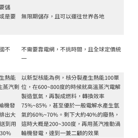
要儲
或是要
無限期儲存，且可以運往世界各地
國不
不需要靠電網，不挑時間，且全球定價統
一
生熱能
以新型核能為例，核分裂產生熱能100單
生蒸汽剩
位，在600~800度的時候就高溫蒸汽電解
製造氫氣，再製成燃料，轉換效率
渦輪機發
75%~85%，甚至優於一般電解水產生氫
排出大
氣的60%~70%。剩下大約40%的廢熱，
力送到用
這時大概是200~300度，再用蒸汽推動渦
30%
輪機發電，達到一兼二顧的效果