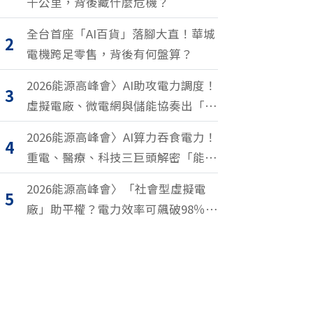
千公里，背後藏什麼危機？
全台首座「AI百貨」落腳大直！華城
2
電機跨足零售，背後有何盤算？
2026能源高峰會〉AI助攻電力調度！
3
虛擬電廠、微電網與儲能協奏出「能
源交響樂」
2026能源高峰會〉AI算力吞食電力！
4
重電、醫療、科技三巨頭解密「能源
轉型2.0」致勝關鍵
2026能源高峰會〉「社會型虛擬電
5
廠」助平權？電力效率可飆破98％？
尤努斯、東元端能源升級解方