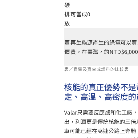
碳
排
可當成0
放
賣
再生能源產生的綠電可以賣
價
貴，在臺灣，約NTD$6,000
表／賣電及賣合成燃料的比較表
核能的真正優勢不是
定、高溫、高密度的
Valar只需要反應爐和化工
出，利潤更是傳統核能的三倍以
車可能已經在高速公路上奔馳