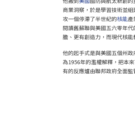
他搬到
美國
國防與航太新創的
商業洞察，於是學習技術並組
攻一個停滯了半世紀的
核能
產
閱讀舊蘇聯與美國五六零年代
膽、更有創造力，而現代核能
他的起手式是與美國五個州政府
為1956年的濫權解釋，把本
有的反應爐由聯邦政府全面監