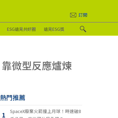
訂閱
ESG遠見共好圈
遠見ESG獎
，靠微型反應爐煉
熱門推薦
SpaceX廢棄火箭撞上月球！時速破8
1