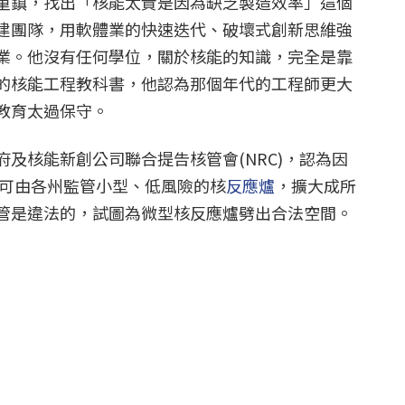
重鎮，找出「核能太貴是因為缺乏製造效率」這個
建團隊，用軟體業的快速迭代、破壞式創新思維強
業。他沒有任何學位，關於核能的知識，完全是靠
的核能工程教科書，他認為那個年代的工程師更大
教育太過保守。
及核能新創公司聯合提告核管會(NRC)，認為因
來可由各州監管小型、低風險的核
反應爐
，擴大成所
管是違法的，試圖為微型核反應爐劈出合法空間。