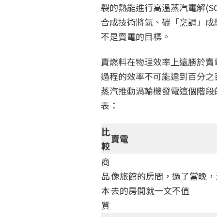
裂的熱能進行高溫蒸汽電解(S
合成技術將氫、碳「烹調」成綠
不是賣電的目標。
賣燃料在物理效率上遠勝於賣
過程的效率不可能達到百分之
蒸汽推動渦輪機發電這個階段
表：
比
賣電
較
商
品
像旅館的房間，過了當晚，
本
去的房間就一文不值
質