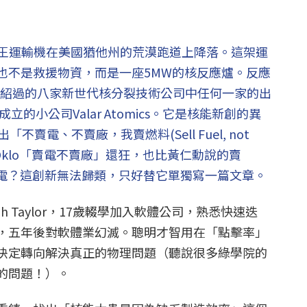
霸王運輸機在美國猶他州的荒漠跑道上降落。這架運
也不是救援物資，而是一座5MW的核反應爐。反應
前面介紹過的八家新世代核分裂技術公司中任何一家的出
立的小公司Valar Atomics。它是核能新創的異
賣電、不賣廠，我賣燃料(Sell Fuel, not
，比Oklo「賣電不賣廠」還狂，也比黃仁勳說的賣
賣電？這創新無法歸類，只好替它單獨寫一篇文章。
iah Taylor，17歲輟學加入軟體公司，熟悉快速迭
，五年後對軟體業幻滅。聰明才智用在「點擊率」
決定轉向解決真正的物理問題（聽說很多綠學院的
的問題！）。