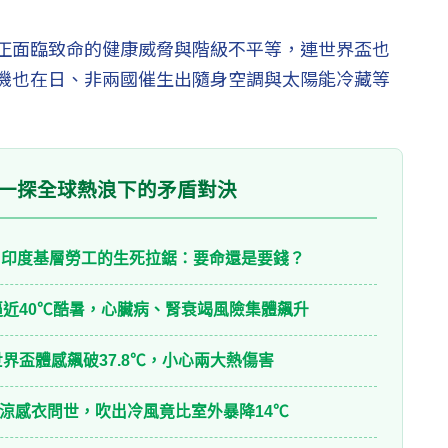
正面臨致命的健康威脅與階級不平等，連世界盃也
機也在日、非兩國催生出隨身空調與太陽能冷藏等
：一探全球熱浪下的矛盾對決
！印度基層勞工的生死拉鋸：要命還是要錢？
逼近40℃酷暑，心臟病、腎衰竭風險集體飆升
世界盃體感飆破37.8℃，小心兩大熱傷害
涼感衣問世，吹出冷風竟比室外暴降14℃