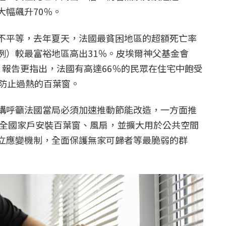
大幅飆升70％。
不平等，去年夏天，法國最貧困地區的超額死亡率
例）較最富裕地區高出31％。皮埃爾神父基金會
dation）報告更指出，法國有高達66％的民眾在住宅中飽受
效防止過熱的百葉窗。
構呼籲法國當局必須加速推動節能改造，一方面推
前為全國家戶安裝百葉窗、風扇，並擴大用於公共空間
立應變機制，全面保護無家可歸者等最脆弱的群