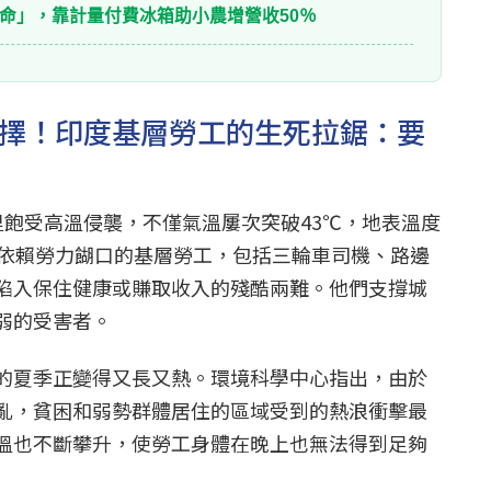
命」，靠計量付費冰箱助小農增營收50％
抉擇！印度基層勞工的生死拉鋸：要
里飽受高溫侵襲，不僅氣溫屢次突破43℃，地表溫度
萬依賴勞力餬口的基層勞工，包括三輪車司機、路邊
陷入保住健康或賺取收入的殘酷兩難。他們支撐城
弱的受害者。
的夏季正變得又長又熱。環境科學中心指出，由於
亂，貧困和弱勢群體居住的區域受到的熱浪衝擊最
溫也不斷攀升，使勞工身體在晚上也無法得到足夠