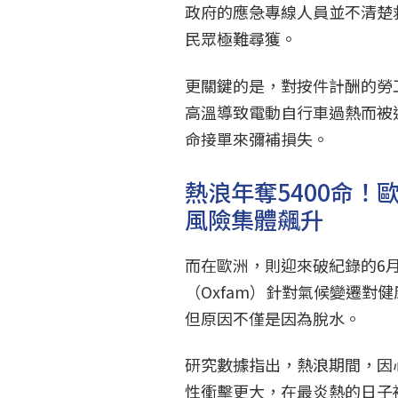
政府的應急專線人員並不清楚
民眾極難尋獲。
更關鍵的是，對按件計酬的勞
高溫導致電動自行車過熱而被
命接單來彌補損失。
熱浪年奪5400命！
風險集體飆升
而在歐洲，則迎來破紀錄的6
（Oxfam）針對氣候變遷對
但原因不僅是因為脫水。
研究數據指出，熱浪期間，因
性衝擊更大，在最炎熱的日子