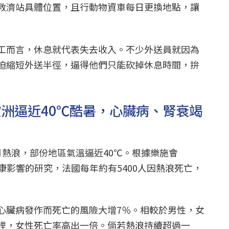
救濟站具體位置，且行動物資車每日更換地點，讓
工而言，休息就代表失去收入。不少外送員就因為
迫縮短外送半徑，逼得他們只能砍掉休息時間，拚
歐洲逼近40℃酷暑，心臟病、腎衰竭
月熱浪，部份地區氣溫逼近40℃。根據樂施會
健康影響的研究，法國每年約有5400人因熱浪死亡，
心臟病發作而死亡的風險大增7％。相較於男性，女
裡，女性死亡率高出一倍。倘若熱浪持續超過一