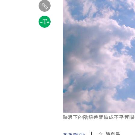
熱浪下的階級差距造成不平等問題。示意
|
文
陳育晟
2026/06/25