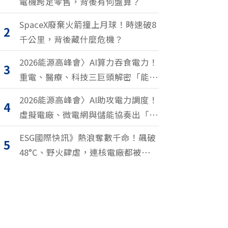
電機跨足零售，背後有何盤算？
SpaceX廢棄火箭撞上月球！時速破8
2
千公里，背後藏什麼危機？
2026能源高峰會〉AI算力吞食電力！
3
重電、醫療、科技三巨頭解密「能源
轉型2.0」致勝關鍵
2026能源高峰會〉AI助攻電力調度！
4
虛擬電廠、微電網與儲能協奏出「能
源交響樂」
ESG國際快訊》熱浪奪數千命！飆破
5
48°C、野火肆虐，連核電廠都被逼停
擺