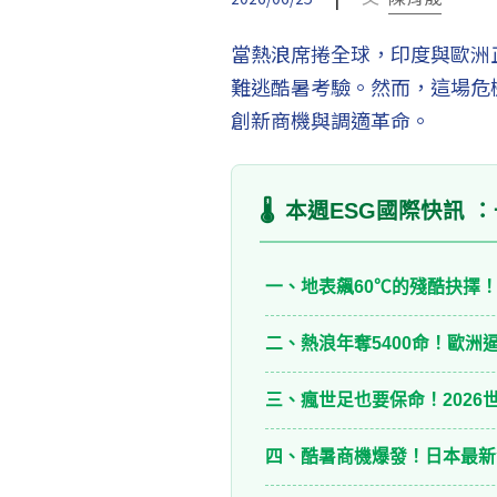
當熱浪席捲全球，印度與歐洲
難逃酷暑考驗。然而，這場危
創新商機與調適革命。
🌡️
本週ESG國際快訊 
一、地表飆60℃的殘酷抉擇
二、熱浪年奪5400命！歐洲
三、瘋世足也要保命！2026
四、酷暑商機爆發！日本最新