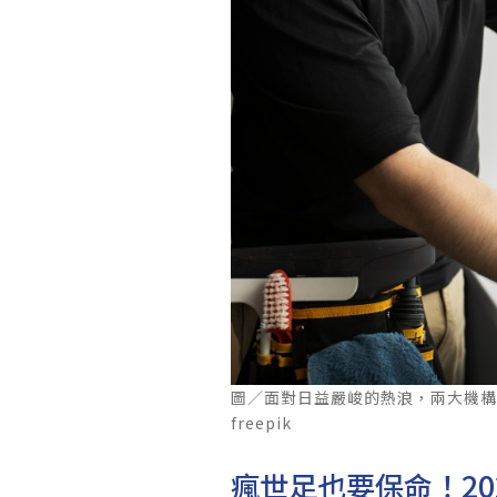
圖／面對日益嚴峻的熱浪，兩大機
freepik
瘋世足也要保命！20