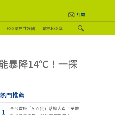
訂閱
ESG遠見共好圈
遠見ESG獎
能暴降14℃！一探
熱門推薦
全台首座「AI百貨」落腳大直！華城
1