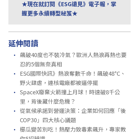
★現在就訂閱《ESG遠見》電子報，掌
握更多永續轉型秘笈★
延伸閱讀
．
飆破40度也不裝冷氣？歐洲人熱浪再熱也要
忍的5個無奈真相
．
ESG國際快訊》熱浪奪數千命！飆破48°C、
野火肆虐，連核電廠都被逼停擺
．
SpaceX廢棄火箭撞上月球！時速破8千公
里，背後藏什麼危機？
．
從氣候承諾到營運決策：企業如何回應「後
COP30」四大核心議題
．
櫛瓜變苦別吃！熱壓力致毒素飆升，專家教
你5招辨識