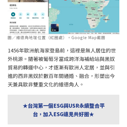
圖／維德角地理位置（紅圈處）。Google Map截圖
1456年歐洲航海家登島前，這裡是無人居住的世
外桃源。隨著被葡萄牙當成跨洋海補給站與黑奴
貿易的轉運中心，才逐漸有歐洲人定居，並與引
進的西非黑奴於數百年間通婚、融合，形塑出今
天兼具歐非雙重文化的維德角人。
★台灣第一個ESG與USR永續整合平
台，加入ESG遠見共好圈★