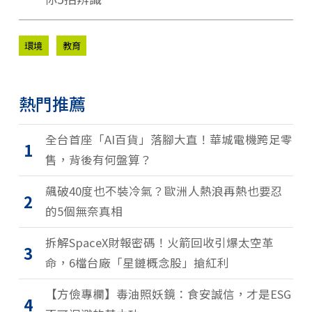
環境
教育
熱門推薦
全台首座「AI百貨」落腳大直！華城電機跨足零
1
售，背後有何盤算？
飆破40度也不裝冷氣？歐洲人熱浪再熱也要忍
2
的5個無奈真相
拆解SpaceX財報密碼！火箭回收引爆太空革
3
命，6檔台廠「星鏈概念股」搶紅利
【方儉專欄】毒油照妖鏡：食安誠信，才是ESG
4