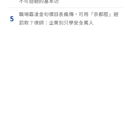
不可迴避的基本功
職場霸凌金句價目表瘋傳，可用「京都腔」避
5
罰款？律師：企業別只學安全罵人