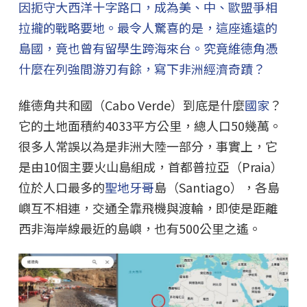
因扼守大西洋十字路口，成為美、中、歐盟爭相
拉攏的戰略要地。最令人驚喜的是，這座遙遠的
島國，竟也曾有留學生跨海來台。究竟維德角憑
什麼在列強間游刃有餘，寫下非洲經濟奇蹟？
維德角共和國（Cabo Verde）到底是什麼
國家
？
它的土地面積約4033平方公里，總人口50幾萬。
很多人常誤以為是非洲大陸一部分，事實上，它
是由10個主要火山島組成，首都普拉亞（Praia）
位於人口最多的
聖地牙哥
島（Santiago），各島
嶼互不相連，交通全靠飛機與渡輪，即使是距離
西非海岸線最近的島嶼，也有500公里之遙。