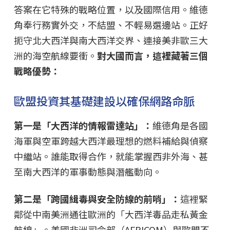
答案在它特殊的戰略位置，以及國際信用。維德
角奉行務實外交，不結盟、不輕易選邊站。正好
扼守北大西洋與南大西洋交界、連接美非歐三大
洲的海空航線要衝。
對大國而言，這裡藏著三個
戰略優勢：
歐盟投資其基礎建設以確保網路命脈
第一是「大西洋的情報雷達站」：
維德角是各國
海軍與空軍跨越大西洋最理想的燃料補給與偵察
中繼站。誰能取得合作，就能掌握西非外海、甚
至南大西洋的軍事動態與潛艦動向。
第二是「跨國緝毒與安全防線的前哨」：
這裡緊
鄰從中南美洲通往歐洲的「大西洋毒品走私黃金
航線」。美國非洲司令部（AFRICOM）與歐盟不