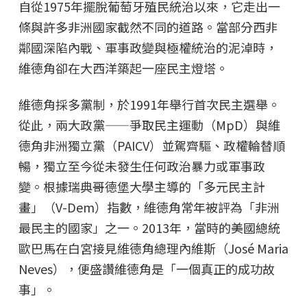
自從1975年擺脫葡萄牙殖民統治以來，它走出一
條與許多非洲國家截然不同的道路。當部分西非
鄰國深陷內戰、軍事政變與極權統治的泥淖時，
維德角卻在大西洋築起一座民主燈塔。
維德角採多黨制，於1991年舉行首次民主選舉。
從此，兩大政黨——爭取民主運動（MpD）與維
德角非洲獨立黨（PAICV）並駕齊驅、政權輪替順
暢，獨立至今從未發生任何政治暴力或軍事政
變。根據瑞典哥德堡大學主導的「多元民主計
畫」（V-Dem）指數，維德角常年被評為「非洲
最民主的國家」之一。2013年，當時的美國總統
歐巴馬在白宮接見維德角總理內維斯（José Maria
Neves），便盛讚維德角是「一個真正的成功故
事」。