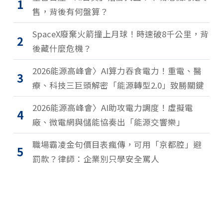
1
售，背後有何盤算？
SpaceX廢棄火箭撞上月球！時速破8千公里，背
2
後藏什麼危機？
2026能源高峰會〉AI算力吞食電力！重電、醫
3
療、科技三巨頭解密「能源轉型2.0」致勝關鍵
2026能源高峰會〉AI助攻電力調度！虛擬電
4
廠、微電網與儲能協奏出「能源交響樂」
職場霸凌金句價目表瘋傳，可用「京都腔」避
5
罰款？律師：企業別只學安全罵人