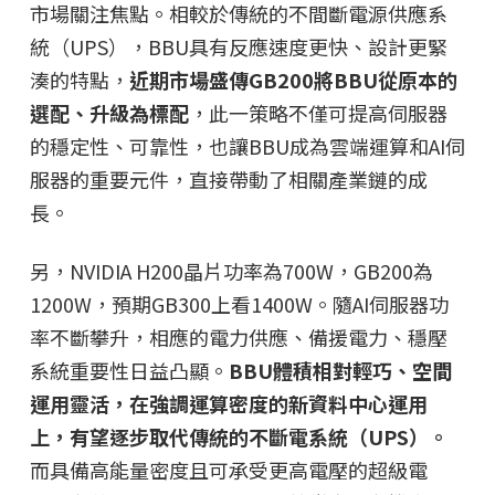
市場關注焦點。相較於傳統的不間斷電源供應系
統（UPS），BBU具有反應速度更快、設計更緊
湊的特點，
近期市場盛傳GB200將BBU從原本的
選配、升級為標配
，此一策略不僅可提高伺服器
的穩定性、可靠性，也讓BBU成為雲端運算和AI伺
服器的重要元件，直接帶動了相關產業鏈的成
長。
另，NVIDIA H200晶片功率為700W，GB200為
1200W，預期GB300上看1400W。隨AI伺服器功
率不斷攀升，相應的電力供應、備援電力、穩壓
系統重要性日益凸顯。
BBU體積相對輕巧、空間
運用靈活，在強調運算密度的新資料中心運用
上，有望逐步取代傳統的不斷電系統（UPS）。
而具備高能量密度且可承受更高電壓的超級電