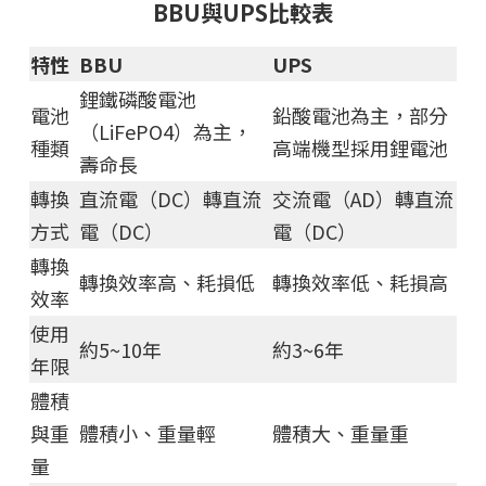
BBU與UPS比較表
特性
BBU
UPS
鋰鐵磷酸電池
電池
鉛酸電池為主，部分
（LiFePO4）為主，
種類
高端機型採用鋰電池
壽命長
轉換
直流電（DC）轉直流
交流電（AD）轉直流
方式
電（DC）
電（DC）
轉換
轉換效率高、耗損低
轉換效率低、耗損高
效率
使用
約5~10年
約3~6年
年限
體積
與重
體積小、重量輕
體積大、重量重
量