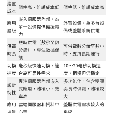
建置
價格高、維護成本低
價格低、維護成本高
成本
嵌入伺服器內部，為
應用
外置設備，為多台設
單一設備提供備援電
層級
備或整體系統供電
力
短時供電（數秒至數
供電
可供電數分鐘至數小
分鐘），專注數據保
時長
時，支持長期運行
護
切換
毫秒級快速切換，適
10～20毫秒切換速
速度
合高可靠性需求
度，稍慢但仍穩定
專注伺服器內部嵌入
多功能化，包含穩壓
設計
式應用，體積小、效
與長時供電，體積較
特性
率高
大
應用
雲端伺服器和資料中
整體供電需求較大的
場景
心等
系統