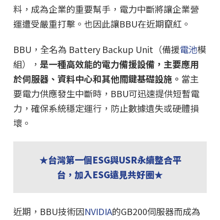
料，成為企業的重要幫手，電力中斷將讓企業營
運遭受嚴重打擊。也因此讓BBU在近期竄紅。
BBU，全名為 Battery Backup Unit（備援
電池
模
組），
是一種高效能的電力備援設備，主要應用
於伺服器、資料中心和其他關鍵基礎設施。
當主
要電力供應發生中斷時，BBU可迅速提供短暫電
力，確保系統穩定運行，防止數據遺失或硬體損
壞。
★台灣第一個ESG與USR永續整合平
台，加入ESG遠見共好圈★
近期，BBU技術因
NVIDIA
的GB200伺服器而成為