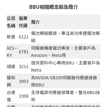
BBU相關概念股及簡介
公司
股票
簡介
名稱
代碼
電池模組龍頭，專注高功率鋰電池模
新普
6121
組
AES－
伺服器備援電池專家，主要客戶為
6781
KY
Amazon、Meta等
提供資料中心專用BBU，主要客戶為
順達
3211
Meta
健和
為NVIDIA GB200伺服器供應連接器
3003
興
與BBU
台達
全球電源供應器領導者，整合BBU技
2308
電
術
光寶
全球首家將BBU與電源供應器結合的