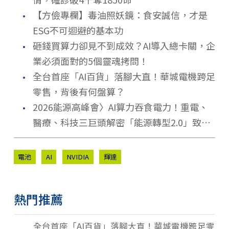
．
【方儉專欄】毒油照妖鏡：食安誠信，才是
ESG不可迴避的基本功
．
砸錢買算力卻見不到成效？AI導入總卡關，企
業必須面對的5個靈魂拷問！
．
全台首座「AI百貨」落腳大直！華城電機跨足
零售，背後有何盤算？
．
2026能源高峰會〉AI算力吞食電力！重電、
醫療、科技三巨頭解密「能源轉型2.0」致勝
關鍵
電池
AI
NVIDIA
輝達
熱門推薦
全台首座「AI百貨」落腳大直！華城電機跨足零