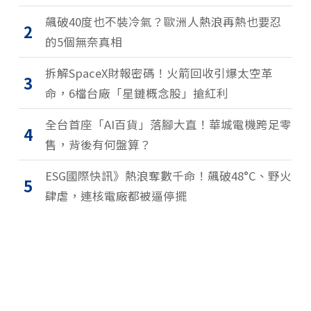
飆破40度也不裝冷氣？歐洲人熱浪再熱也要忍
2
的5個無奈真相
拆解SpaceX財報密碼！火箭回收引爆太空革
3
命，6檔台廠「星鏈概念股」搶紅利
全台首座「AI百貨」落腳大直！華城電機跨足零
4
售，背後有何盤算？
ESG國際快訊》熱浪奪數千命！飆破48°C、野火
5
肆虐，連核電廠都被逼停擺