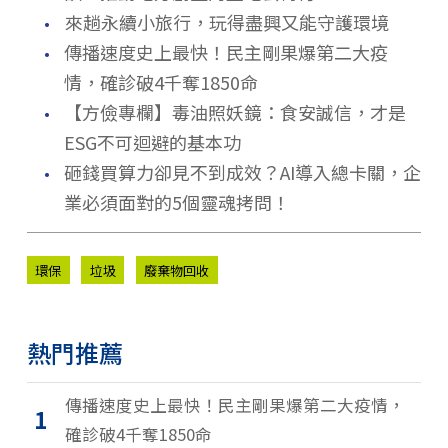
．
來趟永續小旅行，玩得盡興又能守護環境
．
傳播速度史上最快！民主剛果爆第二大疫
情，確診破4千奪1850命
．
【方儉專欄】毒油照妖鏡：食安誠信，才是
ESG不可迴避的基本功
．
砸錢買算力卻見不到成效？AI導入總卡關，企
業必須面對的5個靈魂拷問！
環保
垃圾
廢棄物回收
熱門推薦
傳播速度史上最快！民主剛果爆第二大疫情，
1
確診破4千奪1850命