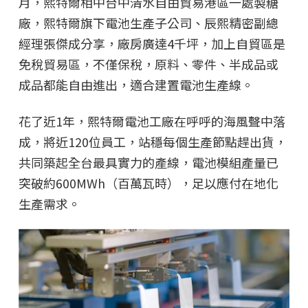
月，熙特爾相中台中清水自由貿易港區一處製糖
廠，熙特爾旗下電池生產子公司、辰熙精密副總
經理張傑成分享，廠房廣達4千坪，加上自貿區是
免稅貿易區，不僅保稅，原料、零件、半成品或
成品都能自由進出，適合建置電池生產線。
花了近1年，熙特爾電池工廠在呼呼的海風聲中落
成，將近120位員工，站穩每個生產節點趕出貨，
共同築起全台最具實力的產線，電池模組產量已
突破約600MWh（百萬瓦時），足以應付在地化
生產需求。