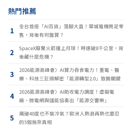
熱門推薦
全台首座「AI百貨」落腳大直！華城電機跨足零
1
售，背後有何盤算？
SpaceX廢棄火箭撞上月球！時速破8千公里，背
2
後藏什麼危機？
2026能源高峰會〉AI算力吞食電力！重電、醫
3
療、科技三巨頭解密「能源轉型2.0」致勝關鍵
2026能源高峰會〉AI助攻電力調度！虛擬電
4
廠、微電網與儲能協奏出「能源交響樂」
飆破40度也不裝冷氣？歐洲人熱浪再熱也要忍
5
的5個無奈真相