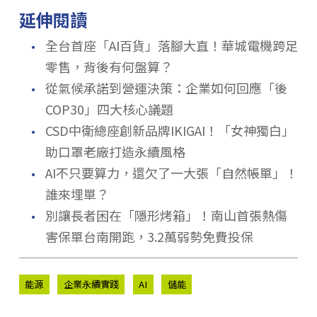
延伸閱讀
．
全台首座「AI百貨」落腳大直！華城電機跨足
零售，背後有何盤算？
．
從氣候承諾到營運決策：企業如何回應「後
COP30」四大核心議題
．
CSD中衛總座創新品牌IKIGAI！「女神獨白」
助口罩老廠打造永續風格
．
AI不只要算力，還欠了一大張「自然帳單」！
誰來埋單？
．
別讓長者困在「隱形烤箱」！南山首張熱傷
害保單台南開跑，3.2萬弱勢免費投保
能源
企業永續實踐
AI
儲能