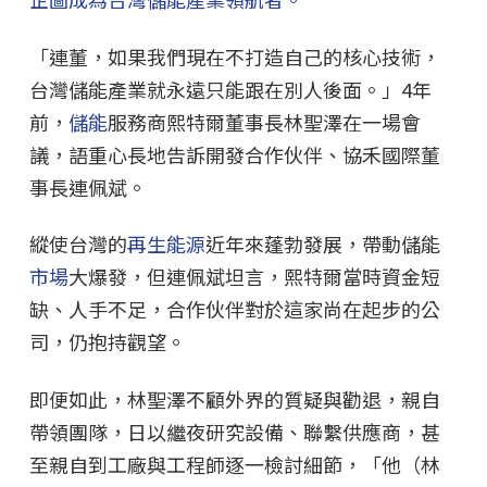
「連董，如果我們現在不打造自己的核心技術，
台灣儲能產業就永遠只能跟在別人後面。」4年
前，
儲能
服務商熙特爾董事長林聖澤在一場會
議，語重心長地告訴開發合作伙伴、協禾國際董
事長連佩斌。
縱使台灣的
再生能源
近年來蓬勃發展，帶動儲能
市場
大爆發，但連佩斌坦言，熙特爾當時資金短
缺、人手不足，合作伙伴對於這家尚在起步的公
司，仍抱持觀望。
即便如此，林聖澤不顧外界的質疑與勸退，親自
帶領團隊，日以繼夜研究設備、聯繫供應商，甚
至親自到工廠與工程師逐一檢討細節，「他（林