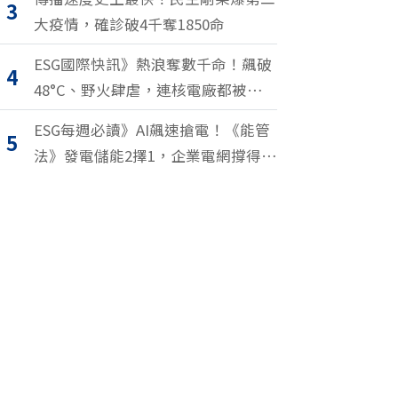
3
大疫情，確診破4千奪1850命
ESG國際快訊》熱浪奪數千命！飆破
4
48°C、野火肆虐，連核電廠都被逼停
擺
ESG每週必讀》AI飆速搶電！《能管
5
法》發電儲能2擇1，企業電網撐得
住？