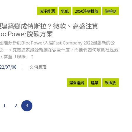
潔淨能源
氫能
2050淨零排放
碳捕捉
把建築變成特斯拉？微軟、高盛注資
locPower脫碳方案
國能源新創BlocPower入選Fast Company 2022最創新的公
之一。究竟這家能源新創在做些什麼，而他們如何幫助社區減
，甚至「脫碳」？
|
22/07/08
文
何晨瑋
潔淨能源
建築
碳排放
1
2
3