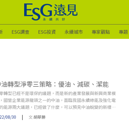
新
ESG調查
ESG投資
永續城市
專家觀點
專題
中油轉型淨零三策略：優油、減碳、潔能
零轉型已經不是環保的議題，而是新的產業發展與新興商業模
，國營企業能源龍頭之一的中油，面臨我國永續綠能及強化電
的能源兩大議題，已經做了什麼，可以預見中油蛻變的新樣
。
|
22/08/30
文
胡華勝