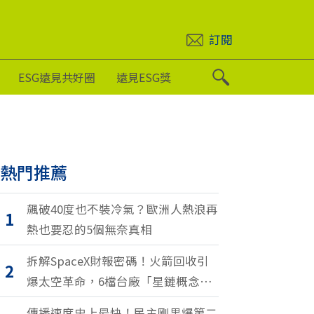
訂閱
ESG遠見共好圈
遠見ESG獎
熱門推薦
飆破40度也不裝冷氣？歐洲人熱浪再
1
熱也要忍的5個無奈真相
拆解SpaceX財報密碼！火箭回收引
2
爆太空革命，6檔台廠「星鏈概念
股」搶紅利
傳播速度史上最快！民主剛果爆第二