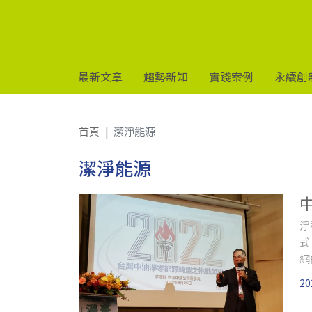
最新文章
趨勢新知
實踐案例
永續創
首頁
潔淨能源
潔淨能源
淨
式
網
貌
20