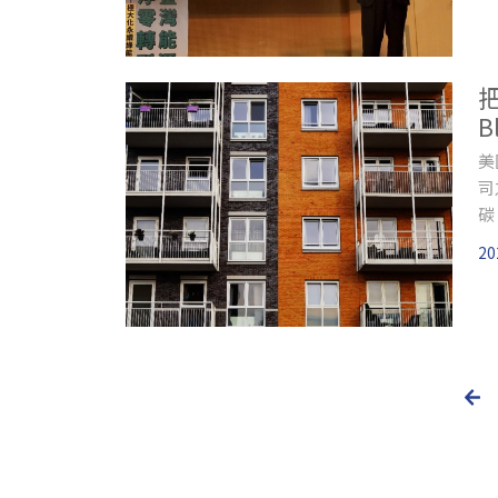
B
美
司
碳
20