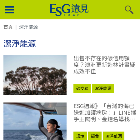
首頁
潔淨能源
潔淨能源
出售不存在的碳信用額
度？澳洲更新造林計畫疑
成效不佳
碳交易
潔淨能源
ESG週報》「台灣的海已
送進加護病房！」LINE攜
手王陽明、金鐘名導找尋
「沈睡的水下巨人」
環境
碳費
潔淨能源