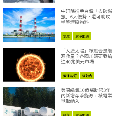
中研院携手台電「去碳燃
氫」6大優勢，還可助攻
半導體原物料
氫能
潔淨能源
「人造太陽」核融合是能
源救星？各國加碼研發搶
進40兆美元市場
潔淨能源
核融合
美國綠氫10億補助限3年
內新增潔淨能源，核電業
爭取納入
綠氫
潔淨能源