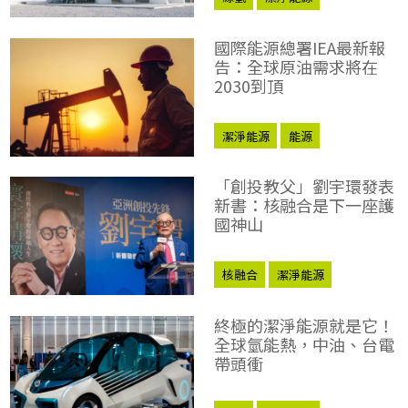
國際能源總署IEA最新報
告：全球原油需求將在
2030到頂
潔淨能源
能源
「創投教父」劉宇環發表
新書：核融合是下一座護
國神山
核融合
潔淨能源
終極的潔淨能源就是它！
全球氫能熱，中油、台電
帶頭衝