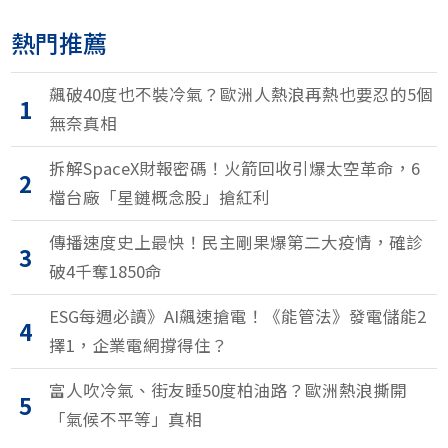
熱門推薦
飆破40度也不裝冷氣？歐洲人熱浪再熱也要忍的5個
1
無奈真相
拆解SpaceX財報密碼！火箭回收引爆太空革命，6
2
檔台廠「星鏈概念股」搶紅利
傳播速度史上最快！民主剛果爆第二大疫情，確診
3
破4千奪1850命
ESG每週必讀》AI飆速搶電！《能管法》發電儲能2
4
擇1，企業電網撐得住？
富人吹冷氣、街友睡50度柏油路？歐洲熱浪撕開
5
「氣候不平等」真相