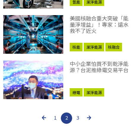
氫能
潔淨能源
2050淨零排放
美國核融合重大突破「能
量淨增益」！專家：遠水
救不了近火
核能
潔淨能源
核融合
中小企業怕買不到乾淨能
源？台泥推綠電交易平台
綠電
潔淨能源
1
2
3