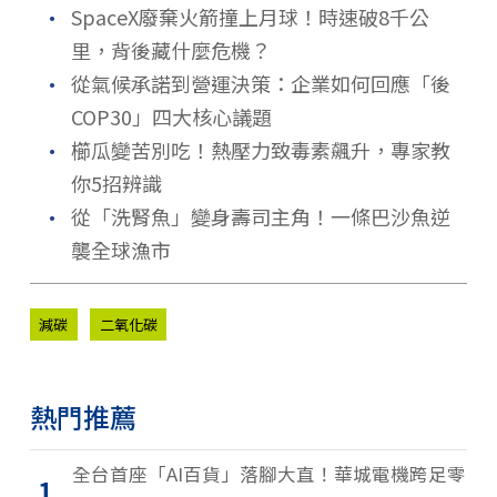
．
SpaceX廢棄火箭撞上月球！時速破8千公
里，背後藏什麼危機？
．
從氣候承諾到營運決策：企業如何回應「後
COP30」四大核心議題
．
櫛瓜變苦別吃！熱壓力致毒素飆升，專家教
你5招辨識
．
從「洗腎魚」變身壽司主角！一條巴沙魚逆
襲全球漁市
減碳
二氧化碳
熱門推薦
全台首座「AI百貨」落腳大直！華城電機跨足零
1