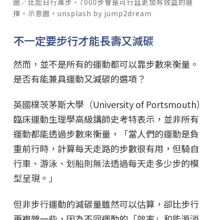
圖／比起日行萬步，7000步會是可行且更加有效益的選
擇。示意圖。unsplash by jump2dream
不一定要步行才能長壽又減碳
然而，並不是所有的運動都可以靠步數來衡量。
是否有能兼具運動又減碳的選項？
英國樸茨茅斯大學（University of Portsmouth）
臨床運動生理學高級講師史考特表示，並非所有
運動都能透過步數來衡量，「當人們的運動是負
重前行時，計算每天走路的步數很有用，但騎自
行車、游泳、划船則無法透過每天走多少步的模
型呈現。」
但非步行運動的減碳量雖然可以估算，卻比步行
更複雜一些，因為不同運動的「效率」和能源消