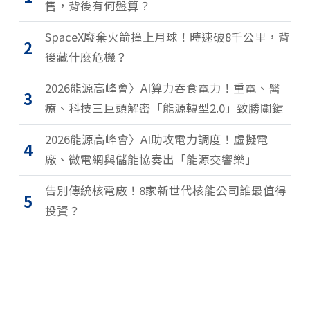
售，背後有何盤算？
SpaceX廢棄火箭撞上月球！時速破8千公里，背
2
後藏什麼危機？
2026能源高峰會〉AI算力吞食電力！重電、醫
3
療、科技三巨頭解密「能源轉型2.0」致勝關鍵
2026能源高峰會〉AI助攻電力調度！虛擬電
4
廠、微電網與儲能協奏出「能源交響樂」
告別傳統核電廠！8家新世代核能公司誰最值得
5
投資？