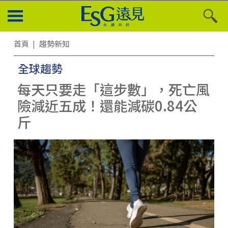
首頁
趨勢新知
全球趨勢
每天只要走「這步數」，死亡風
險減近五成！還能減碳0.84公
斤