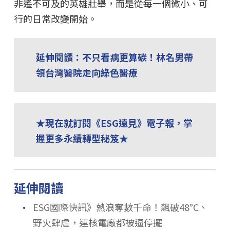
非遙不可及的英雄壯舉，而是從每一個微小、可
行的日常改變開始。
延伸閱讀：不只看病更算碳！林名男帶
領台灣醫院走向綠色醫療
★現在就訂閱《ESG遠見》電子報，掌
握更多永續轉型秘笈★
延伸閱讀
．
ESG國際快訊》熱浪奪數千命！飆破48°C、
野火肆虐，連核電廠都被逼停擺