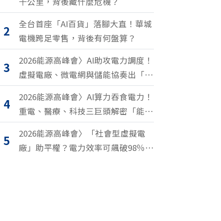
千公里，背後藏什麼危機？
全台首座「AI百貨」落腳大直！華城
2
電機跨足零售，背後有何盤算？
2026能源高峰會〉AI助攻電力調度！
3
虛擬電廠、微電網與儲能協奏出「能
源交響樂」
2026能源高峰會〉AI算力吞食電力！
4
重電、醫療、科技三巨頭解密「能源
轉型2.0」致勝關鍵
2026能源高峰會〉「社會型虛擬電
5
廠」助平權？電力效率可飆破98％？
尤努斯、東元端能源升級解方