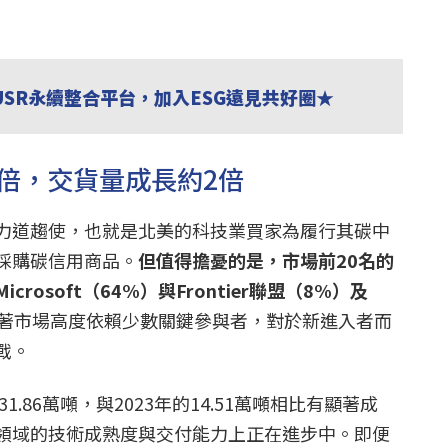
USR永續整合平台，加入ESG遠見共好圈★
8倍，交貨量成長約2倍
力道趨使，也就是北美的科技業買家為履行其碳中
採購碳信用商品。
但值得擔憂的是，市場前20名的
rosoft（64%）與Frontier聯盟（8%）及
著市場高度依賴少數關鍵參與者，對於新進入者而
戰。
1.86萬噸，與2023年的14.51萬噸相比有顯著成
領域的技術成熟度與交付能力上正在進步中。即便