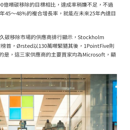
～100億噸碳移除的目標相比，達成率稍嫌不足，不過
持每年45～48%的複合增長率，就能在未來25年內達目
久碳移除市場的供應商排行顯示，Stockholm
榜首，Ørsted以130萬噸緊隨其後，1PointFive則
是，這三家供應商的主要買家均為Microsoft，顯