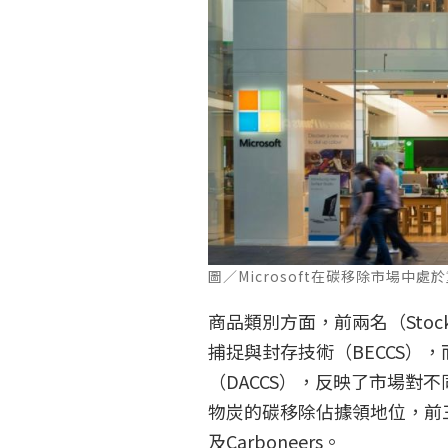
圖／Microsoft在碳移除市場中處於重要
商品類別方面，前兩名（Stockh
捕捉與封存技術（BECCS），而
（DACCS），反映了市場對
物炭的碳移除佔據領地位，前三名供應者
及Carboneers。