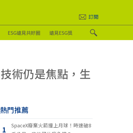
訂閱
ESG遠見共好圈
遠見ESG獎
」技術仍是焦點，生
熱門推薦
SpaceX廢棄火箭撞上月球！時速破8
1