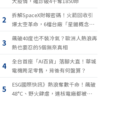
大疫情，確診破4千奪1850命
拆解SpaceX財報密碼！火箭回收引
2
爆太空革命，6檔台廠「星鏈概念
股」搶紅利
飆破40度也不裝冷氣？歐洲人熱浪再
3
熱也要忍的5個無奈真相
全台首座「AI百貨」落腳大直！華城
4
電機跨足零售，背後有何盤算？
ESG國際快訊》熱浪奪數千命！飆破
5
48°C、野火肆虐，連核電廠都被逼停
擺