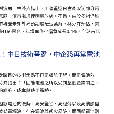
對疲弱。林芬卉指出，川普重返白宮後取消部分電
意願，使市場增速明顯放緩。不過，由於多州仍維
市場並未如外界預期般急速萎縮。林芬卉預估，美
約160萬台，年增率僅小幅負成長0.4%，全球占比
哨戰！中日技術爭霸，中企恐再掌電池
受矚目的技術焦點不再是續航里程，而是電池效
芬卉指出：「固態電池之所以受到整個產業關注，
的續航、成本與使用體驗。」
固態電池的優勢：高安全性、高輕薄以及高續航里
液態電解液，存在漏液與起火風險，而固態電池則