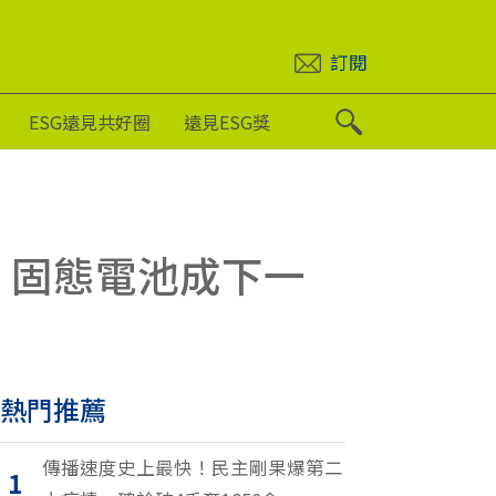
訂閱
ESG遠見共好圈
遠見ESG獎
台，固態電池成下一
熱門推薦
傳播速度史上最快！民主剛果爆第二
1