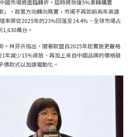
起中國市場將面臨轉折，屆時將恢復5%車輛購置
劃」，政策方向轉向務實，市場不再如前兩年高速
增率將從2025年的23%回落至14.4%，全球市場占
1,630萬台。
勢。林芬卉指出，隨著歐盟自2025年起實施更嚴格
21年減少15%排放，再加上來自中國品牌的價格競
平價款式以加速電動化。