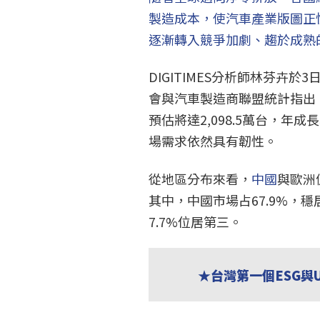
製造成本，使汽車產業版圖正
逐漸轉入競爭加劇、趨於成熟
DIGITIMES分析師林芬卉於3
會與汽車製造商聯盟統計指出
預估將達2,098.5萬台，年成
場需求依然具有韌性。
從地區分布來看，
中國
與歐洲
其中，中國市場占67.9%，
7.7%位居第三。
★台灣第一個ESG與