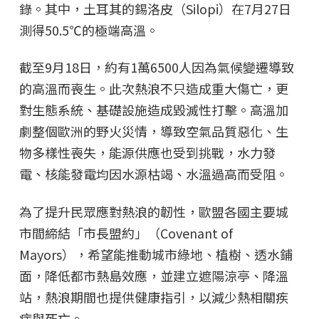
錄。其中，土耳其的錫洛皮（Silopi）在7月27日
測得50.5℃的極端高溫。
截至9月18日，約有1萬6500人因為氣候變遷導致
的高溫而喪生。此次熱浪不只造成重大傷亡，更
對生態系統、基礎設施造成毀滅性打擊。高溫加
劇整個歐洲的野火災情，導致空氣品質惡化、生
物多樣性喪失，能源供應也受到挑戰，水力發
電、核能發電均因水源枯竭、水溫過高而受阻。
為了提升民眾應對熱浪的韌性，歐盟各國主要城
市間締結「市長盟約」（Covenant of
Mayors），希望能推動城市綠地、植樹、透水鋪
面，降低都市熱島效應，並建立遮陽涼亭、降溫
站，熱浪期間也提供健康指引，以減少熱相關疾
病與死亡。