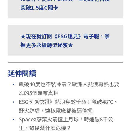
突破1.5度C關卡
★現在就訂閱《ESG遠見》電子報，掌
握更多永續轉型秘笈★
延伸閱讀
．
飆破40度也不裝冷氣？歐洲人熱浪再熱也要
忍的5個無奈真相
．
ESG國際快訊》熱浪奪數千命！飆破48°C、
野火肆虐，連核電廠都被逼停擺
．
SpaceX廢棄火箭撞上月球！時速破8千公
里，背後藏什麼危機？