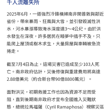
千人流離失所
2025年6月，一道強烈冷鋒橫掃南非開普敦與鄰近
省份，帶來暴雨、狂風與大雪，並引發毀滅性洪
水，河水暴漲導致淹水深度達3～4公尺。由於洪
水發生在深夜，許多居民在睡夢中措手不及，只
能爬上屋頂或樹木求生，大量房屋與車輛被急流
捲走。
截至7月4日為止，這場災害已造成至少103人死
亡。南非政府估計，災後修復與重建費用將高達
2.88億美元（約合新台幣90億8800萬元）。
面對洪災，初期救援工作也因為資源不足而受
阻，直到後期南非政府才宣布全國進入災難狀
態，總統拉馬福薩（Cyril Ramaphosa）視察災區