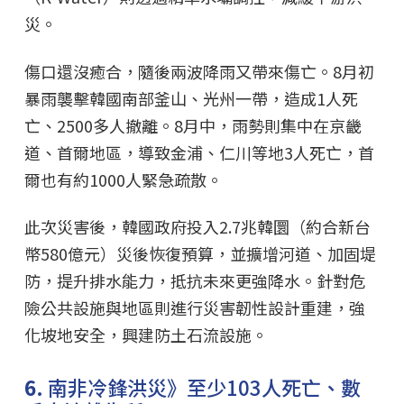
災。
傷口還沒癒合，隨後兩波降雨又帶來傷亡。8月初
暴雨襲擊韓國南部釜山、光州一帶，造成1人死
亡、2500多人撤離。8月中，雨勢則集中在京畿
道、首爾地區，導致金浦、仁川等地3人死亡，首
爾也有約1000人緊急疏散。
此次災害後，韓國政府投入2.7兆韓圜（約合新台
幣580億元）災後恢復預算，並擴增河道、加固堤
防，提升排水能力，抵抗未來更強降水。針對危
險公共設施與地區則進行災害韌性設計重建，強
化坡地安全，興建防土石流設施。
6.
南非冷鋒洪災》至少103人死亡、數