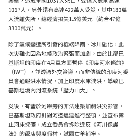
襲擊，造成全國1037人死亡，受傷人數則高達
1067人，另外還有高達422萬人受災，其中180萬
人流離失所，總經濟損失1.5億美元（約合47億
3300萬元）。
除了氣候變遷所引發的極端降雨、冰川融化，此
次災難也因為地緣政治緊張而加劇。由於比鄰巴
基斯坦的印度在4月單方面暫停《印度河水條約》
（IWT），並透過外交管道，而非傳統的印度河委
員會通報洪水情況，加上印度水庫洩洪，導致巴
基斯坦境內河流系統「壓力山大」。
災後，有鑒於河岸旁的非法建築加劇洪災影響，
巴基斯坦政府針對河道違建進行整頓，並宣布禁
止河床採礦，成立委員會拆除違反《河川保護
法》的飯店與度假村，試圖亡羊補牢。