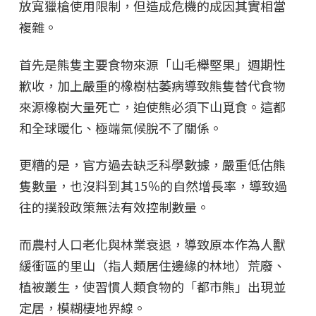
放寬獵槍使用限制，但造成危機的成因其實相當
複雜。
首先是熊隻主要食物來源「山毛櫸堅果」週期性
歉收，加上嚴重的橡樹枯萎病導致熊隻替代食物
來源橡樹大量死亡，迫使熊必須下山覓食。這都
和全球暖化、極端氣候脫不了關係。
更糟的是，官方過去缺乏科學數據，嚴重低估熊
隻數量，也沒料到其15％的自然增長率，導致過
往的撲殺政策無法有效控制數量。
而農村人口老化與林業衰退，導致原本作為人獸
緩衝區的里山（指人類居住邊緣的林地）荒廢、
植被叢生，使習慣人類食物的「都市熊」出現並
定居，模糊棲地界線。