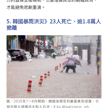
才能避免悲劇重演。
5. 韓國暴雨洪災》23人死亡、逾1.8萬人
撤離
圖／2025年7～8月期間，韓國接連受到嚴重暴雨侵襲，引
發全國大規模洪水和土石流。X by @patriotic_ph