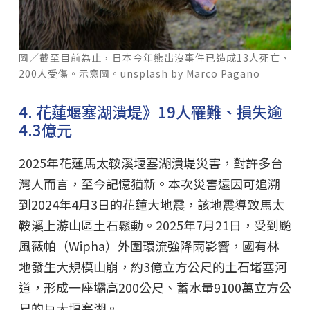
圖／截至目前為止，日本今年熊出沒事件已造成13人死亡、
200人受傷。示意圖。unsplash by Marco Pagano
4. 花蓮堰塞湖潰堤》19人罹難、損失逾
4.3億元
2025年花蓮馬太鞍溪堰塞湖潰堤災害，對許多台
灣人而言，至今記憶猶新。本次災害遠因可追溯
到2024年4月3日的花蓮大地震，該地震導致馬太
鞍溪上游山區土石鬆動。2025年7月21日，受到颱
風薇帕（Wipha）外圍環流強降雨影響，國有林
地發生大規模山崩，約3億立方公尺的土石堵塞河
道，形成一座壩高200公尺、蓄水量9100萬立方公
尺的巨大堰塞湖。