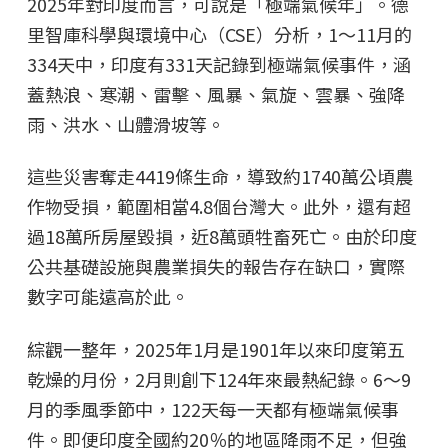
2025年對印度而言，可說是「極端氣候年」。德
里智庫科學與環境中心（CSE）分析，1～11月的
334天中，印度有331天記錄到極端氣候事件，涵
蓋熱浪、寒潮、雷擊、風暴、氣旋、雲暴、強降
雨、洪水、山體滑坡等。
這些災害奪走4419條生命，導致約1740萬公頃農
作物受損，範圍相當4.8個台灣大。此外，還有超
過18萬所房屋毀損，近8萬頭牲畜死亡。由於印度
公共基礎設施與農業損失的報告存在缺口，實際
數字可能遠高於此。
綜觀一整年，2025年1月是1901年以來印度第五
乾燥的月份，2月則創下124年來最熱紀錄。6～9
月的季風季節中，122天每一天都有極端氣候事
件。即便印度全國約20％的地區降雨不足，但強