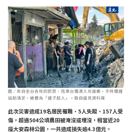
圖／來自全台各地的民眾，搭乘台鐵湧入光復鄉，手持鐵鏟
協助清淤，被譽為「鏟子超人」。取自遠見資料庫
此次災害造成19名居民罹難、5人失蹤、157人受
傷，超過504公頃農田被淹沒或埋沒，相當近20
座大安森林公園，一共造成損失逾4.3億元。