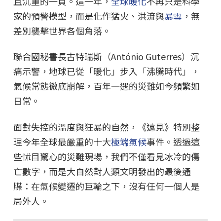
且沉重的一頁。這一年，
全球暖化
不再只是科學
家的預警模型，而是化作猛火、洪流與
暴雪
，無
差別襲擊世界各個角落。
聯合國秘書長古特瑞斯（António Guterres）沉
痛示警，地球已從「暖化」步入「沸騰時代」，
氣候常態徹底崩解，百年一遇的災難如今頻繁如
日常。
面對失控的溫度與狂暴的自然，《遠見》特別整
理今年全球最嚴重的十大
極端氣候
事件。透過這
些怵目驚心的災難現場，我們不僅看見冰冷的傷
亡數字，而是大自然對人類文明發出的最後通
牒：在氣候變遷的巨輪之下，沒有任何一個人是
局外人。