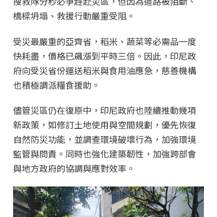
搜救隊分秒必爭趕赴災區，但因為道路被阻斷、
橋樑坍塌、救援行動嚴重受阻。
受災最嚴重的亞齊省，稻米、蔬菜等必需品一度
快耗盡，價格已飆漲到平時三倍。因此，印尼政
府向受災省份運送稻米與食用油應急，慈善機構
也積極調派糧食援助。
儘管災區仍在復原中，印尼政府也陸續推動幾項
新政策，如修訂土地使用與空間規劃，優先恢復
自然防災功能，並調查環境破壞行為，加強環境
監管與問責。同時也強化建築韌性，加強跨部會
與地方政府的協調與應對效率。