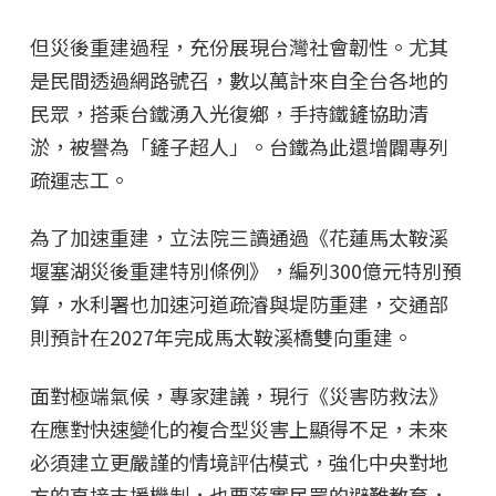
但災後重建過程，充份展現台灣社會韌性。尤其
是民間透過網路號召，數以萬計來自全台各地的
民眾，搭乘台鐵湧入光復鄉，手持鐵鏟協助清
淤，被譽為「鏟子超人」。台鐵為此還增闢專列
疏運志工。
為了加速重建，立法院三讀通過《花蓮馬太鞍溪
堰塞湖災後重建特別條例》，編列300億元特別預
算，水利署也加速河道疏濬與堤防重建，交通部
則預計在2027年完成馬太鞍溪橋雙向重建。
面對極端氣候，專家建議，現行《災害防救法》
在應對快速變化的複合型災害上顯得不足，未來
必須建立更嚴謹的情境評估模式，強化中央對地
方的直接支援機制，也要落實民眾的避難教育，