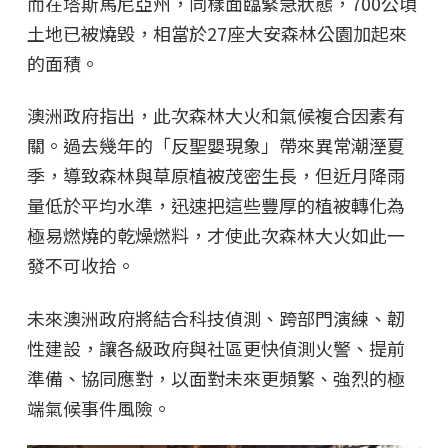
而在塔斯馬尼亞州，同樣面臨緊急狀態，700公頃
土地已被燒毀，相當於27座大安森林公園加起來
的面積。
澳洲政府指出，此次森林大火和氣候複合因素有
關。過去幾年的「反聖嬰現象」帶來異常潮溼夏
季，導致森林與草原植被茂密生長，但近月降雨
量低於平均水準，迅速把這些豐厚的植被轉化為
極易燃燒的乾燥燃料，才使此次森林大火如此一
發不可收拾。
未來澳洲政府將結合科技偵測、跨部門演練、韌
性建設，讓各級政府與社區更快偵測火警、提前
準備、協同應對，以面對未來更頻繁、強烈的極
端氣候事件風險。