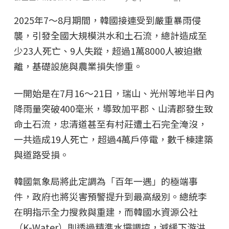
2025年7～8月期間，韓國接連受到嚴重暴雨侵
襲，引發全國大規模洪水和土石流，總計造成至
少23人死亡、9人失蹤，超過1萬8000人被迫撤
離，基礎設施與農業損失慘重。
一開始是在7月16～21日，瑞山、光州等地半日內
降雨量突破400毫米，導致加平郡、山清郡發生致
命土石流，忠清道甚至有村莊遭土石完全淹沒，
一共造成19人死亡，超過4萬戶停電，數千棟建築
與道路受損。
韓國氣象局將此定調為「百年一遇」的極端事
件，政府也將災害預警提升到最高級別。總統李
在明指示全力搜救與重建，而韓國水資源公社
（K-Water）則透過精準水壩調控，減緩下游洪