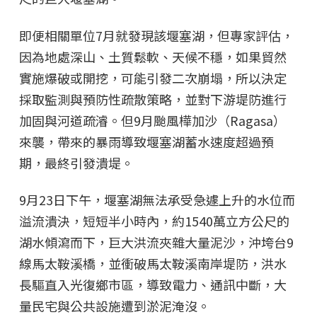
即便相關單位7月就發現該堰塞湖，但專家評估，
因為地處深山、土質鬆軟、天候不穩，如果貿然
實施爆破或開挖，可能引發二次崩塌，所以決定
採取監測與預防性疏散策略，並對下游堤防進行
加固與河道疏濬。但9月颱風樺加沙（Ragasa）
來襲，帶來的暴雨導致堰塞湖蓄水速度超過預
期，最終引發潰堤。
9月23日下午，堰塞湖無法承受急遽上升的水位而
溢流潰決，短短半小時內，約1540萬立方公尺的
湖水傾瀉而下，巨大洪流夾雜大量泥沙，沖垮台9
線馬太鞍溪橋，並衝破馬太鞍溪南岸堤防，洪水
長驅直入光復鄉市區，導致電力、通訊中斷，大
量民宅與公共設施遭到淤泥淹沒。