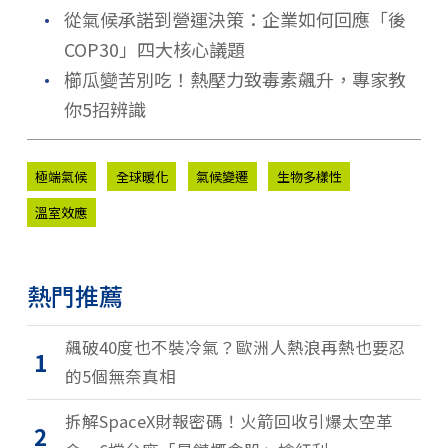
．
從氣候承諾到營運決策：企業如何回應「後
COP30」四大核心議題
．
櫛瓜變苦別吃！熱壓力致毒素飆升，專家教
你5招辨識
極端氣候
全球暖化
氣候變遷
生物多樣性
溫室效應
熱門推薦
飆破40度也不裝冷氣？歐洲人熱浪再熱也要忍
1
的5個無奈真相
拆解SpaceX財報密碼！火箭回收引爆太空革
2