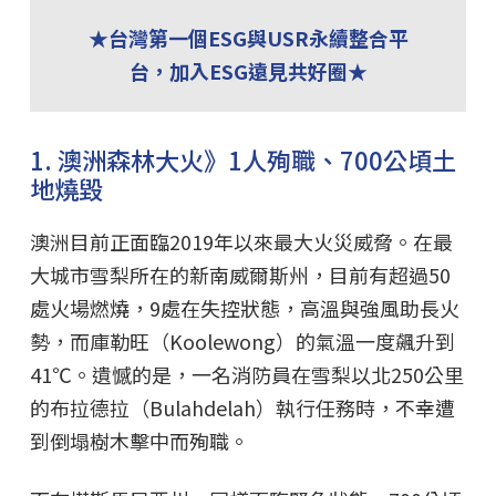
★台灣第一個ESG與USR永續整合平
台，加入ESG遠見共好圈★
1. 澳洲森林大火》1人殉職、700公頃土
地燒毀
澳洲目前正面臨2019年以來最大火災威脅。在最
大城市雪梨所在的新南威爾斯州，目前有超過50
處火場燃燒，9處在失控狀態，高溫與強風助長火
勢，而庫勒旺（Koolewong）的氣溫一度飆升到
41℃。遺憾的是，一名消防員在雪梨以北250公里
的布拉德拉（Bulahdelah）執行任務時，不幸遭
到倒塌樹木擊中而殉職。