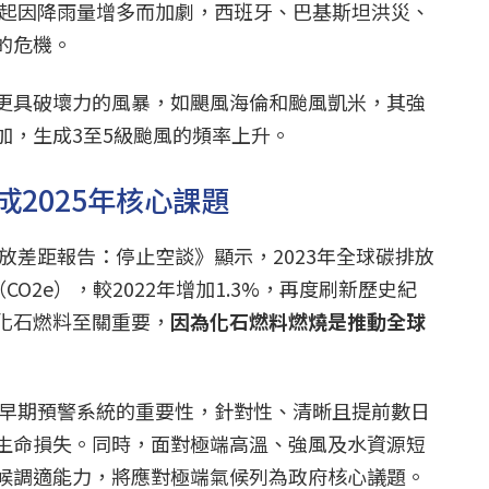
15起因降雨量增多而加劇，西班牙、巴基斯坦洪災、
的危機。
更具破壞力的風暴，如颶風海倫和颱風凱米，其強
加，生成3至5級颱風的頻率上升。
2025年核心課題
排放差距報告：停止空談》顯示，2023年全球碳排放
CO2e），較2022年增加1.3%，再度刷新歷史紀
化石燃料至關重要，
因為化石燃料燃燒是推動全球
凸顯早期預警系統的重要性，針對性、清晰且提前數日
生命損失。同時，面對極端高溫、強風及水資源短
候調適能力，將應對極端氣候列為政府核心議題。